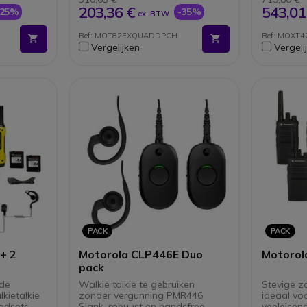
Met draagtas
Bereik t
203,36 €
543,01
-25%
-35%
ex. BTW
Slot lege batterij
verdie
waarschuwing
16.000m
Ref: MOT82EXQUADDPCH
Ref: MOXT4
Inclusief 4x Bureau laders
VOX/iV
Vergelijken
Vergeli
PACK
PACK
+ 2
Motorola CLP446E Duo
Motorol
pack
nde
Walkie talkie te gebruiken
Stevige za
lkietalkie
zonder vergunning PMR446
ideaal voo
adsets,
Slank, robuust en handsfree
veeleise