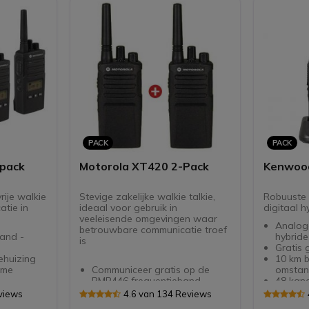
jack-aa
Het kw
comple
PACK
PACK
-pack
Motorola XT420 2-Pack
Kenwood
ije walkie
Stevige zakelijke walkie talkie,
Robuuste 
atie in
ideaal voor gebruik in
digitaal h
veeleisende omgevingen waar
Analog
betrouwbare communicatie troef
and -
hybrid
is
Gratis 
10 km b
eme
Communiceer gratis op de
omstan
PMR446 frequentieband
48 kana
 810 C D
Robuust ontwerp: metalen
digitaa
views
4.6 van 134 Reviews
behuizing - stof- en
IP55: b