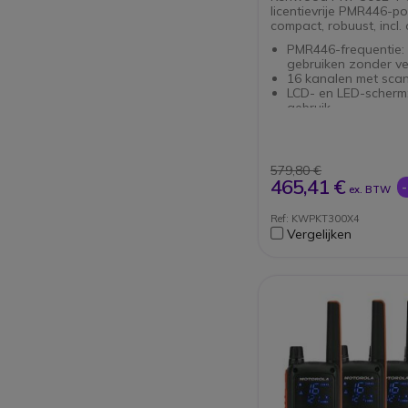
licentievrije PMR446-p
compact, robuust, incl.
PMR446-frequentie: v
gebruiken zonder v
16 kanalen met scan
LCD- en LED-scherm: i
gebruik
579,80 €
465,41 €
ex. BTW
Ref: KWPKT300X4
Vergelijken