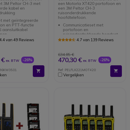
t 3M Peltor CH-3 met
een Motorla XT420 portofoon en
rde kabel en
een 3M Peltor CH-3
drukking
ruisonderdrukkende
hoofdtelefoon.
t met geïntegreerde
on en PTT-functie
Communicatieset met
 aansluitkabel
portofoon en
epen
ruisonderdrukkende headset
derdrukking van -29 dB
Headset met geïntegreerde
4.4 van 49 Reviews
4.7 van 139 Reviews
ande analoge radio
microfoon en PTT-functie
 - 16 kanalen
Vrij te gebruiken portofoon
dig en
PMR446
634,85 €
svriendelijk
FLEX Peltor 3M kabel
 €
470,30 €
-26%
-26%
ex. BTW
ex. BTW
ater- en stofbestendig
inbegrepen
j gaat tot 20 uur mee
Handsfree Vox-functie
236KW3501
Ref: PELFLX221MOT420
nctie ingebouwd
(zonder accessoires)
jken
Vergelijken
Robuust IP55 gecertificeerd
Batterijlevensduur tot 20 uur