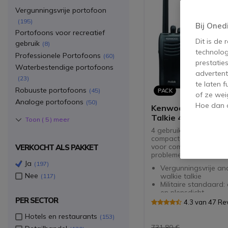
Vergunningsvrije portofoon
195
Bij Oned
Portofoons voor recreatief
Dit is de
gebruik
8
technolog
Professionele Portofoons
60
prestatie
Waterbestendige portofoons
advertent
23
te laten 
Robuuste portofoons
45
PACK
of ze wei
Analoge portofoons
50
Hoe dan o
Kenwood TK-3501 
Talkie 4-pack
Toon (
5
) meer
4 gebruiksvriendelijke 
compacte PMR446 walki
voor communicatie zo
VERKOCHT ALS PAKKET
problemen
Ja
197
Vergunningsvrije an
Nee
walkie talkie
117
Militaire standaard
en plensdicht
PER SECTOR
Eenvoudig compact 
4.3 van 47 Re
voor optimaal gebr
Hotels en restaurants
Luid en duidelijk gel
153
731,80 €