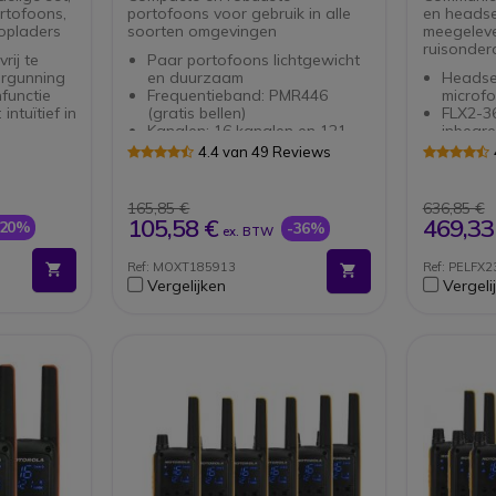
ortofoons,
portofoons voor gebruik in alle
en headse
 opladers
soorten omgevingen
meegeleve
ruisonder
rij te
Paar portofoons lichtgewicht
ergunning
en duurzaam
Headse
functie
Frequentieband: PMR446
microfo
ntuïtief in
(gratis bellen)
FLX2-36
Kanalen: 16 kanalen en 121
inbegr
subkanalen
Ruison
4.4 van 49 Reviews
LCD-scherm: betere
Vrijsta
zichtbaarheid
PMR446
Scannen en kanaalbewaking
Eenvou
165,85 €
636,85 €
geïntegreerd
gebruik
105,58 €
469,33
-20%
-36%
ex. BTW
Hoge kwaliteit audio:
IP54, w
handsfree modus beschikbaar
Batteri
Ref: MOXT185913
Ref: PELFX
VOX/iVOX: automatische
VOX-fu
Vergelijken
Vergeli
spraakherkenning
Bereik: tot 8km (afhankelijk
van omgeving)
Li-Ion batterij: maximale
gebruikstijd van 24 uur
IP54-gecertificeerd: beschermd
tegen stof en spatwater
Twee handsfree-kits
meegeleverd