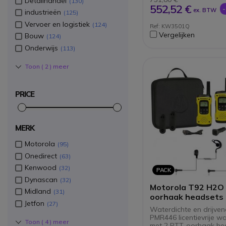
Detailhandel
130
552,52 €
ex. BTW
industrieën
125
Vervoer en logistiek
124
Ref: KW3501Q
Vergelijken
Bouw
124
Onderwijs
113
Toon (
2
) meer
PRICE
MERK
Motorola
95
Onedirect
63
Kenwood
32
PACK
Dynascan
32
Motorola T92 H2O 
Midland
31
oorhaak headsets
Jetfon
27
Waterdichte en drijve
PMR446 licentievrije wa
Toon (
4
) meer
met 2 PTT-oorhaak he