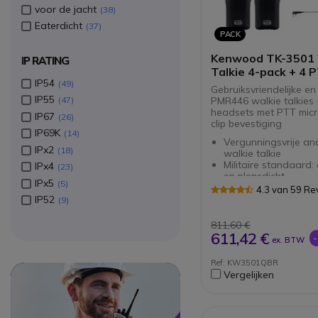
voor de jacht
38
Eaterdicht
37
PACK
Kenwood TK-3501 
IP RATING
Talkie 4-pack + 4 
IP54
49
oortjes
Gebruiksvriendelijke e
IP55
47
PMR446 walkie talkies
headsets met PTT mic
IP67
26
clip bevestiging
IP69K
14
Vergunningsvrije an
IPx2
18
walkie talkie
Militaire standaard
IPx4
23
en plensdicht
IPx5
5
Eenvoudig compact 
4.3 van 59 Re
voor optimaal gebr
IP52
9
Luid en duidelijk gel
16 kanalen
811,60 €
IP54
611,42 €
ex. BTW
VOX-functie
Met 4 PTT headsets
Ref: KW3501QBR
Circle
Circle
Vergelijken