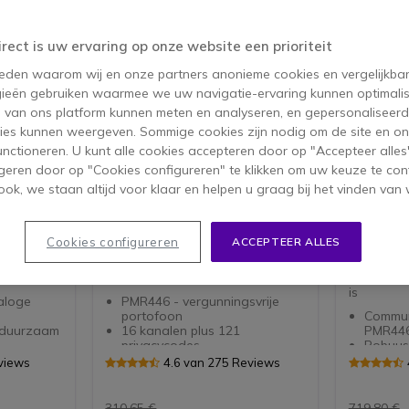
irect is uw ervaring op onze website een prioriteit
 reden waarom wij en onze partners anonieme cookies en vergelijkba
ieën gebruiken waarmee we uw navigatie-ervaring kunnen optimalis
s van ons platform kunnen meten en analyseren, en gepersonaliseer
ies kunnen weergeven. Sommige cookies zijn nodig om de site en on
functioneren. U kunt alle cookies accepteren door op "Accepteer alles"
PACK
PACK
geren door op "Cookies configureren" te klikken om uw keuze te con
ok, we staan altijd voor klaar en helpen u graag bij het vinden van 
Walkie
Motorola Talkabout T82
Motorol
Extreme 4-Pack + 4x
Bureau Laders
en
4-Pack Motorola Talkabout T82
Stevige za
Cookies configureren
ACCEPTEER ALLES
e talkies
Extreme, een geweldige
ideaal voo
nder
aanvulling op uw avonturen, met
veeleise
4 bureau laders
betrouwba
is
aloge
PMR446 - vergunningsvrije
portofoon
Commun
: duurzaam
16 kanalen plus 121
PMR446
privacycodes
Robuus
design
IVox functie - Handsfree
behuizi
views
4.6 van 275 Reviews
uiksgemak
Vibratiefunctie en LED-licht
waterdi
uid
Oplaadbare NiMH-batterijen
Heldere
Waterbestendig IPX4
luide 
310,65 €
719,80 €