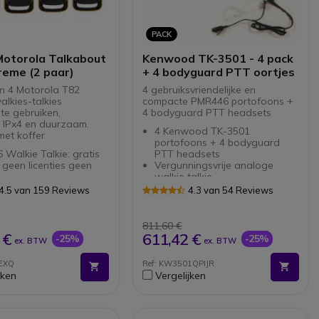
PACK
Motorola Talkabout
Kenwood TK-3501 - 4 pack
reme (2 paar)
+ 4 bodyguard PTT oortjes
n 4 Motorola T82
4 gebruiksvriendelijke en
alkies-talkies
compacte PMR446 portofoons +
j te gebruiken,
4 bodyguard PTT headsets
IPx4 en duurzaam.
4 Kenwood TK-3501
met koffer
portofoons + 4 bodyguard
Walkie Talkie: gratis
PTT headsets
en
Vergunningsvrije analoge
walkie talkie
icatie over lange
Militaire standaard: duurzaam
4.5 van 159 Reviews
4.3 van 54 Reviews
: tot 10 km *
en plensdicht
kte behuizing: IPX4
Eenvoudig compact design
estendig standaard
voor optimaal gebruiksgemak
811,60 €
tterijen: 18 uur
Luid en duidelijk geluid
 €
611,42 €
-25%
-25%
ex. BTW
ex. BTW
mie
greerde zaklamp
EXQ
Ref: KW3501QPIJR
alen en 121 subkanalen
jken
Vergelijken
 iVox-
chuwingsmodus
free communicatie)
n via USB en 2 5 mm