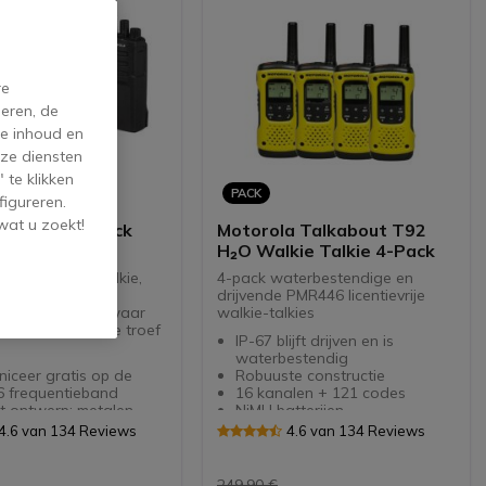
re
eren, de
de inhoud en
ze diensten
 te klikken
PACK
figureren.
wat u zoekt!
a XT420 4-Pack
Motorola Talkabout T92
H₂O Walkie Talkie 4-Pack
kelijke walkie talkie,
4-pack waterbestendige en
r gebruik in
drijvende PMR446 licentievrije
nde omgevingen waar
walkie-talkies
re communicatie troef
IP-67 blijft drijven en is
waterbestendig
iceer gratis op de
Robuuste constructie
 frequentieband
16 kanalen + 121 codes
t ontwerp: metalen
NiMH batterijen
ng - stof- en
Tot 10km bereik in de meest
4.6 van 134 Reviews
4.6 van 134 Reviews
cht (IP55)
ideale omstandigheden
 communicatie voor in
omgevingen
249,90 €