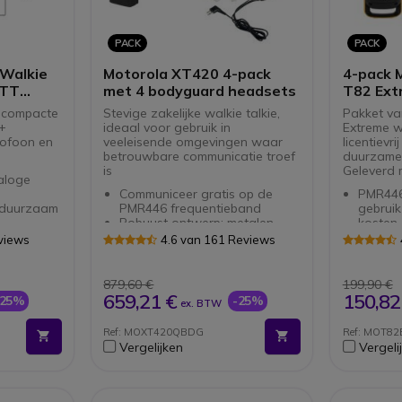
PACK
PACK
Walkie
Motorola XT420 4-pack
4-pack 
PTT
met 4 bodyguard headsets
T82 Ext
n compacte
Stevige zakelijke walkie talkie,
Pakket va
 +
ideaal voor gebruik in
Extreme w
rofoon en
veeleisende omgevingen waar
licentievri
betrouwbare communicatie troef
duurzame 
is
Geleverd 
aloge
Communiceer gratis op de
PMR446 
: duurzaam
PMR446 frequentieband
gebruik geen licenties ge
Robuust ontwerp: metalen
kosten
design
behuizing - stof- en
Commun
views
4.6 van 161 Reviews
uiksgemak
waterdicht (IP55)
afstand
uid
Heldere communicatie voor in
Verster
luide omgevingen
waterb
879,60 €
199,90 €
Bereik tot 9 km 13
NiMH-ba
659,21 €
150,82
-25%
-25%
ex. BTW
verdiepingen en meer dan
autono
16.000m² in ideale condities
Geïnte
Ref: MOXT420QBDG
Ref: MOT82
VOX/iVOX-functie - handsfree
16 kan
Vergelijken
Vergeli
Inclusief 4 beveiligingsoortjes
Tril- en
waars
(hands
Oplade