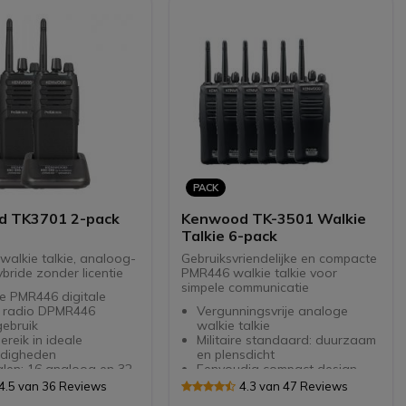
nsluitingen
artetpakket bevat twee
te aktetassen
PACK
 TK3701 2-pack
Kenwood TK-3501 Walkie
Talkie 6-pack
walkie talkie, analoog-
Gebruiksvriendelijke en compacte
ybride zonder licentie
PMR446 walkie talkie voor
simpele communicatie
e PMR446 digitale
e radio DPMR446
Vergunningsvrije analoge
gebruik
walkie talkie
ereik in ideale
Militaire standaard: duurzaam
digheden
en plensdicht
len: 16 analoog en 32
Eenvoudig compact design
l
voor optimaal gebruiksgemak
4.5 van 36 Reviews
4.3 van 47 Reviews
escherming tegen stof
Luid en duidelijk geluid