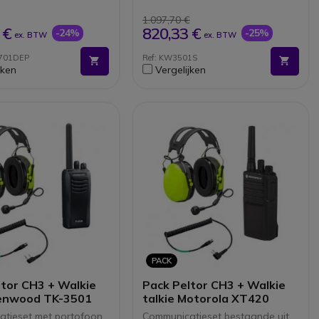
pattend water
 aan militaire
1.097,70 €
arden
 €
820,33 €
-24%
-25%
ex. BTW
ex. BTW
itaal geluid van zeer
aliteit
3701DEP
Ref: KW3501S
icatie-encryptie
jken
Vergelijken
n SCAN-functies
PACK
ltor CH3 + Walkie
Pack Peltor CH3 + Walkie
Kenwood TK-3501
talkie Motorola XT420
tieset met portofoon
Communicatieset bestaande uit