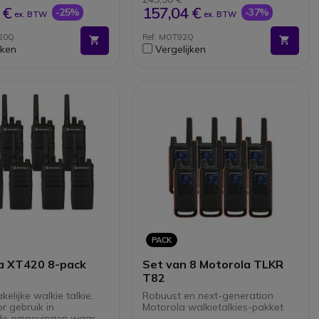
ot 9 km 13
 €
157,04 €
-25%
-37%
ex. BTW
ex. BTW
pingen en meer dan
² in ideale condities
20Q
Ref: MOT92Q
OX-functie - handsfree
jken
Vergelijken
PACK
a XT420 8-pack
Set van 8 Motorola TLKR
T82
kelijke walkie talkie,
Robuust en next-generation
r gebruik in
Motorola walkietalkies-pakket
nde omgevingen waar