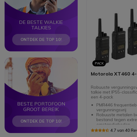
DE BESTE WALKIE
TALKIES
ONTDEK DE TOP 10!
Circle
Circle
PACK
Motorola XT460 4
Robuuste vergunningsvr
talkie met IP55-classific
een 4-pack
BESTE PORTOFOON
PMR446 frequentieb
GROOT BEREIK
vergunningsvrij
Robuuste metalen behuizing
bestand tegen extr
ONTDEK DE TOP 10!
omstandigheden
Voldoet aan MIL-STD
4.7 van 40 Re
E F en G normen