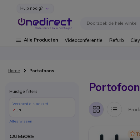
Hulp nodig?
Ga naar de inhoud
Alle Producten
Videoconferentie
Refurb
Cley
Home
Portofoons
Portofoon
Huidige filters
Verkocht als pakket
Prod
Ja
Foto-
Lijst
tabel
Alles wissen
Icon
T
CATEGORIE