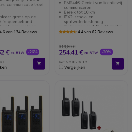
PMR446: Geniet van licentievrij
re communicatie troef
communiceren
Bereik tot 10 km
iceer gratis op de
IPX2: schok- en
 frequentieband
spatwaterbestendig
t ontwerp: metalen
16 kanalen en 121 subkanalen
ng - stof- en
Verborgen scherm: navigeer
4.6 van 134 Reviews
4.4 van 62 Reviews
cht (IP55)
met volledige vertrouwelijkheid
 communicatie voor in
18 uur autonomie (NiMH-
omgevingen
batterijen)
€
319,80 €
ot 9 km 13
Trillingen en iVox-functies
62 €
254,41 €
-26%
-20%
ex. BTW
ex. BTW
pingen en meer dan
(activering van
² in ideale condities
spraakcommunicatie)
20E
Ref: MOT82OCTO
OX-functie - handsfree
Geïntegreerde zaklamp
jken
Vergelijken
ruimtebewakingsfunctie
USB-oplaadstekker en 2 5
mm-connector
Noodoproepknop
8 walkie-talkies pack