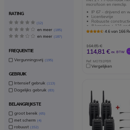
microfoon en riemclip.
IP 67 - drijvend en 
RATING
Licentievrije
Robuuste constructi
5 star(s)
12
8 kanalen + 121 co
en meer
4 star(s)
185
NiMH-batterijen
4.6 van 166 
Tot 10 km *
en meer
3 star(s)
187
Push to talk (PTT) 
Wordt geleverd met
164,85 €
en dubbele USB-lade
114,81 €
FREQUENTIE
ex. BTW
Vergunningsvrij
195
Ref: MOT92PBR
Vergelijken
GEBRUIK
Intensief gebruik
113
Dagelijks gebruik
83
BELANGRIJKSTE
groot bereik
65
met scherm
4
robuust
152