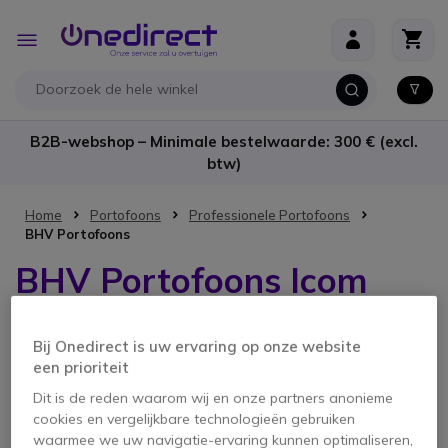
Ga naar de inhoud
Toggle
Nav
B2B-webshop – Minimale bestelwaarde: 300 € (excl.
btw)
Home
Portofoons
Professionele Portofoons
BHV Portofoons
BHV Portofoons Icom
Bij Onedirect is uw ervaring op onze website
1 product
een prioriteit
Dit is de reden waarom wij en onze partners anonieme
cookies en vergelijkbare technologieën gebruiken
waarmee we uw navigatie-ervaring kunnen optimaliseren,