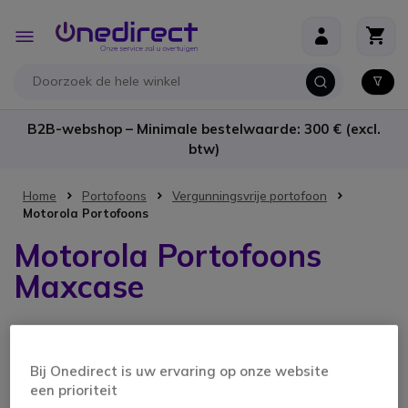
Ga naar de inhoud
Toggle
Nav
B2B-webshop – Minimale bestelwaarde: 300 € (excl.
btw)
Home
Portofoons
Vergunningsvrije portofoon
Motorola Portofoons
Motorola Portofoons
Maxcase
3 producten
Bij Onedirect is uw ervaring op onze website
een prioriteit