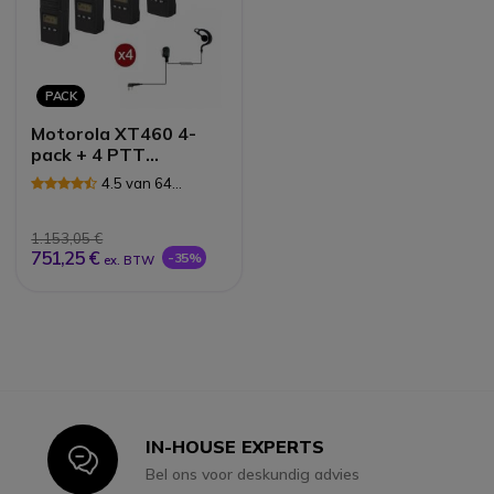
PACK
Motorola XT460 4-
pack + 4 PTT
Headstets +
4.5 van 64
Draagkoffer
Reviews
1.153,05 €
751,25 €
-35%
ex. BTW
IN-HOUSE EXPERTS
Icon
Bel ons voor deskundig advies