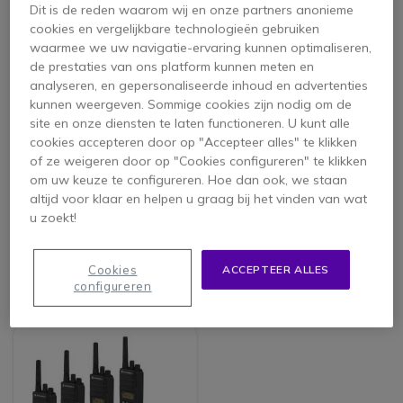
Dit is de reden waarom wij en onze partners anonieme
cookies en vergelijkbare technologieën gebruiken
waarmee we uw navigatie-ervaring kunnen optimaliseren,
de prestaties van ons platform kunnen meten en
analyseren, en gepersonaliseerde inhoud en advertenties
kunnen weergeven. Sommige cookies zijn nodig om de
site en onze diensten te laten functioneren. U kunt alle
cookies accepteren door op "Accepteer alles" te klikken
PACK
PACK
of ze weigeren door op "Cookies configureren" te klikken
om uw keuze te configureren. Hoe dan ook, we staan
Motorola XT420 6-
Motorola XT420 4-
pack + 6 PTT oortjes
pack met 4 PTT
altijd voor klaar en helpen u graag bij het vinden van wat
& draagkoffer
headsets &
u zoekt!
4.7 van 143
4.6 van 158
draagkoffer
Reviews
Reviews
1.344,55 €
873,05 €
Cookies
ACCEPTEER ALLES
1.040,12 €
681,47 €
-23%
-22%
configureren
ex. BTW
ex. BTW