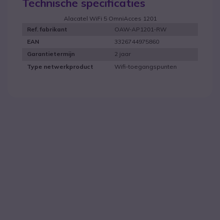
Technische specificaties
Alacatel WiFi 5 OmniAcces 1201
OAW-AP1201-RW
Ref. fabrikant
3326744975860
EAN
2 jaar
Garantietermijn
Wifi-toegangspunten
Type netwerkproduct