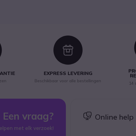
con
Icon
PR
RANTIE
EXPRESS LEVERING
R
jzen
Beschikbaar voor alle bestellingen
14 
Een vraag?
icon
Online help
elpen met elk verzoek!