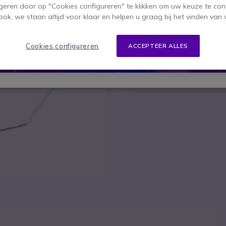
geren door op "Cookies configureren" te klikken om uw keuze te con
Om u van dien
ok, we staan altijd voor klaar en helpen u graag bij het vinden van 
Cookies configureren
ACCEPTEER ALLES