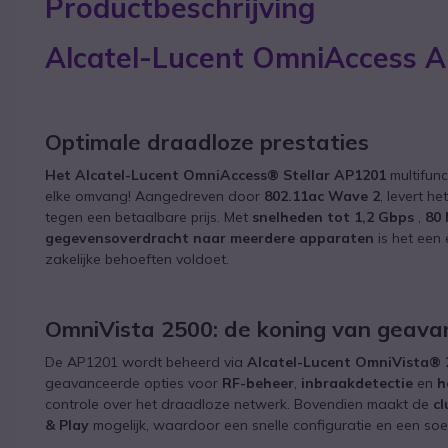
Productbeschrijving
Alcatel-Lucent OmniAccess 
Optimale draadloze prestaties
Het Alcatel-Lucent OmniAccess® Stellar AP1201
multifunc
elke omvang! Aangedreven door
802.11ac Wave 2
, levert h
tegen een betaalbare prijs. Met
snelheden tot 1,2 Gbps
,
80
gegevensoverdracht naar meerdere apparaten
is het een
zakelijke behoeften voldoet.
OmniVista 2500: de koning van geava
De AP1201 wordt beheerd via
Alcatel-Lucent OmniVista® 
geavanceerde opties voor
RF-beheer
,
inbraakdetectie
en
h
controle over het draadloze netwerk. Bovendien maakt de
cl
& Play
mogelijk, waardoor een snelle configuratie en een s