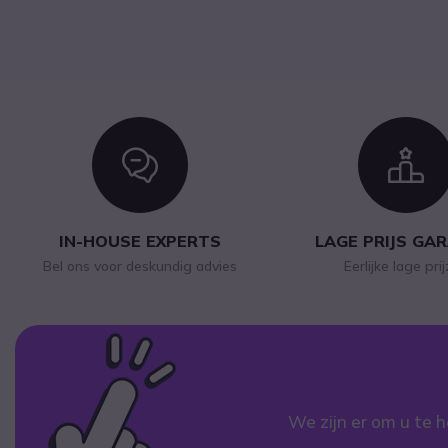
Icon
I
IN-HOUSE EXPERTS
LAGE PRIJS GA
Bel ons voor deskundig advies
Eerlijke lage pri
We zijn er om u te h