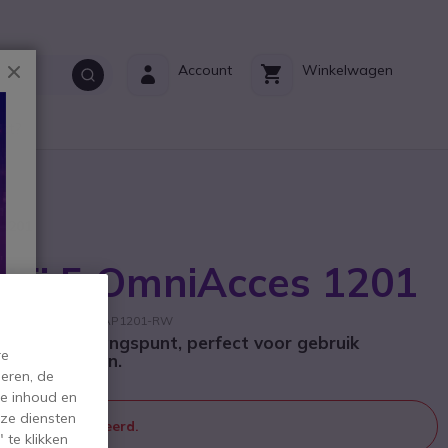
Sluiten
Account
Winkelwagen
ct?
 1201
iFi 5 OmniAcces 1201
e fabrikant: OAW-AP1201-RW
aadloos toegangspunt, perfect voor gebruik
re
grote bedrijven.
eren, de
de inhoud en
ze diensten
 meer geproduceerd.
 te klikken