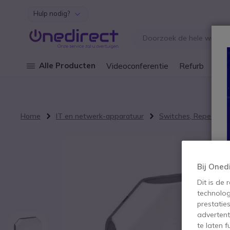
Hulp nodig?
Ga naar de inhoud
Alle Producten
Videoconferentie
Refurb
Cley
Home
IT en netwerk-apparatuur
Switches, Repeaters
Ga naar het einde van de afbeeldingen-gallerij
Bij Oned
Dit is de
technolog
prestatie
advertent
te laten 