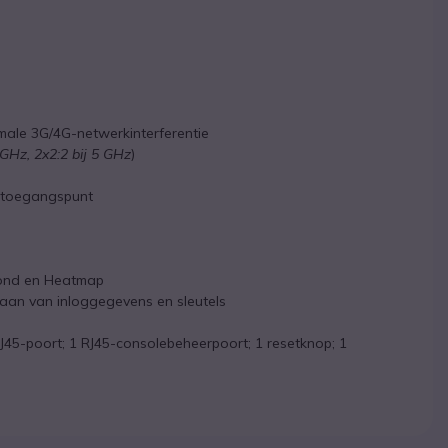
imale 3G/4G-netwerkinterferentie
4 GHz, 2x2:2 bij 5 GHz
)
r toegangspunt
rond en Heatmap
laan van inloggegevens en sleutels
45-poort; 1 RJ45-consolebeheerpoort; 1 resetknop; 1