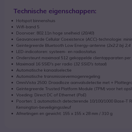
Technische eigenschappen:
Hotspot binnenshuis
Wifi-band 5
Doorvoer: 802.11n hoge snelheid (
20/40
)
Geavanceerde Cellular Coexistence (
ACC
)-technologie: min
Geïntegreerde Bluetooth Low Energy-antenne (
2x2:2 bij 2,
LED-indicatoren: systeem- en radiostatus
Ondersteunt maximaal 512 gekoppelde clientapparaten pe
Maximaal 16 SSID's per radio (
32 SSID's totaal
)
Automatische kanaalselectie
Automatische transmissievermogenregeling
OmniVista 2500: Draadloze aanvalsdetectie met + Platteg
Geïntegreerde Trusted Platform Module (
TPM
) voor het ops
Voeding: Direct DC of Ethernet (
PoE
)
Poorten: 1 automatisch detecterende 10/100/1000 Base-T RJ
Kensington-beveiligingssleuf
Afmetingen en gewicht: 155 x 155 x 28 mm / 310 g