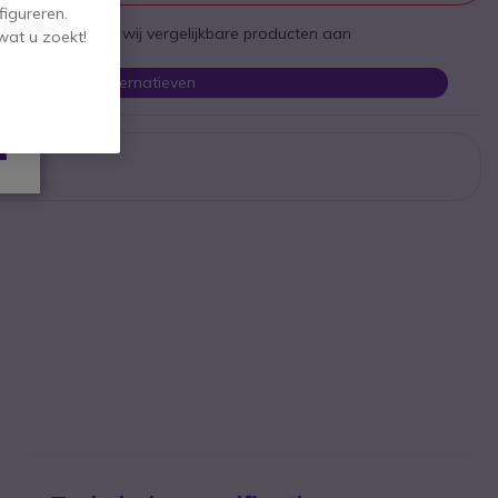
figureren.
st te zijn bieden wij vergelijkbare producten aan
wat u zoekt!
Bekijk alternatieven