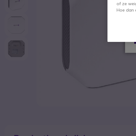
of ze wei
Hoe dan o
Ga naar het begin van de afbeeldingen-gallerij