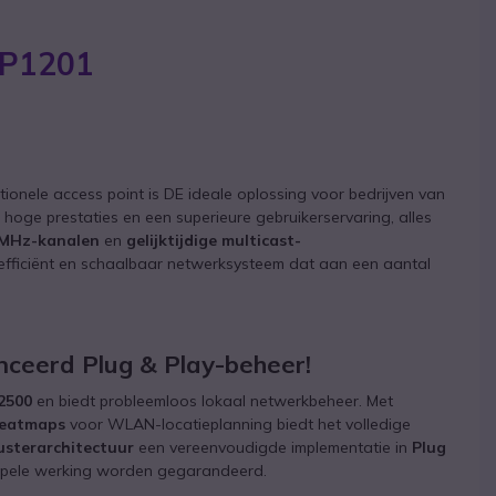
AP1201
tionele access point is DE ideale oplossing voor bedrijven van
et hoge prestaties en een superieure gebruikerservaring, alles
 MHz-kanalen
en
gelijktijdige multicast-
 efficiënt en schaalbaar netwerksysteem dat aan een aantal
nceerd Plug & Play-beheer!
2500
en biedt probleemloos lokaal netwerkbeheer. Met
eatmaps
voor WLAN-locatieplanning biedt het volledige
usterarchitectuur
een vereenvoudigde implementatie in
Plug
oepele werking worden gegarandeerd.