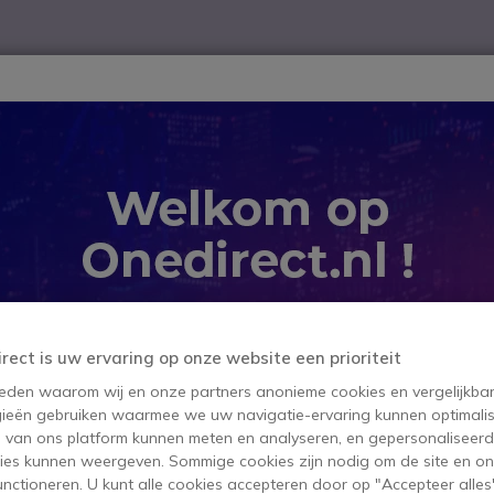
ver
Telewerk
TOP 10
Winkel op merk
Waarom Onedire
B2B-webshop – Minimale bestelwaarde: 300 € (excl. btw)
 en Routers
WiFi Access Points
Alacatel WiFi 5 OmniAcces
Alacatel W
SKU ALCOAWAP1201RW // Referenti
irect is uw ervaring op onze website een prioriteit
Uitbreidbaar Wi-Fi 5 dr
 reden waarom wij en onze partners anonieme cookies en vergelijkba
binnenshuis in kleine en 
ieën gebruiken waarmee we uw navigatie-ervaring kunnen optimalis
s van ons platform kunnen meten en analyseren, en gepersonaliseer
ies kunnen weergeven. Sommige cookies zijn nodig om de site en on
Dit product wordt niet
functioneren. U kunt alle cookies accepteren door op "Accepteer alles"