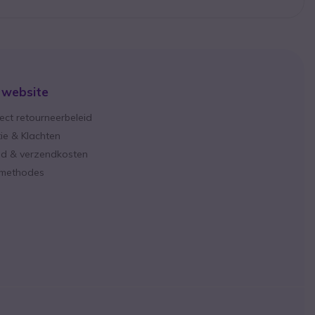
 website
ect retourneerbeleid
ie & Klachten
ijd & verzendkosten
lmethodes