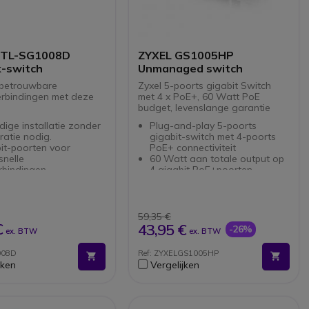
 TL-SG1008D
ZYXEL GS1005HP
-switch
Unmanaged switch
 betrouwbare
Zyxel 5-poorts gigabit Switch
rbindingen met deze
met 4 x PoE+, 60 Watt PoE
budget, levenslange garantie
ige installatie zonder
Plug-and-play 5-poorts
ratie nodig.
gigabit-switch met 4-poorts
it-poorten voor
PoE+ connectiviteit
snelle
60 Watt aan totale output op
rbindingen.
4 gigabit PoE+poorten
plex ondersteuning voor
Ondersteunt 802.3af/802.3at
te
met een maximaal PoE+ van
nsoverdracht.
30 Watt per poort
/s switchingcapaciteit
LED-indicator voor max.
59,35 €
timale prestaties.
vermogen
€
43,95 €
-26%
ex. BTW
ex. BTW
systeem voor aan de
Geavanceerde
or ruimtebesparing en
energiebesparingen en
008D
Ref: ZYXELGS1005HP
geruisloos ontwerp zonder
jken
Vergelijken
ventilator
Robuuste metalen behuizing
met de mogelijkheid van
wandmontage