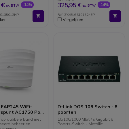
 €
325,95 €
-14%
-14%
ex. BTW
ex. BTW
GS135012HP
Ref: ZYXELGS191524EP
jken
Vergelijken
 EAP245 WiFi-
D-Link DGS 108 Switch - 8
spunt AC1750 PoE
poorten
 plafondmontage
l op dubbele band met
10/100/1000 Mbit / s Gigabit 8
iseerd beheer en
Poorts-Switch - Metallic
roaming.