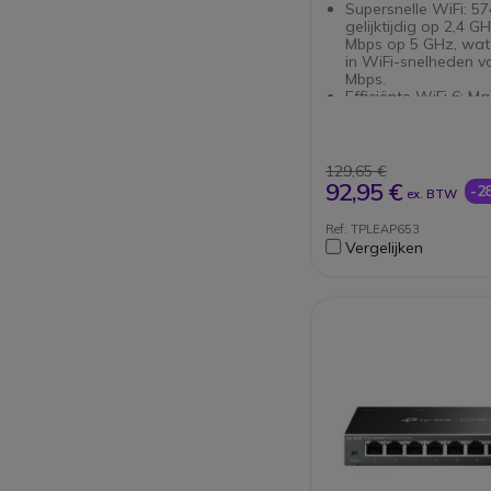
Supersnelle WiFi: 5
gelijktijdig op 2,4 
Mbps op 5 GHz, wat 
in WiFi-snelheden v
Mbps.
Efficiënte WiFi 6: M
mogelijk dat meer 
apparaten profitere
snellere snelheden.
Gecentraliseerd beh
129,65 €
cloud: Volledige int
92,95 €
-2
ex. BTW
Omada SDN voor lo
cloudgebaseerd
Ref: TPLEAP653
gecentraliseerd beh
Vergelijken
webinterface of de
app.