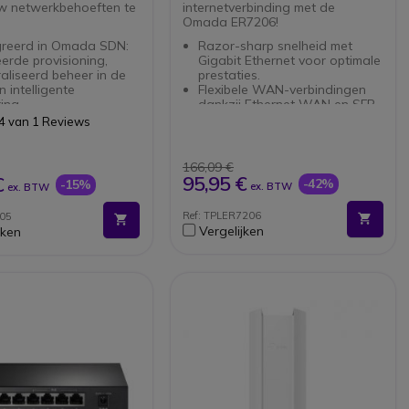
w netwerkbehoeften te
internetverbinding met de
Omada ER7206!
greerd in Omada SDN:
Razor-sharp snelheid met
rde provisioning,
Gigabit Ethernet voor optimale
aliseerd beheer in de
prestaties.
n intelligente
Flexibele WAN-verbindingen
ing.
dankzij Ethernet WAN en SFP
aliseerd beheer:
WAN-opties.
4 van 1 Reviews
g tot de cloud en de
Beheer zonder gedoe via
applicatie voor
web-gebaseerd management
dig en handig beheer.
met gebruiksvriendelijke
166,09 €
it-poorten: Biedt snelle
interface.
95,95 €
€
-42%
-15%
ex. BTW
ex. BTW
de connectiviteit.
Robuuste beveiliging met
ondersteuning voor SNMP,
Ref: TPLER7206
605
SNMPv2 en SNMPv3.
Vergelijken
jken
Geavanceerde
netwerkmogelijkheden met
DHCP server en client
functionaliteit.