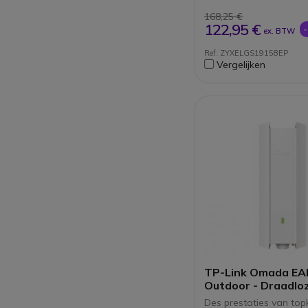
gratis Nebula cloud
168,25 €
122,95 €
ex. BTW
Ref: ZYXELGS19158EP
Vergelijken
TP-Link Omada EA
Outdoor - Draadlo
toegangspunt - Wi
Des prestaties van top