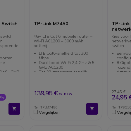
 Switch
TP-Link M7450
TP-Link
netwerk
 switch
4G+ LTE Cat 6 mobiele router –
Kies voor
en
Wi-Fi AC1200 – 3000 mAh
netwerkve
esparende
batterij
switch.
LTE Cat6-snelheid tot 300
Eenvoud
poorten
Mbps
configu
mme
Dual-band Wi-Fi 2,4 GHz & 5
8 Gigab
GHz AC1200
razend
QoS, IGMP
Tot 32 apparaten tegelijk
datave
verbonden
Full du
etalen
3000 mAh batterij voor 15 uur
efficiën
gebruik
gegeve
1,44″ TFT-scherm voor
16 Gbit
139,95 €
27,45 €
ex. BTW
netwerk- en batterij-informatie
voor op
24,95 
0%
ols
MicroSD-slot tot 32 GB voor
Ophang
beheer
mediadeelwerking
muur vo
Ref: TPLM7450
Ref: TPSG1
echnologie
Beheer via TP-Link tpMiFi-app
gemak.
Vergelijken
Vergeli
(iOS/Android)
Compact, licht en mobiel
ontwerp