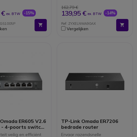
thuis/kantoor WiFi mogelijk.
Aangedreven door PoE + of
162,79 €
DC12V
 €
139,95 €
-15%
-14%
ex. BTW
ex. BTW
U hoeft zich geen zorgen te
maken over een verloren IP-
RGS1005P
Ref: ZYXELNWA90AX
adres of wachtwoord bij
jken
Vergelijken
beheer via Nebula Cloud
 Omada ER605 V2.6
TP-Link Omada ER7206
 - 4-poorts switch
bedrade router
- WAN-poorten: 3
eit veilig en efficiënt
Ervaar razendsnelle