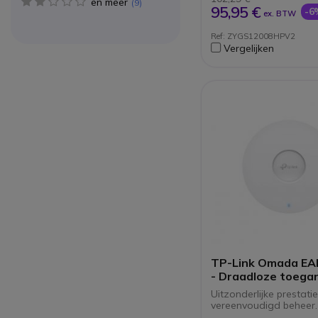
en meer
2 star(s)
9
Link aggregatie voo
95,95 €
-6
ex. BTW
verhogen van de
doorvoerprestaties
Ref: ZYGS12008HPV2
Geruisloos design z
Vergelijken
ventilator
TP-Link Omada EA
- Draadloze toega
- Wi-Fi 6
Uitzonderlijke prestati
vereenvoudigd beheer.