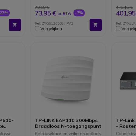
beheer.
voor veiliger beheer van
verkeer.
79,19 €
475,15 €
Eenvoudig webbeheer en set-
73,95 €
401,95
-27%
-7%
ex. BTW
up wizard.
Geruisloos design zonder
Ref: ZYGS120005HPV2
Ref: ZYXEL
ventilator.
Vergelijken
Vergeli
P610-
TP-LINK EAP110 300Mbps
TP-Link
ze
Draadloos N-toegangspunt
- Router
-Fi 6
- GigE 
klasse,
Betrouwbaar en veilig draadloos
Connectivit