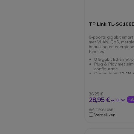
TP Link TL-SG108E
8-poorts gigabit smart
met VLAN, QoS, metal
behuizing en energieb
functies.
8 Gigabit Ethernet-
Plug & Play met sli
configuratie
Ondersteunt VLAN, 
Snooping
Duurzaam fanless m
behuizing
Poortspiegeling en
36,25 €
luspreventie
28,95 €
-2
ex. BTW
Netwerkdiagnoseto
Web GUI en Utility-
Ref: TPSG108E
Energie-efficiënte t
Vergelijken