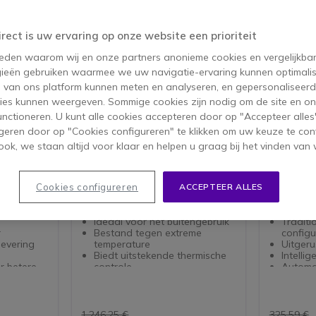
irect is uw ervaring op onze website een prioriteit
 reden waarom wij en onze partners anonieme cookies en vergelijkba
ieën gebruiken waarmee we uw navigatie-ervaring kunnen optimalis
s van ons platform kunnen meten en analyseren, en gepersonaliseer
ies kunnen weergeven. Sommige cookies zijn nodig om de site en on
functioneren. U kunt alle cookies accepteren door op "Accepteer alles"
geren door op "Cookies configureren" te klikken om uw keuze te con
ok, we staan altijd voor klaar en helpen u graag bij het vinden van 
 v2
ZYXEL RGS200-12P
ZYXEL 
ch
Managed Robuuste switch
Manage
switch
12-poort managed PoE,
Slim behe
Cookies configureren
ACCEPTEER ALLES
ige
ruggedized IP30 switch, ideaal
binnen en
r beheer.
voor buitengebruik!
Slim be
Ideaal voor het buitengebruik
Traditi
r
Bestand tegen extreme
configu
levering
temperature
Uitgeru
Biedt uitstekende thermische
Intelli
r betere
controle
Automat
IP30-standaard
PoE+a
baseerde
1.246,25 €
325,59 €