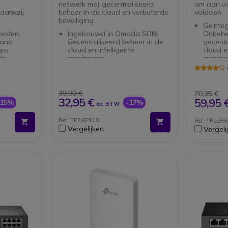
netwerk met gecentraliseerd
om aan u
dankzij
beheer in de cloud en verbeterde
voldoen.
beveiliging.
Geïnte
heden:
Ingebouwd in Omada SDN:
Onbehee
band
Gecentraliseerd beheer in de
gecentr
ps,
cloud en intelligente
cloud e
de
monitoring.
monitor
hnologie.
Gecentraliseerd beheer:
Gecentr
eniet van
Toegang tot de cloud en de
Toegan
op meer
Omada-applicatie voor handig
Omada-
der
en vereenvoudigd beheer.
eenvou
39,90 €
70,35 €
 OFDMA- en
PoE-compatibiliteit:
5 Gigab
32,95 €
59,95 
-15%
-17%
ex. BTW
ie.
Ondersteunt passieve PoE
bekabel
ien van
(inclusief PoE-adapter) voor
Ref: TPEAP110
Ref: TPLER
h-power
eenvoudige installatie.
Vergelijken
Vergeli
sionele
P67
uizing,
king.