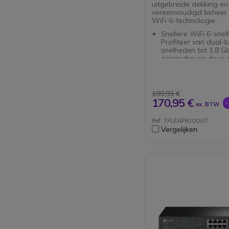
uitgebreide dekking en
vereenvoudigd beheer 
WiFi 6-technologie.
Snellere WiFi 6-snel
Profiteer van dual-
snelheden tot 1,8 Gb
aangedreven door 
nieuwste WiFi 6-tec
Betere efficiëntie: G
snellere snelheden 
apparaten, met min
199,93 €
vertraging, dankzij
170,95 €
ex. BTW
MU-MIMO-technolog
Groot bereik: Voorz
Ref: TPLEAP610OUT
een toegewijde hig
Vergelijken
versterker en profes
antennes, met een I
weerbestendige beh
voor uitgebreide dek