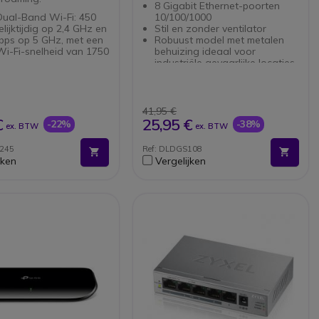
8 Gigabit Ethernet-poorten
Dual-Band Wi-Fi: 450
10/100/1000
lijktijdig op 2,4 GHz en
Stil en zonder ventilator
bps op 5 GHz, met een
Robuust model met metalen
Wi-Fi-snelheid van 1750
behuizing ideaal voor
industriële gevaarlijke locaties
uwd in Omada SDN:
Diagnostische functie voor het
ouch Provisioning
detecteren van defecte
gecentraliseerd beheer
netwerkkabels
loud en intelligente
D-Link Green-technologie voor
41,95 €
ing.
energiebesparing
€
25,95 €
-22%
-38%
ex. BTW
ex. BTW
aliseerd beheer:
Plug-en-play-bediening
g tot de cloud en de
P245
Ref: DLDGS108
app voor meer gemak
jken
Vergelijken
voudig beheer.