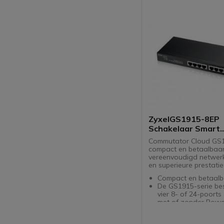
ZyxelGS1915-8EP
Schakelaar Smart
Beheerbaar 8 poo
Commutator Cloud GS
Gbps RJ45 PoE+
compact en betaalbaa
vereenvoudigd netwer
en superieure prestatie
Compact en betaalb
De GS1915-serie bes
vier 8- of 24-poorts
met of zonder Powe
Ethernet (PoE) optie
De GS1915-serie on