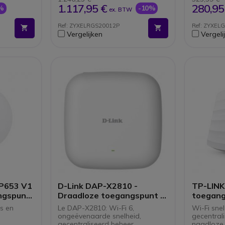
r het
1.117,95 €
280,95
%
-10%
ex. BTW
Ref: ZYXELRGS20012P
Ref: ZYXEL
onder
Vergelijken
Vergeli
P653 V1
D-Link DAP-X2810 -
TP-LINK
ngspunt
Draadloze toegangspunt -
toegang
Wi-Fi 6
Gigabit
es en
Le DAP-X2810: Wi-Fi 6,
Wi-Fi sne
ongeëvenaarde snelheid,
gecentral
gecentraliseerd beheer.
naadloze 