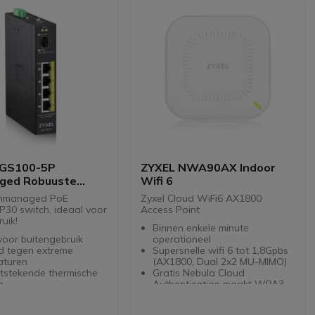
RGS100-5P
ZYXEL NWA90AX Indoor
ged Robuuste
Wifi 6
unmanaged PoE
Zyxel Cloud WiFi6 AX1800
P30 switch, ideaal voor
Access Point
uik!
Binnen enkele minute
voor buitengebruik
operationeel
d tegen extreme
Supersnelle wifi 6 tot 1,8Gpbs
aturen
(AX1800, Dual 2x2 MU-MIMO)
itstekende thermische
Gratis Nebula Cloud
e
Authentication maakt WPA3-
tandaard
Enterprise (802.1x) en/of
Captive Portal voor uw