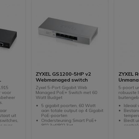
ZYXEL GS1200-5HP v2
ZYXEL 
Webmanaged switch
Unmana
rten
Switch
1915
Zyxel 5-Port Gigabit Web
5-poort 
r voor
Managed PoE+ Switch met 60
robuuste I
kbeheer
Watt Budget
buitengebr
s.
5 gigabit poorten, 60 Watt
Ideaal 
aar
aan totale output op 4 Gigabit
Bestan
taat uit
PoE-poorten
temper
 switches,
Ondersteuning Smart PoE+
Biedt u
r over
802.3af/802.3at
control
s.
60 W PoE budget.
IP30-s
dersteunt
VLAN, QoS, IGMP snooping