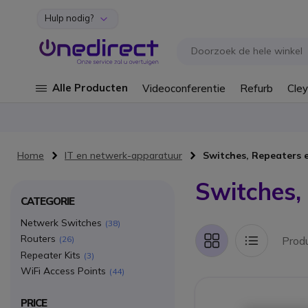
Hulp nodig?
Ga naar de inhoud
Alle Producten
Videoconferentie
Refurb
Cley
Home
IT en netwerk-apparatuur
Switches, Repeaters 
Switches,
CATEGORIE
Netwerk Switches
38
Routers
Prod
26
Foto-
Lijst
tabel
Repeater Kits
3
WiFi Access Points
44
PRICE