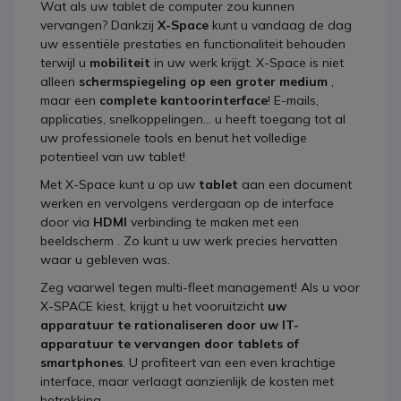
Wat als uw tablet de computer zou kunnen
vervangen? Dankzij
X-Space
kunt u vandaag de dag
uw essentiële prestaties en functionaliteit behouden
terwijl u
mobiliteit
in uw werk krijgt. X-Space is niet
alleen
schermspiegeling op een groter medium
,
maar een
complete kantoorinterface
! E-mails,
applicaties, snelkoppelingen... u heeft toegang tot al
uw professionele tools en benut het volledige
potentieel van uw tablet!
Met X-Space kunt u op uw
tablet
aan een document
werken en vervolgens verdergaan op de interface
door via
HDMI
verbinding te maken met een
beeldscherm . Zo kunt u uw werk precies hervatten
waar u gebleven was.
Zeg vaarwel tegen multi-fleet management! Als u voor
X-SPACE kiest, krijgt u het vooruitzicht
uw
apparatuur te rationaliseren door uw IT-
apparatuur te vervangen door tablets of
smartphones
. U profiteert van een even krachtige
interface, maar verlaagt aanzienlijk de kosten met
betrekking