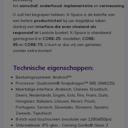
tot
aanschaf
,
onderhoud
,
implementatie
en
vernieuwing
.
U zult het begrepen hebben: X-Space is de belofte van
een betere
productiviteit
bij uw dagelijkse taken
dankzij een
interface die even vloeiend als
responsief is
! Laatste boeket: X-Space is standaard
geïntegreerd in
CORE-Z5
-modellen;
CORE-
X5
en
CORE-T5
. U kunt er dus vrij van genieten,
zonder extra kosten!
Technische eigenschappen:
Besturingssysteem: Android™
Processor: Qualcomm® Snapdragon™ 665 (SM6125)
Meertalige interface: Arabisch, Chinees, Kroatisch,
Deens, Nederlands, Engels, Ests, Fins, Frans, Duits,
Hongaars, Italiaans, Litouws, Noors, Pools,
Portugees, Servisch, Slowaaks, Sloveens, Spaans,
Zweeds, Tsjechisch
8-inch vast touchscreen (resolutie van 1280x800px)
Onbreekbaar: IPS-glas - Corning Gorilla® Glass 3