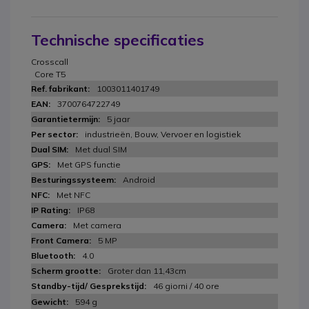
Technische specificaties
Crosscall
Core T5
1003011401749
3700764722749
5 jaar
industrieën, Bouw, Vervoer en logistiek
Met dual SIM
Met GPS functie
Android
Met NFC
IP68
Met camera
5 MP
4.0
Groter dan 11,43cm
46 giorni / 40 ore
594 g