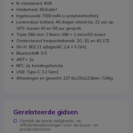
IK-standaard: IK05
Helderheid: 450cd/m²
Ingebouwde 7000 mAh Li-polymeerbatterij
Levensduur batterij: 46 dagen stand-by; 22 uur op
GPS; tussen 40 en 58 uur gesprek
Triple SIM-slot: 2 Nano-SIM + 1 microSD-kaart
Ondersteund frequentiebereik: 2G; 3G en 4G LTE
Wi-Fi: 802.11 a/b/g/n/AC 2,4 + 5 GHz
Bluetooth®: 5.0
ANT+: Ja
NFC: Ja, betalingsfunctie
USB: Type-C 3.2 Gen1
Afmetingen en gewicht: 227,6x135x13,8mm / 594g
Gerelateerde gidsen
Ontdek de beste veiligheids- en
efficiëntieoplossingen voor de bouw- en
productiesector