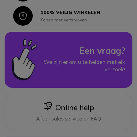
100% VEILIG WINKELEN
Icon
Kopen met vertrouwen
Een vraag?
We zijn er om u te helpen met elk
verzoek!
icon
Online help
After-sales service en FAQ