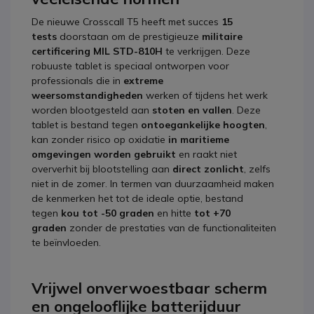
De nieuwe Crosscall T5 heeft met succes
15
tests
doorstaan ​​om de prestigieuze
militaire
certificering MIL STD-810H
te verkrijgen. Deze
robuuste tablet is speciaal ontworpen voor
professionals die in
extreme
weersomstandigheden
werken of tijdens het werk
worden blootgesteld aan
stoten en vallen
. Deze
tablet is bestand tegen
ontoegankelijke hoogten
,
kan zonder risico op oxidatie
in maritieme
omgevingen worden gebruikt
en raakt niet
oververhit bij blootstelling aan
direct zonlicht
, zelfs
niet in de zomer. In termen van duurzaamheid maken
de kenmerken het tot de ideale optie, bestand
tegen
kou tot -50 graden
en hitte
tot +70
graden
zonder de prestaties van de functionaliteiten
te beïnvloeden.
Vrijwel onverwoestbaar scherm
en ongelooflijke batterijduur