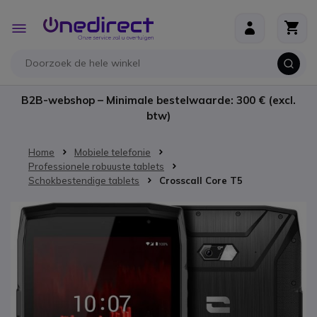
Ga naar de inhoud
Toggle
Nav
B2B-webshop – Minimale bestelwaarde: 300 € (excl.
btw)
Home
Mobiele telefonie
Professionele robuuste tablets
Schokbestendige tablets
Crosscall Core T5
Ga naar het einde van de afbeeldingen-gallerij