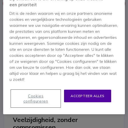
Dit product wordt niet meer geproduceerd.
een prioriteit
Dit is de reden waarom wij en onze partners anonieme
Om u van dienst te zijn bieden wij vergelijkbare producten aan
cookies en vergelijkbare technologieën gebruiken
waarmee we uw navigatie-ervaring kunnen optimaliseren,
Bekijk alternatieven
de prestaties van ons platform kunnen meten en
analyseren, en gepersonaliseerde inhoud en advertenties
kunnen weergeven. Sommige cookies zijn nodig om de
site en onze diensten te laten functioneren. U kunt alle
cookies accepteren door op "Accepteer alles" te klikken
of ze weigeren door op "Cookies configureren" te klikken
om uw keuze te configureren. Hoe dan ook, we staan
altijd voor klaar en helpen u graag bij het vinden van wat
u zoekt!
Productbeschrijving
Crosscall Core T5
Cookies
ACCEPTEER ALLES
configureren
Veelzijdigheid, zonder
compromissen