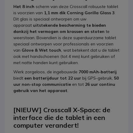
Het 8 inch
scherm van deze Crosscall robuuste tablet
is voorzien van
1,1 mm dik Corning Gorilla Glass 3
.
Dit glas is speciaal ontworpen om uw
apparaat
uitstekende bescherming te bieden
dankzij het vermogen om
krassen en stoten
te
weerstaan. Bovendien is deze superduurzame tablet
speciaal ontworpen voor professionals en voorzien
van
Glove & Wet touch
, wat betekent dat u de tablet
ook met handschoenen (tot 4 mm) kunt gebruiken of
met natte handen kunt gebruiken.
Werk zorgeloos, de ingebouwde
7000 mAh-
batterij
biedt
een batterijduur
tot 22 uur
bij GPS-gebruik,
50
uur non-stop communicatie
en tot
26 uur continu
gebruik van het apparaat
.
[NIEUW] Crosscall X-Space: de
interface die de tablet in een
computer verandert!