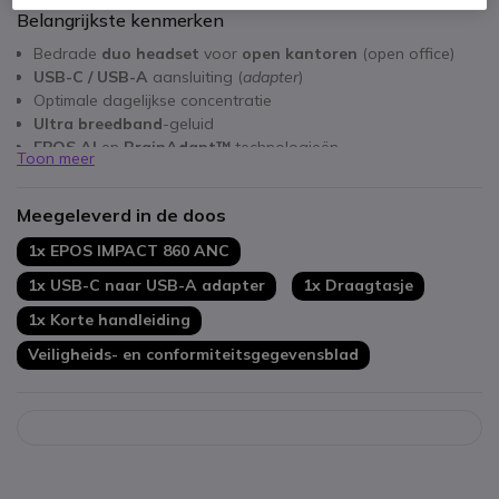
Belangrijkste kenmerken
Bedrade
duo headset
voor
open kantoren
(open office)
USB-C / USB-A
aansluiting (
adapter
)
Optimale dagelijkse concentratie
Ultra breedband
-geluid
EPOS AI
en
BrainAdapt™
technologieën
Toon meer
Actieve ruisonderdrukking
ANC
360°
Busylight
Meegeleverd in de doos
Compatibel met alle headsets op de markt
1x EPOS IMPACT 860 ANC
1x USB-C naar USB-A adapter
1x Draagtasje
1x Korte handleiding
Veiligheids- en conformiteitsgegevensblad