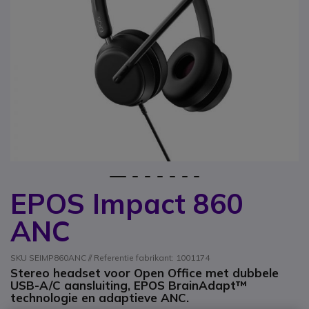
1
2
3
4
5
6
7
EPOS Impact 860
Ga naar het begin van de afbeeldingen-gallerij
ANC
SKU SEIMP860ANC // Referentie fabrikant: 1001174
Stereo headset voor Open Office met dubbele
USB-A/C aansluiting, EPOS BrainAdapt™
technologie en adaptieve ANC.