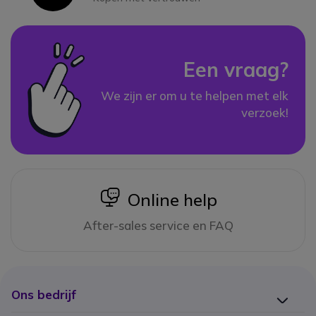
Een vraag?
We zijn er om u te helpen met elk
verzoek!
icon
Online help
After-sales service en FAQ
Ons bedrijf