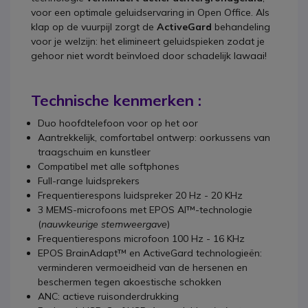
voor een optimale geluidservaring in Open Office. Als
klap op de vuurpijl zorgt de
ActiveGard
behandeling
voor je welzijn: het elimineert geluidspieken zodat je
gehoor niet wordt beïnvloed door schadelijk lawaai!
Technische kenmerken :
Duo hoofdtelefoon voor op het oor
Aantrekkelijk, comfortabel ontwerp: oorkussens van
traagschuim en kunstleer
Compatibel met alle softphones
Full-range luidsprekers
Frequentierespons luidspreker 20 Hz - 20 KHz
3 MEMS-microfoons met EPOS AI™-technologie
(
nauwkeurige stemweergave
)
Frequentierespons microfoon 100 Hz - 16 KHz
EPOS BrainAdapt™ en ActiveGard technologieën:
verminderen vermoeidheid van de hersenen en
beschermen tegen akoestische schokken
ANC: actieve ruisonderdrukking