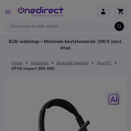
Ga naar de inhoud
Toggle
Nav
B2B-webshop – Minimale bestelwaarde: 300 € (excl.
btw)
Home
Headsets
Bedrade headset
Voor PC
EPOS Impact 860 ANC
Ga naar het einde van de afbeeldingen-gallerij