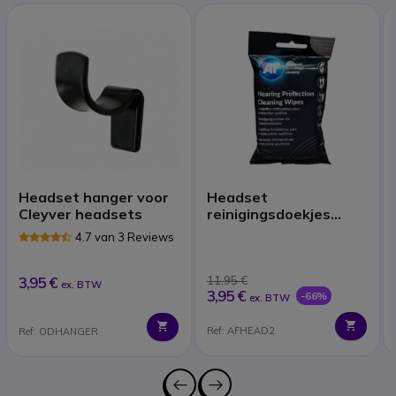
Headset hanger voor
Headset
Cleyver headsets
reinigingsdoekjes
(x40)
4.7 van 3 Reviews
3,95 €
11,95 €
ex. BTW
3,95 €
-66%
ex. BTW
Ref: AFHEAD2
Ref: ODHANGER