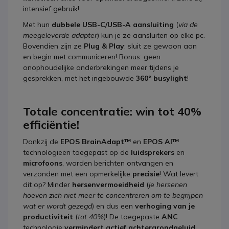
intensief gebruik!
Met hun
dubbele USB-C/USB-A aansluiting
(
via de
meegeleverde adapter
) kun je ze aansluiten op elke pc.
Bovendien zijn ze
Plug & Play
: sluit ze gewoon aan
en begin met communiceren! Bonus: geen
onophoudelijke onderbrekingen meer tijdens je
gesprekken, met het ingebouwde
360° busylight
!
Totale concentratie: win tot 40%
efficiëntie!
Dankzij de
EPOS BrainAdapt™
en
EPOS AI™
technologieën toegepast op de
luidsprekers
en
microfoons
, worden berichten ontvangen en
verzonden met een opmerkelijke
precisie
! Wat levert
dit op? Minder
hersenvermoeidheid
(
je hersenen
hoeven zich niet meer te concentreren om te begrijpen
wat er wordt gezegd
) en dus een
verhoging van je
productiviteit
(
tot 40%
)! De toegepaste
ANC
technologie
vermindert actief achtergrondgeluid
,