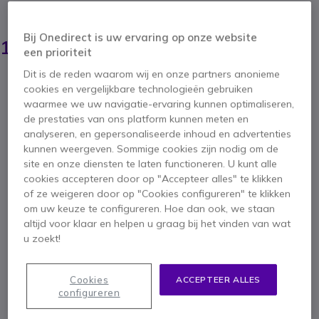
BESPAAR 34,00 €
158,95 €
Bij Onedirect is uw ervaring op onze website
124,95 €
ex. BTW
-
151,19 €
een prioriteit
incl. BTW
Dit is de reden waarom wij en onze partners anonieme
Aantal
IN WINKELWAGEN
cookies en vergelijkbare technologieën gebruiken
waarmee we uw navigatie-ervaring kunnen optimaliseren,
de prestaties van ons platform kunnen meten en
OFFERTE BINNEN 4 UUR
analyseren, en gepersonaliseerde inhoud en advertenties
kunnen weergeven. Sommige cookies zijn nodig om de
Niet op voorraad
site en onze diensten te laten functioneren. U kunt alle
3 producten in platformvoorraad
cookies accepteren door op "Accepteer alles" te klikken
Levering:
5-7 dagen
of ze weigeren door op "Cookies configureren" te klikken
om uw keuze te configureren. Hoe dan ook, we staan
altijd voor klaar en helpen u graag bij het vinden van wat
2 jaar
Fabrieksgarantie
u zoekt!
Cookies
ACCEPTEER ALLES
configureren