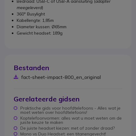
Bedraad: USB-C of USB-A aansluiting (
adapter
meegeleverd
)
360° Busylight
Kabellengte: 1,85m
Diameter kussen: Ø65mm
Gewicht headset: 189g
Bestanden
fact-sheet-impact-800_en_original
Gerelateerde gidsen
Praktische gids voor hoofdtelefoons - Alles wat je
moet weten over hoofdtelefoons!
Koptelefoonvormen: alles wat u moet weten om de
juiste keuze te maken
De juiste headset kiezen: met of zonder draad?
Mono vs Duo Headset: een titanengevecht!