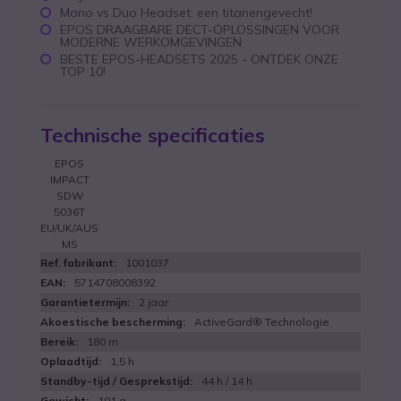
Mono vs Duo Headset: een titanengevecht!
EPOS DRAAGBARE DECT-OPLOSSINGEN VOOR
MODERNE WERKOMGEVINGEN
BESTE EPOS-HEADSETS 2025 - ONTDEK ONZE
TOP 10!
Technische specificaties
EPOS
IMPACT
SDW
5036T
EU/UK/AUS
MS
1001037
5714708008392
2 jaar
ActiveGard® Technologie
180 m
1,5 h
44 h / 14 h
101 g