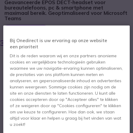
Geavanceerde EPOS DECT-headset voor
bureautelefoons, pc & smartphone met
maximaal bereik. Geoptimaliseerd voor Microsoft
Teams
BESPAAR 159,00 €
493,85 €
Bij Onedirect is uw ervaring op onze website
334,95 €
ex. BTW
-
405,29 €
incl. BTW
een prioriteit
Aantal
Dit is de reden waarom wij en onze partners anonieme
IN WINKELWAGEN
cookies en vergelijkbare technologieën gebruiken
waarmee we uw navigatie-ervaring kunnen optimaliseren,
de prestaties van ons platform kunnen meten en
OFFERTE BINNEN 4 UUR
analyseren, en gepersonaliseerde inhoud en advertenties
kunnen weergeven. Sommige cookies zijn nodig om de
1 producten
op voorraad
Levering:
24/48 h
site en onze diensten te laten functioneren. U kunt alle
cookies accepteren door op "Accepteer alles" te klikken
of ze weigeren door op "Cookies configureren" te klikken
2 jaar
Fabrieksgarantie
om uw keuze te configureren. Hoe dan ook, we staan
altijd voor klaar en helpen u graag bij het vinden van wat
u zoekt!