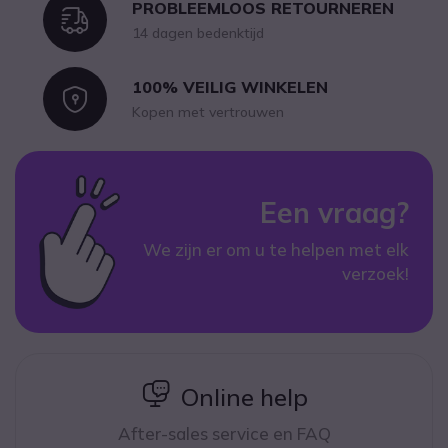
PROBLEEMLOOS RETOURNEREN
Icon
14 dagen bedenktijd
100% VEILIG WINKELEN
Icon
Kopen met vertrouwen
Een vraag?
We zijn er om u te helpen met elk
verzoek!
icon
Online help
After-sales service en FAQ