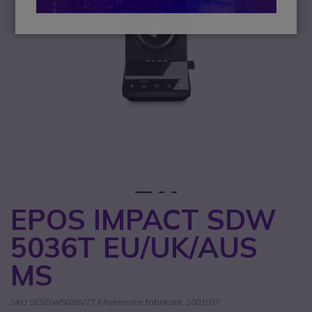
1
2
3
EPOS IMPACT SDW
Ga naar het begin van de afbeeldingen-gallerij
5036T EU/UK/AUS
MS
SKU SESDW5036V2T // Referentie fabrikant: 1001037