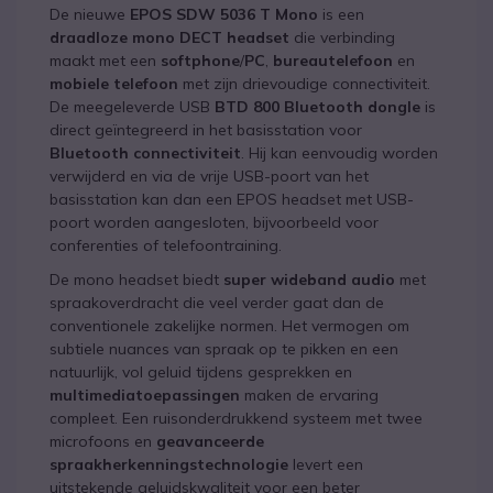
De nieuwe
EPOS SDW 5036 T Mono
is een
draadloze mono DECT headset
die verbinding
maakt met een
softphone
/
PC
,
bureautelefoon
en
mobiele telefoon
met zijn drievoudige connectiviteit.
De meegeleverde USB
BTD 800 Bluetooth dongle
is
direct geïntegreerd in het basisstation voor
Bluetooth connectiviteit
. Hij kan eenvoudig worden
verwijderd en via de vrije USB-poort van het
basisstation kan dan een EPOS headset met USB-
poort worden aangesloten, bijvoorbeeld voor
conferenties of telefoontraining.
De mono headset biedt
super wideband audio
met
spraakoverdracht die veel verder gaat dan de
conventionele zakelijke normen. Het vermogen om
subtiele nuances van spraak op te pikken en een
natuurlijk, vol geluid tijdens gesprekken en
multimediatoepassingen
maken de ervaring
compleet. Een ruisonderdrukkend systeem met twee
microfoons en
geavanceerde
spraakherkenningstechnologie
levert een
uitstekende geluidskwaliteit voor een beter