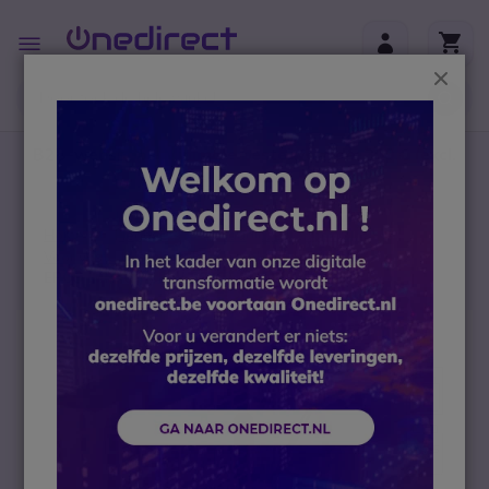
Ga naar de inhoud
Toggle
Nav
Sluit
B2B-webshop – Minimale bestelwaarde: 300 € (excl.
btw)
Home
Headsets
Draadloze headsets
Voor vaste telefoons, PC en mobiele telefoons
EPOS IMPACT SDW 5036T EU/UK/AUS MS
Ga naar het einde van de afbeeldingen-gallerij
5-7.5
W