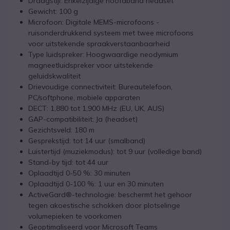
Draagstijl: Enkelzijdige hoofdband headset
Gewicht: 100 g
Microfoon: Digitale MEMS-microfoons -
ruisonderdrukkend systeem met twee microfoons
voor uitstekende spraakverstaanbaarheid
Type luidspreker: Hoogwaardige neodymium
magneetluidspreker voor uitstekende
geluidskwaliteit
Drievoudige connectiviteit: Bureautelefoon,
PC/softphone, mobiele apparaten
DECT: 1,880 tot 1,900 MHz (EU, UK, AUS)
GAP-compatibiliteit: Ja (headset)
Gezichtsveld: 180 m
Gesprekstijd: tot 14 uur (smalband)
Luistertijd (muziekmodus): tot 9 uur (volledige band)
Stand-by tijd: tot 44 uur
Oplaadtijd 0-50 %: 30 minuten
Oplaadtijd 0-100 %: 1 uur en 30 minuten
ActiveGard®-technologie: beschermt het gehoor
tegen akoestische schokken door plotselinge
volumepieken te voorkomen
Geoptimaliseerd voor Microsoft Teams