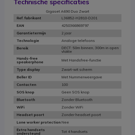
Technische specificaties
Gigaset A690 Duo Zwart
L36852-H2810-D201
Ref. fabrikant
4250366869797
EAN
2 jaar
Garantietermijn
Analoge telefoons
Technologie
DECT: 50m binnen, 300m in open
Bereik
vlakte
Hands-free
Met Handsfree-functie
speakerphone
Zwart-wit scherm
Type display
Met Nummerweergave
Beller ID
100
Contacten
Geen SOS knop
SOS knop
Zonder Bluetooth
Bluetooth
Zonder WiFi
WiFi
Zonder headset poort
Headset poort
Nee
Lone worker protection
Extra handsets
Tot 4 handsets
ondersteund