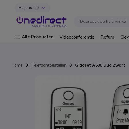
Hulp nodig?
Ga naar de inhoud
Alle Producten
Videoconferentie
Refurb
Cley
Home
Telefoontoestellen
Gigaset A690 Duo Zwart
Ga naar het einde van de afbeeldingen-gallerij