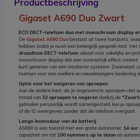
Productbeschrijving
Gigaset A690 Duo Zwart
ECO DECT-telefoon duo met monochroom display en 
De
Gigaset A690 Duo
bestaat uit twee handsets, waard
hebben zodat je nooit een belangrijk gesprek mist. Het 
draadloze DECT-telefoon
, ideaal voor zakelijke en pr
monochroom display dat een contrastrijk effect creëert,
kunt genieten van een intuïtiever systeem. Daarnaast z
toetsen voor een snellere en nauwkeurigere bediening 
Optie voor het weigeren van oproepen
Aan de andere kant, als je ongewenste oproepen niet w
totaal van
32 oproepen te negeren
dankzij de
"Zwarte
gebruiker persoonlijk wordt samengesteld, kun je op
of de ID weergeven zonder dat de telefoon overgaat.
Lange levensduur van de batterij
AS690 is een toestel met een grote autonomie:
14 uur
capaciteit om tot
100 nummers op te slaan
en automat