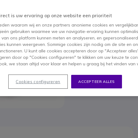
Om u van dien
irect is uw ervaring op onze website een prioriteit
 reden waarom wij en onze partners anonieme cookies en vergelijkba
ieën gebruiken waarmee we uw navigatie-ervaring kunnen optimalis
s van ons platform kunnen meten en analyseren, en gepersonaliseer
ies kunnen weergeven. Sommige cookies zijn nodig om de site en on
functioneren. U kunt alle cookies accepteren door op "Accepteer alles"
geren door op "Cookies configureren" te klikken om uw keuze te con
ok, we staan altijd voor klaar en helpen u graag bij het vinden van 
Cookies configureren
ACCEPTEER ALLES