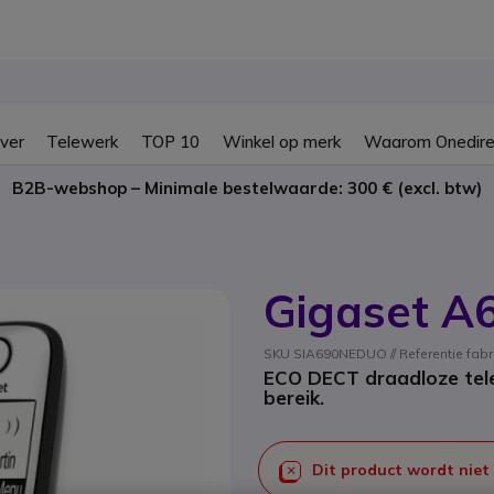
ver
Telewerk
TOP 10
Winkel op merk
Waarom Onedire
B2B-webshop – Minimale bestelwaarde: 300 € (excl. btw)
Gigaset A
SKU SIA690NEDUO // Referentie fab
ECO DECT draadloze tele
bereik.
Dit product wordt niet