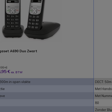
gaset A690 Duo Zwart
,99 €
,95 €
ex. BTW
300m in open vlakte
DECT: 50m 
tie
Met Handsf
ave
Met Numm
80
Zonder Blu