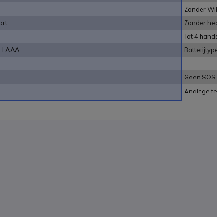
Zonder Wi
ort
Zonder hea
Tot 4 hand
iMH AAA
Batterijty
--
Geen SOS
Analoge te