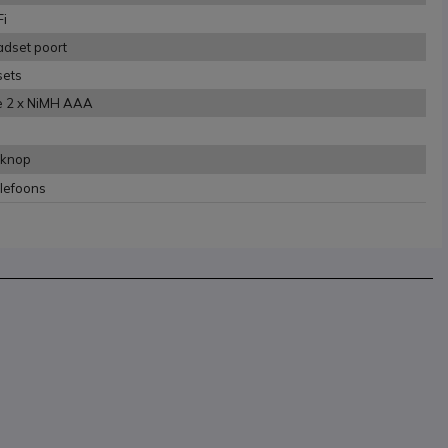
Fi
dset poort
sets
pe 2 x NiMH AAA
 knop
lefoons