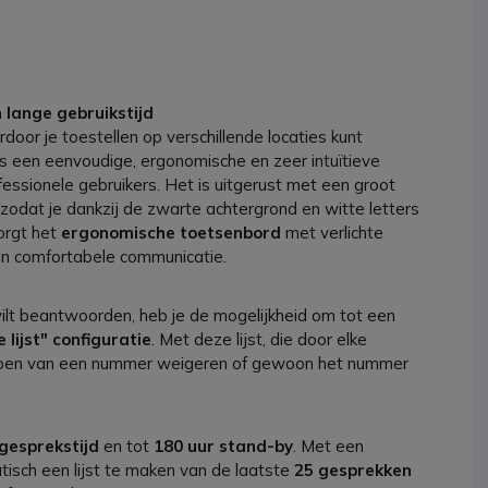
lange gebruikstijd
oor je toestellen op verschillende locaties kunt
is een eenvoudige, ergonomische en zeer intuïtieve
ofessionele gebruikers. Het is uitgerust met een groot
 zodat je dankzij de zwarte achtergrond en witte letters
orgt het
ergonomische toetsenbord
met verlichte
en comfortabele communicatie.
ilt beantwoorden, heb je de mogelijkheid om tot een
 lijst" configuratie
. Met deze lijst, die door elke
roepen van een nummer weigeren of gewoon het nummer
 gesprekstijd
en tot
180 uur stand-by
. Met een
isch een lijst te maken van de laatste
25 gesprekken