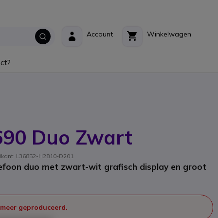
Account
Winkelwagen
ct?
690 Duo Zwart
rikant: L36852-H2810-D201
foon duo met zwart-wit grafisch display en groot
 meer geproduceerd.