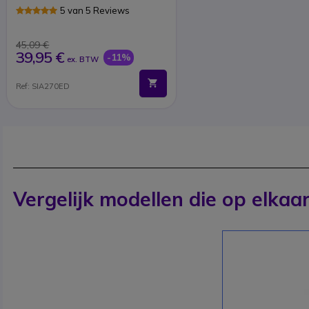
5 van 5 Reviews
45,09 €
39,95 €
-11%
ex. BTW
Ref: SIA270ED
Vergelijk modellen die op elkaar