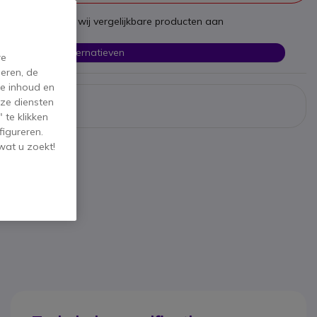
st te zijn bieden wij vergelijkbare producten aan
Bekijk alternatieven
re
eren, de
de inhoud en
ze diensten
 te klikken
figureren.
wat u zoekt!