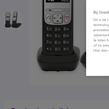
Bij Oned
Dit is de
technolog
prestatie
advertent
te laten 
of ze wei
Hoe dan o
Ga naar het begin van de afbeeldingen-gallerij