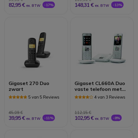
82,95 €
148,31 €
-17%
-13%
ex. BTW
ex. BTW
Gigaset 270 Duo
Gigaset CL660A Duo
zwart
vaste telefoon met
antwoordapparaat
5 van 5 Reviews
4 van 3 Reviews
(wit)
45,09 €
112,15 €
39,95 €
102,95 €
-11%
-8%
ex. BTW
ex. BTW