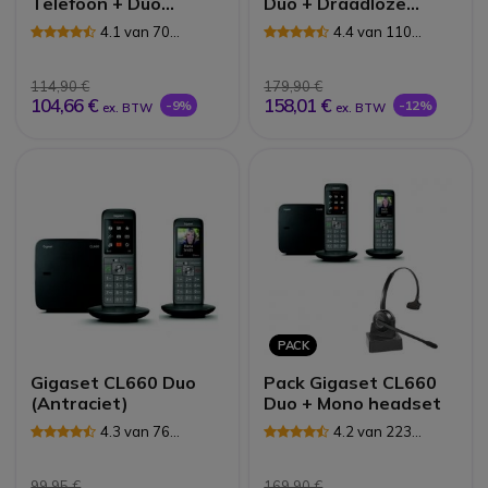
Telefoon + Duo
Duo + Draadloze
headset
Cleyver
4.1 van 70
4.4 van 110
hoofdtelefoon
Reviews
Reviews
114,90 €
179,90 €
104,66 €
158,01 €
-9%
-12%
ex. BTW
ex. BTW
PACK
Gigaset CL660 Duo
Pack Gigaset CL660
(Antraciet)
Duo + Mono headset
4.3 van 76
4.2 van 223
Reviews
Reviews
99,95 €
169,90 €