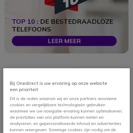
TOP 10 :
DE BESTE
DRAADLOZE
TELEFOONS
LEER MEER
14 producten
Bij Onedirect is uw ervaring op onze website
een prioriteit
Icon
Topverkoper
Dit is de reden waarom wij en onze partners anonieme
cookies en vergelijkbare technologieën gebruiken
waarmee we uw navigatie-ervaring kunnen optimaliseren,
de prestaties van ons platform kunnen meten en
analyseren, en gepersonaliseerde inhoud en advertenties
kunnen weergeven. Sommige cookies zijn nodig om de