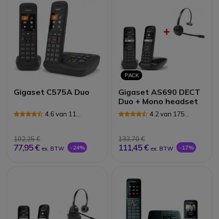
PACK
Gigaset C575A Duo
Gigaset AS690 DECT
Duo + Mono headset
4.6 van 11
4.2 van 175
Reviews
Reviews
102,25 €
133,70 €
77,95 €
111,45 €
-24%
-17%
ex. BTW
ex. BTW