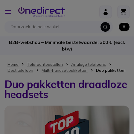
Ga naar de inhoud
Toggle
Nav
B2B-webshop – Minimale bestelwaarde: 300 € (excl.
btw)
Home
Telefoontoestellen
Analoge telefoons
Dect telefoon
Multi-handset pakketten
Duo pakketten
Duo pakketten draadloze
headsets
Top Ten