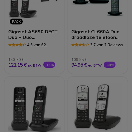
PACK
Gigaset AS690 DECT
Gigaset CL660A Duo
Duo + Duo
draadloze telefoon
Hoofdtelefoon
met
4.3 van 62
3.7 van 7 Reviews
antwoordapparaat
Reviews
143,70 €
109,95 €
121,15 €
94,95 €
-16%
-14%
ex. BTW
ex. BTW