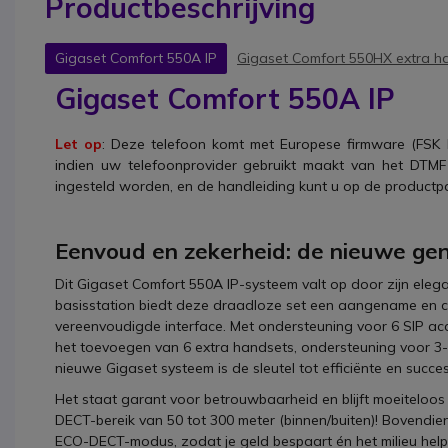
Productbeschrijving
Gigaset Comfort 550A IP
Gigaset Comfort 550HX extra h
Gigaset
Comfort 550A IP
Let op
: Deze telefoon komt met Europese firmware (FSK 
indien uw telefoonprovider gebruikt maakt van het DTMF 
ingesteld worden, en de handleiding kunt u op de productp
Eenvoud en zekerheid: de nieuwe gen
Dit Gigaset Comfort 550A IP-systeem valt op door zijn elega
basisstation biedt deze draadloze set een aangename en c
vereenvoudigde interface. Met ondersteuning voor 6 SIP acc
het toevoegen van 6 extra handsets, ondersteuning voor 3-we
nieuwe Gigaset systeem is de sleutel tot efficiënte en succe
Het staat garant voor betrouwbaarheid en blijft moeiteloos b
DECT-bereik van 50 tot 300 meter (binnen/buiten)! Bovendien
ECO-DECT-modus, zodat je geld bespaart én het milieu hel