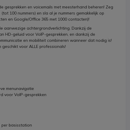
nde gesprekken en voicemails met meesterhand beheren! Zeg
tot 100 nummers) en sla al je nummers gemakkelijk op
ten en Google/Office 365 met 1000 contacten)!
 de aanwezige achtergrondverlichting. Dankzij de
van HD-geluid voor VoIP-gesprekken, en dankzij de
mmunicatie en mobiliteit combineren wanneer dat nodig is!
n geschikt voor ALLE professionals!
eve menunavigatie
erd voor VoIP-gesprekken
 per basisstation