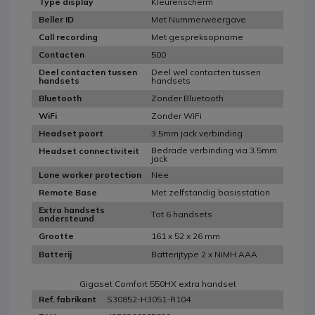
Kleurenscherm
Type display
Met Nummerweergave
Beller ID
Met gespreksopname
Call recording
500
Contacten
Deel wel contacten tussen
Deel contacten tussen
handsets
handsets
Zonder Bluetooth
Bluetooth
Zonder WiFi
WiFi
3,5mm jack verbinding
Headset poort
Bedrade verbinding via 3.5mm
Headset connectiviteit
jack
Nee
Lone worker protection
Met zelfstandig basisstation
Remote Base
Extra handsets
Tot 6 handsets
ondersteund
161 x 52 x 26 mm
Grootte
Batterijtype 2 x NiMH AAA
Batterij
Gigaset Comfort 550HX extra handset
S30852-H3051-R104
Ref. fabrikant