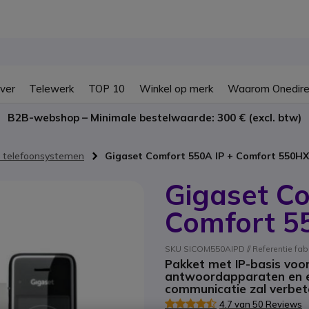
ver
Telewerk
TOP 10
Winkel op merk
Waarom Onedire
B2B-webshop – Minimale bestelwaarde: 300 € (excl. btw)
 telefoonsystemen
Gigaset Comfort 550A IP + Comfort 550HX
Gigaset Co
Comfort 5
SKU SICOM550AIPD // Referentie fa
Pakket met IP-basis voo
antwoordapparaten en e
communicatie zal verbet
4.7 van 50 Reviews