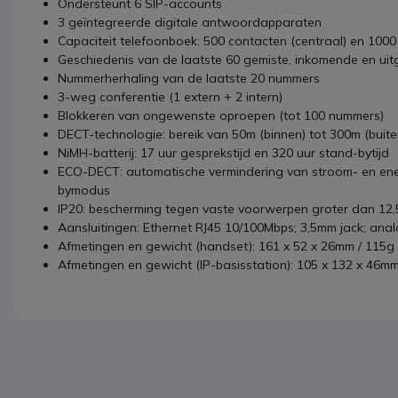
Ondersteunt 6 SIP-accounts
3 geïntegreerde digitale antwoordapparaten
Capaciteit telefoonboek: 500 contacten (centraal) en 1000
Geschiedenis van de laatste 60 gemiste, inkomende en u
Nummerherhaling van de laatste 20 nummers
3-weg conferentie (1 extern + 2 intern)
Blokkeren van ongewenste oproepen (tot 100 nummers)
DECT-technologie: bereik van 50m (binnen) tot 300m (buite
NiMH-batterij: 17 uur gesprekstijd en 320 uur stand-bytijd
ECO-DECT: automatische vermindering van stroom- en energ
bymodus
IP20: bescherming tegen vaste voorwerpen groter dan 12
Aansluitingen: Ethernet RJ45 10/100Mbps; 3,5mm jack; anal
Afmetingen en gewicht (handset): 161 x 52 x 26mm / 115g
Afmetingen en gewicht (IP-basisstation): 105 x 132 x 46mm