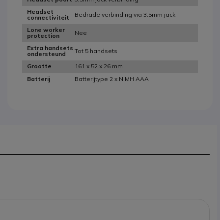
Headset
Bedrade verbinding via 3.5mm jack
connectiviteit
Lone worker
Nee
protection
Extra handsets
Tot 5 handsets
ondersteund
161 x 52 x 26 mm
Grootte
Batterijtype 2 x NiMH AAA
Batterij