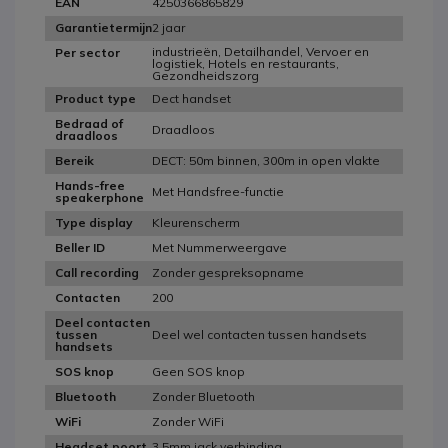
4250366865829
EAN
2 jaar
Garantietermijn
industrieën, Detailhandel, Vervoer en
Per sector
logistiek, Hotels en restaurants,
Gezondheidszorg
Dect handset
Product type
Bedraad of
Draadloos
draadloos
DECT: 50m binnen, 300m in open vlakte
Bereik
Hands-free
Met Handsfree-functie
speakerphone
Kleurenscherm
Type display
Met Nummerweergave
Beller ID
Zonder gespreksopname
Call recording
200
Contacten
Deel contacten
Deel wel contacten tussen handsets
tussen
handsets
Geen SOS knop
SOS knop
Zonder Bluetooth
Bluetooth
Zonder WiFi
WiFi
3,5mm jack verbinding
Headset poort