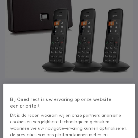
1
2
3
4
5
Gigaset N300A IP + 3
Ga naar het begin van de afbeeldingen-gallerij
Bij Onedirect is uw ervaring op onze website
Gigaset C570HX
een prioriteit
Dit is de reden waarom wij en onze partners anonieme
Handsets
cookies en vergelijkbare technologieën gebruiken
waarmee we uw navigatie-ervaring kunnen optimaliseren,
SKU SIN300AC570X3NL // Referentie fabrikant: S30852-H2234-M101
de prestaties van ons platform kunnen meten en