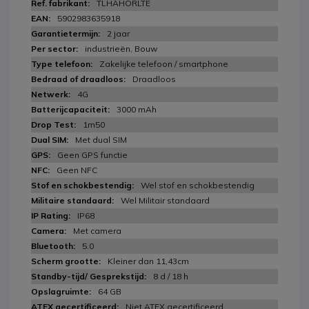
TLHAHORLTE
5902983635918
2 jaar
industrieën, Bouw
Zakelijke telefoon / smartphone
Draadloos
4G
3000 mAh
1m50
Met dual SIM
Geen GPS functie
Geen NFC
Wel stof en schokbestendig
Wel Militair standaard
IP68
Met camera
5.0
Kleiner dan 11,43cm
8 d / 18 h
64 GB
Niet ATEX gecertificeerd