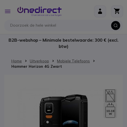
Ga naar de inhoud
Toggle
Nav
B2B-webshop – Minimale bestelwaarde: 300 € (excl.
btw)
Home
Uitverkoop
Mobiele Telefoons
Hammer Horizon 4G Zwart
Ga naar het einde van de afbeeldingen-gallerij
10-18
W