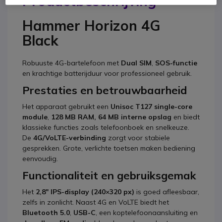
Productbeschrijving
Hammer Horizon 4G
Black
Robuuste 4G-bartelefoon met
Dual SIM
,
SOS-functie
en krachtige batterijduur voor professioneel gebruik.
Prestaties en betrouwbaarheid
Het apparaat gebruikt een
Unisoc T127 single-core
module
,
128 MB RAM, 64 MB interne opslag
en biedt
klassieke functies zoals telefoonboek en snelkeuze.
De
4G/VoLTE-verbinding
zorgt voor stabiele
gesprekken. Grote, verlichte toetsen maken bediening
eenvoudig.
Functionaliteit en gebruiksgemak
Het
2,8″ IPS-display (240×320 px)
is goed afleesbaar,
zelfs in zonlicht. Naast 4G en VoLTE biedt het
Bluetooth 5.0
,
USB-C
, een koptelefoonaansluiting en