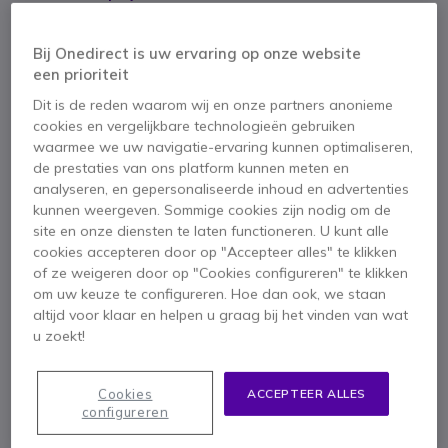
Dual-SIM (2× Nano) met aparte microSD-sleuf
4G LTE + VoLTE voor glasheldere gesprekken
Bij Onedirect is uw ervaring op onze website
Bluetooth 5.0 & 3,5 mm jack + draadloze FM-radio
een prioriteit
SOS-noodknop & LED-meldingslampjes
Toon meer
3.000 mAh batterij, verwisselbaar, standby tot 8 dagen
Dit is de reden waarom wij en onze partners anonieme
Groot toetsenbord met achtergrondverlichting (geschikt voor
cookies en vergelijkbare technologieën gebruiken
Meegeleverd in de doos
handschoenen)
waarmee we uw navigatie-ervaring kunnen optimaliseren,
IP68 & MIL-STD-810H bescherming, valbestendig tot 1,5
de prestaties van ons platform kunnen meten en
Hammer Horizon 4G Black (TLHAHORLTE)
m
analyseren, en gepersonaliseerde inhoud en advertenties
USB-A naar USB-C oplaadkabel
kunnen weergeven. Sommige cookies zijn nodig om de
site en onze diensten te laten functioneren. U kunt alle
Vervangbare 3.000 mAh batterij
cookies accepteren door op "Accepteer alles" te klikken
Snelstartgids (meertalig)
of ze weigeren door op "Cookies configureren" te klikken
om uw keuze te configureren. Hoe dan ook, we staan
altijd voor klaar en helpen u graag bij het vinden van wat
u zoekt!
Cookies
ACCEPTEER ALLES
configureren