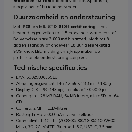
draadloze FM-radio
. Ideaal voor bouwplaatsen,
magazijnen of buitenomgevingen.
Duurzaamheid en ondersteuning
Met
IP68- en MIL-STD-810H-certificering
is het
bestand tegen vallen tot 1,5 m, evenals water en stof.
De
verwisselbare 3.000 mAh batterij
biedt tot
8
dagen standby
of ongeveer
18 uur gesprekstijd
.
SOS-knop, LED-melding en zijknop maken de
professionele ondersteuning compleet.
Technische specificaties:
EAN: 5902983635918
Afmetingen/gewicht: 146,2 × 65 × 18,3 mm / 190 g
Display: 2,8″ IPS (143 ppi), resolutie 240×320 px
Geheugen: 128 MB RAM, 64 MB intern, microSD tot 64
GB
Camera: 2 MP + LED-flitser
Batterij: Li-Po, 3.000 mAh, verwisselbaar
Connectiviteit: 4G LTE (700/800/900/1800/2100/2600
MHz), 3G, 2G, VoLTE, Bluetooth 5.0, USB-C, 3,5 mm