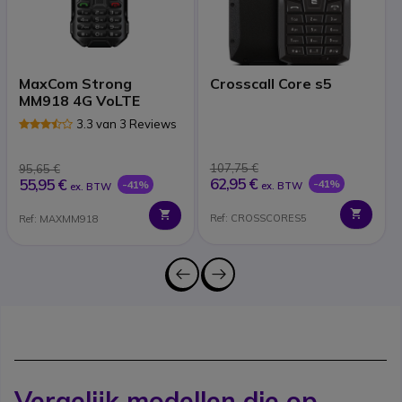
MaxCom Strong
Crosscall Core s5
MM918 4G VoLTE
3.3 van 3 Reviews
107,75 €
95,65 €
62,95 €
55,95 €
-41%
-41%
ex. BTW
ex. BTW
Ref: CROSSCORES5
Ref: MAXMM918
Vergelijk modellen die op