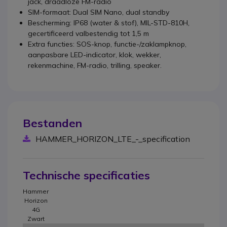
jack, draadloze FM-radio
SIM-formaat: Dual SIM Nano, dual standby
Bescherming: IP68 (water & stof), MIL-STD-810H,
gecertificeerd valbestendig tot 1,5 m
Extra functies: SOS-knop, functie-/zaklampknop,
aanpasbare LED-indicator, klok, wekker,
rekenmachine, FM-radio, trilling, speaker.
Bestanden
HAMMER_HORIZON_LTE_-_specification
Technische specificaties
Hammer
Horizon
4G
Zwart