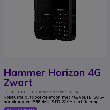
1
2
3
4
5
6
Hammer Horizon 4G
Ga naar het begin van de afbeeldingen-gallerij
Zwart
SKU MYPTLHAHORLTE // Referentie fabrikant: TLHAHORLTE
Robuuste outdoor-telefoon met 4G/VoLTE, SOS-
noodknop en IP68-/MIL-STD-810H-certificering.
BESPAAR 20,00 €