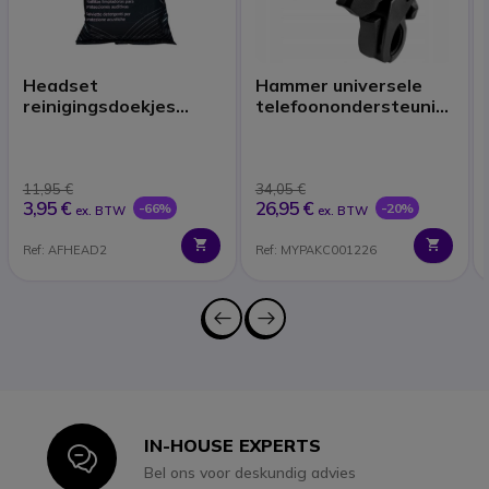
Headset
Hammer universele
reinigingsdoekjes
telefoonondersteunin
(x40)
g
11,95 €
34,05 €
3,95 €
26,95 €
-66%
-20%
ex. BTW
ex. BTW
Ref: AFHEAD2
Ref: MYPAKC001226
IN-HOUSE EXPERTS
Icon
Bel ons voor deskundig advies