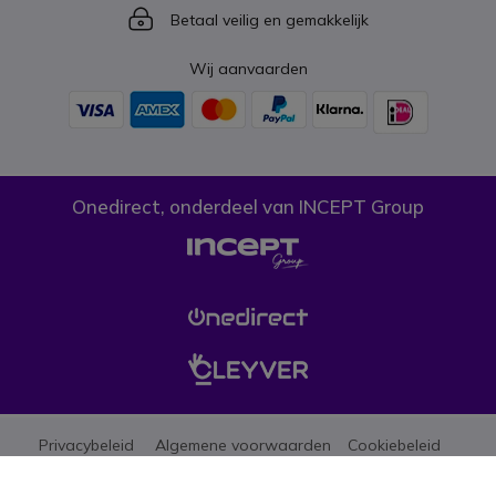
Icon
Betaal veilig en gemakkelijk
Wij aanvaarden
Onedirect, onderdeel van INCEPT Group
Privacybeleid
Algemene voorwaarden
Cookiebeleid