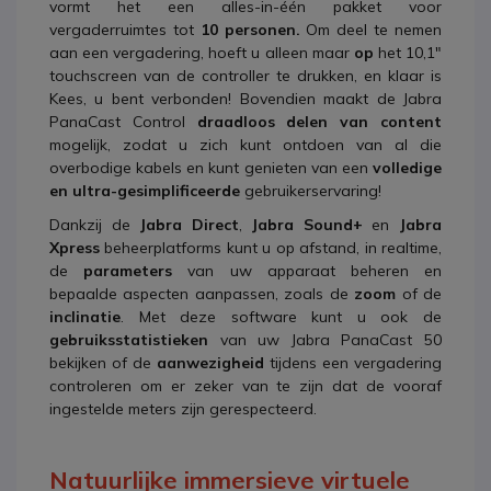
vormt het een alles-in-één pakket voor
vergaderruimtes tot
10 personen.
Om deel te nemen
aan een vergadering, hoeft u alleen maar
op
het 10,1"
touchscreen van de controller te drukken, en klaar is
Kees, u bent verbonden! Bovendien maakt de Jabra
PanaCast Control
draadloos delen van content
mogelijk, zodat u zich kunt ontdoen van al die
overbodige kabels en kunt genieten van een
volledige
en ultra-gesimplificeerde
gebruikerservaring!
Dankzij de
Jabra Direct
,
Jabra Sound+
en
Jabra
Xpress
beheerplatforms kunt u op afstand, in realtime,
de
parameters
van uw apparaat beheren en
bepaalde aspecten aanpassen, zoals de
zoom
of de
inclinatie
. Met deze software kunt u ook de
gebruiksstatistieken
van uw Jabra PanaCast 50
bekijken of de
aanwezigheid
tijdens een vergadering
controleren om er zeker van te zijn dat de vooraf
ingestelde meters zijn gerespecteerd.
Natuurlijke immersieve virtuele