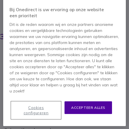
Alles-in-één ruimtesysteem met PanaCast 50
videoconferentiebalk en geavanceerde Android
Bij Onedirect is uw ervaring op onze website
processor voor samenwerking zonder computer.
een prioriteit
BESPAAR 609,00 €
Dit is de reden waarom wij en onze partners anonieme
cookies en vergelijkbare technologieën gebruiken
4.014,95 €
3.405,95 €
waarmee we uw navigatie-ervaring kunnen optimaliseren,
ex. BTW
-
4.121,20 €
incl. BTW
de prestaties van ons platform kunnen meten en
Aantal
analyseren, en gepersonaliseerde inhoud en advertenties
IN WINKELWAGEN
kunnen weergeven. Sommige cookies zijn nodig om de
site en onze diensten te laten functioneren. U kunt alle
cookies accepteren door op "Accepteer alles" te klikken
OFFERTE BINNEN 4 UUR
of ze weigeren door op "Cookies configureren" te klikken
om uw keuze te configureren. Hoe dan ook, we staan
Niet op voorraad
altijd voor klaar en helpen u graag bij het vinden van wat
u zoekt!
2 jaar
Fabrieksgarantie
Cookies
ACCEPTEER ALLES
configureren