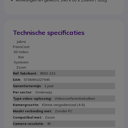
Afmetingen en gewicht: 248 x 85 x 156mm / 952g
Technische specificaties
Jabra
PanaCast
50 Video
Bar
Systeem
Zoom
8502-231
5706991027945
2 jaar
Onderwijs
Videoconferentiebalken
Kleine vergaderzaal (4-6)
Zonder PC
Zoom
4K