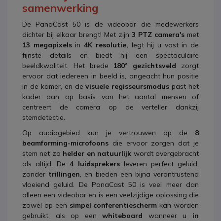
samenwerking
De PanaCast 50 is de videobar die medewerkers
dichter bij elkaar brengt! Met zijn
3 PTZ camera's
met
13 megapixels
in
4K resolutie,
legt hij u vast in de
fijnste details en biedt hij een spectaculaire
beeldkwaliteit. Het brede
180° gezichtsveld
zorgt
ervoor dat iedereen in beeld is, ongeacht hun positie
in de kamer, en de
visuele regisseursmodus
past het
kader aan op basis van het aantal mensen of
centreert de camera op de verteller dankzij
stemdetectie.
Op audiogebied kun je vertrouwen op de
8
beamforming-microfoons
die ervoor zorgen dat je
stem net zo
helder en natuurlijk
wordt overgebracht
als altijd.
De
4 luidsprekers
leveren perfect geluid,
zonder
trillingen
, en bieden een bijna verontrustend
vloeiend geluid. De PanaCast 50 is veel meer dan
alleen een videobar en is een veelzijdige oplossing die
zowel op een
simpel conferentiescherm
kan worden
gebruikt, als op een
whiteboard
wanneer u
in