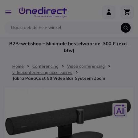
Ga naar de inhoud
Toggle
Nav
B2B-webshop – Minimale bestelwaarde: 300 € (excl.
btw)
Home
Conferencing
Video conferencing
videoconferencing accessoires
Jabra PanaCast 50 Video Bar Systeem Zoom
Ga naar het einde van de afbeeldingen-gallerij