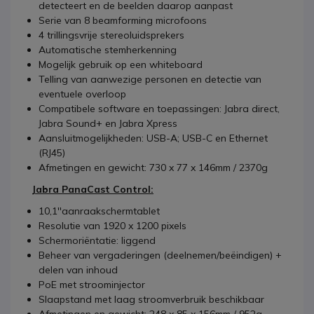
detecteert en de beelden daarop aanpast
Serie van 8 beamforming microfoons
4 trillingsvrije stereoluidsprekers
Automatische stemherkenning
Mogelijk gebruik op een whiteboard
Telling van aanwezige personen en detectie van
eventuele overloop
Compatibele software en toepassingen: Jabra direct,
Jabra Sound+ en Jabra Xpress
Aansluitmogelijkheden: USB-A; USB-C en Ethernet
(RJ45)
Afmetingen en gewicht: 730 x 77 x 146mm / 2370g
Jabra PanaCast Control:
10,1''aanraakschermtablet
Resolutie van 1920 x 1200 pixels
Schermoriëntatie: liggend
Beheer van vergaderingen (deelnemen/beëindigen) +
delen van inhoud
PoE met stroominjector
Slaapstand met laag stroomverbruik beschikbaar