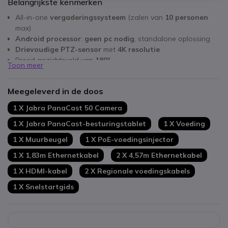
Belangrijkste kenmerken
All-in-one
vergaderingssysteem
(zalen van
10 personen
max)
Android processor
:
geen pc nodig
, standalone oplossing
Drievoudige PTZ-sensor
met
4K resolutie
Breed gezichtsveld van
180°
Toon meer
8 microfoons
beamforming
+
4 luidsprekers
Trillingsonderdrukking
Meegeleverd in de doos
Kan worden gebruikt op
whiteboard
Touch tablet
10.1''
: beheer van vergaderingen + delen van
1 X Jabra PanaCast 50 Camera
inhoud
1 X Jabra PanaCast-besturingstablet
1 X Voeding
Gecertificeerde en speciale Zoom kamers
Voorzetstuk afzonderlijk verkrijgbaar
1 X Muurbeugel
1 X PoE-voedingsinjector
1 X 1,83m Ethernetkabel
2 X 4,57m Ethernetkabel
1 X HDMI-kabel
2 X Regionale voedingskabels
1 X Snelstartgids