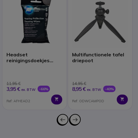
Headset
Multifunctionele tafel
reinigingsdoekjes
driepoot
(x40)
11,95 €
14,95 €
3,95 €
8,95 €
-66%
-40%
ex. BTW
ex. BTW
Ref: AFHEAD2
Ref: ODWCAMPOD