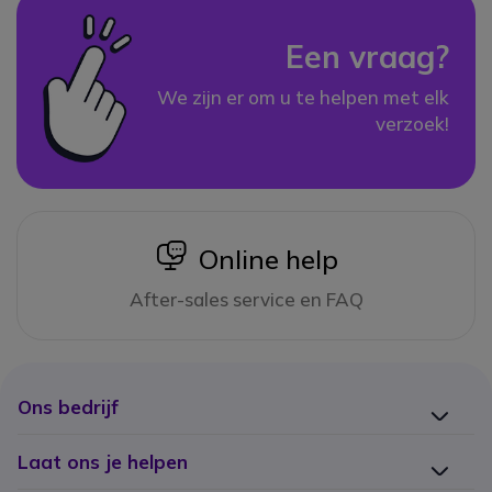
Een vraag?
We zijn er om u te helpen met elk
verzoek!
icon
Online help
After-sales service en FAQ
Ons bedrijf
Laat ons je helpen