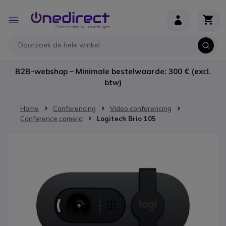
Ga naar de inhoud
Toggle
Nav
B2B-webshop – Minimale bestelwaarde: 300 € (excl.
btw)
Home
Conferencing
Video conferencing
Conference camera
Logitech Brio 105
Ga naar het einde van de afbeeldingen-gallerij