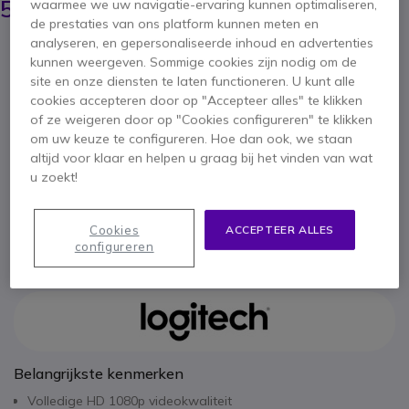
59,95 €
waarmee we uw navigatie-ervaring kunnen optimaliseren,
ex. BTW
-
72,54 €
incl. BTW
de prestaties van ons platform kunnen meten en
analyseren, en gepersonaliseerde inhoud en advertenties
Aantal
IN WINKELWAGEN
kunnen weergeven. Sommige cookies zijn nodig om de
site en onze diensten te laten functioneren. U kunt alle
cookies accepteren door op "Accepteer alles" te klikken
OFFERTE BINNEN 4 UUR
of ze weigeren door op "Cookies configureren" te klikken
om uw keuze te configureren. Hoe dan ook, we staan
Niet op voorraad
altijd voor klaar en helpen u graag bij het vinden van wat
44 producten in platformvoorraad
u zoekt!
Levering:
5-7 dagen
Cookies
ACCEPTEER ALLES
3 jaar
Fabrieksgarantie
configureren
Belangrijkste kenmerken
Volledige HD 1080p videokwaliteit