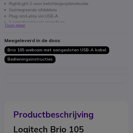
RightLight 2 voor belichtingsoptimalisatie
Geïntegreerde afdeklens
Plug-and-play via USB-A
1 omnidirectionele microfoon
Toon meer
Gecertificeerd voor Google Meet en Chromebook
77% gerecycled materiaal
Meegeleverd in de doos
Brio 105 webcam met aangesloten USB-A kabel
Bedieningsinstructies
Productbeschrijving
Logitech Brio 105