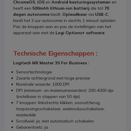
ChromeOS
,
iOS
en
Android besturingssystemen
en
heeft een
500mAh lithium-ion batterij
die tot
70
dagen autonomie
biedt.
Oplaadbaar
via
USB-C
,
biedt het 3 uur autonomie in slechts 1 minuut opladen.
Pas de knoppen aan en pas de instellingen van het
apparaat aan met de
Logi Options+ software
.
Technische Eigenschappen :
Logitech MX Master 3S For Business :
Sensortechnologie
Zwarte achtergrond met hoge precisie
Nominale waarde: 1000 DPI
DPI (minimum- en maximumwaarden): 200-4000 dpi
(instelbaar in stappen van 50 dpi)
7 knoppen: links/rechts klikken, vooruit/terug,
toepassingsschakelaar, wielmodusschakelaar,
middenklik
Scrollwiel: ja, met automatisch schakelen
Gebarentoets: ja