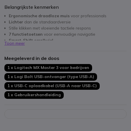
Belangrijkste kenmerken
Ergonomische draadloze muis
voor professionals
Lichter
dan de standaardversie
Stille klikken met vloeiende tactiele respons
7 functietoetsen
voor eenvoudige navigatie
Smart-Shift scrollwiel
Toon meer
500mAh Li-Po batterij
: 70 dagen autonomie
Draadloos bereik: tot
10 meter
Meegeleverd in de doos
Connectiviteit:
Unifying USB dongle
Mogelijkheid om van computer te veranderen via Easy-
1 x Logitech MX Master 3 voor bedrijven
Switch
1 x Logi Bolt USB-ontvanger (type USB-A)
1 x USB-C oplaadkabel (USB-A naar USB-C)
1 x Gebruikershandleiding