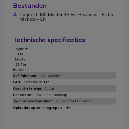
Bestanden
Logitech MX Master 3S For Business - Ficha
técnica - EN
Technische specificaties
Logitech
MX
Master
3S For
Business
910-006582
5099206107885
2 jaar
SSA's en handicap
Muis en toetsenbord
N/A