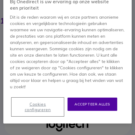
Bij Onedirect is uw ervaring op onze website
BESPAAR 39,00 €
een prioriteit
145,15 €
Dit is de reden waarom wij en onze partners anonieme
105,95 €
ex. BTW
-
128,20 €
incl. BTW
cookies en vergelijkbare technologieën gebruiken
waarmee we uw navigatie-ervaring kunnen optimaliseren,
Aantal
de prestaties van ons platform kunnen meten en
IN WINKELWAGEN
analyseren, en gepersonaliseerde inhoud en advertenties
kunnen weergeven. Sommige cookies zijn nodig om de
OFFERTE BINNEN 4 UUR
site en onze diensten te laten functioneren. U kunt alle
cookies accepteren door op "Accepteer alles" te klikken
of ze weigeren door op "Cookies configureren" te klikken
1 producten
op voorraad
Levering:
24/48 h
om uw keuze te configureren. Hoe dan ook, we staan
29 producten in platformvoorraad
altijd voor klaar en helpen u graag bij het vinden van wat
Levering:
5-7 dagen
u zoekt!
2 jaar
Fabrieksgarantie
Cookies
ACCEPTEER ALLES
configureren