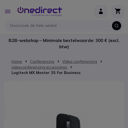
Ga naar de inhoud
Toggle
Nav
B2B-webshop – Minimale bestelwaarde: 300 € (excl.
btw)
Home
Conferencing
Video conferencing
videoconferencing accessoires
Logitech MX Master 3S For Business
Ga naar het einde van de afbeeldingen-gallerij