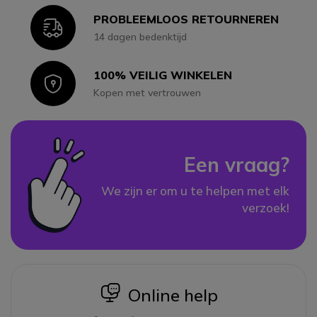
PROBLEEMLOOS RETOURNEREN
Icon
14 dagen bedenktijd
100% VEILIG WINKELEN
Icon
Kopen met vertrouwen
Een vraag?
We zijn er om u te helpen met elk
verzoek!
icon
Online help