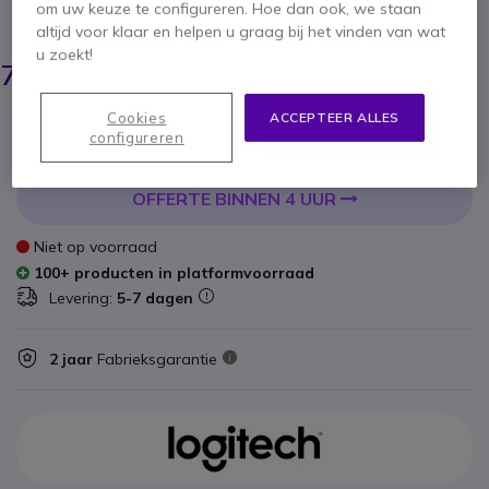
om uw keuze te configureren. Hoe dan ook, we staan
BESPAAR 25,00 €
altijd voor klaar en helpen u graag bij het vinden van wat
103,35 €
u zoekt!
77,95 €
ex. BTW
-
94,32 €
incl. BTW
Aantal
Cookies
ACCEPTEER ALLES
IN WINKELWAGEN
configureren
OFFERTE BINNEN 4 UUR
Niet op voorraad
100+ producten in platformvoorraad
Levering:
5-7 dagen
2 jaar
Fabrieksgarantie