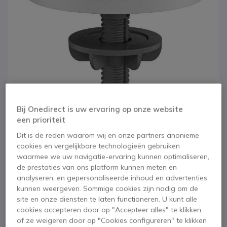
Bij Onedirect is uw ervaring op onze website
een prioriteit
Dit is de reden waarom wij en onze partners anonieme
1
2
3
4
cookies en vergelijkbare technologieën gebruiken
Logitech Rally Mic
Ga naar het begin van de afbeeldingen-gallerij
waarmee we uw navigatie-ervaring kunnen optimaliseren,
de prestaties van ons platform kunnen meten en
Pod Houder - Wit
analyseren, en gepersonaliseerde inhoud en advertenties
kunnen weergeven. Sommige cookies zijn nodig om de
site en onze diensten te laten functioneren. U kunt alle
SKU LORALLYMICMOUNTW // Referentie fabrikant: 952-000020
Microfoonhouder voor duidelijke montage op
cookies accepteren door op "Accepteer alles" te klikken
tafel of plafond
of ze weigeren door op "Cookies configureren" te klikken