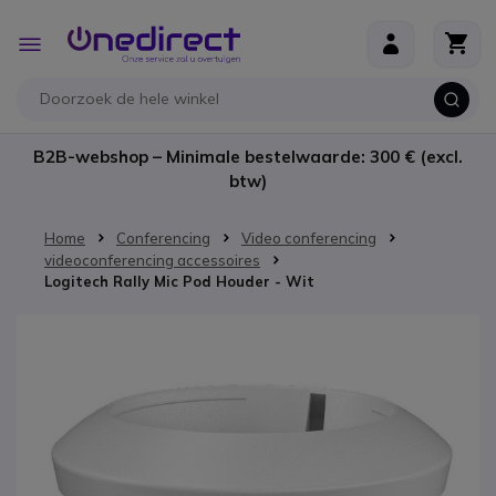
Ga naar de inhoud
Toggle
Nav
B2B-webshop – Minimale bestelwaarde: 300 € (excl.
btw)
Home
Conferencing
Video conferencing
videoconferencing accessoires
Logitech Rally Mic Pod Houder - Wit
Ga naar het einde van de afbeeldingen-gallerij