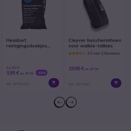
Headset
Cleyver beschermhoes
reinigingsdoekjes
voor walkie-talkies
(x40)
3.5 van 2 Reviews
11,95 €
19,95 €
ex. BTW
3,95 €
-66%
ex. BTW
Ref: AFHEAD2
Ref: ODTWNC