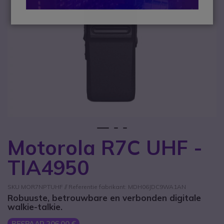
1
2
3
Motorola R7C UHF -
Ga naar het begin van de afbeeldingen-gallerij
TIA4950
SKU MOR7NPTUHF // Referentie fabrikant: MDH06JDC9WA1AN
Robuuste, betrouwbare en verbonden digitale
walkie-talkie.
BESPAAR 206,00 €