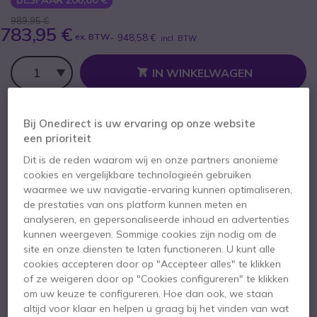
989,95 €
783,95 €
ex. BTW
-
948,58 €
incl. BTW
Aantal
IN WINKELWAGEN
OFFERTE BINNEN 4 UUR
Bij Onedirect is uw ervaring op onze website
een prioriteit
Niet op voorraad
Dit is de reden waarom wij en onze partners anonieme
cookies en vergelijkbare technologieën gebruiken
2 jaar
Fabrieksgarantie
waarmee we uw navigatie-ervaring kunnen optimaliseren,
de prestaties van ons platform kunnen meten en
analyseren, en gepersonaliseerde inhoud en advertenties
kunnen weergeven. Sommige cookies zijn nodig om de
site en onze diensten te laten functioneren. U kunt alle
cookies accepteren door op "Accepteer alles" te klikken
of ze weigeren door op "Cookies configureren" te klikken
Belangrijkste kenmerken
om uw keuze te configureren. Hoe dan ook, we staan
Walkie Talkie TIA4950 met vergunning
altijd voor klaar en helpen u graag bij het vinden van wat