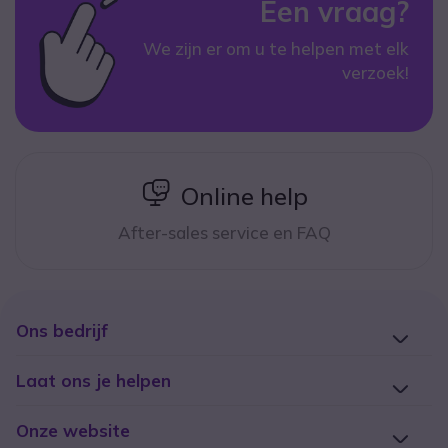
Een vraag?
We zijn er om u te helpen met elk
verzoek!
icon
Online help
After-sales service en FAQ
Ons bedrijf
Laat ons je helpen
Onze website