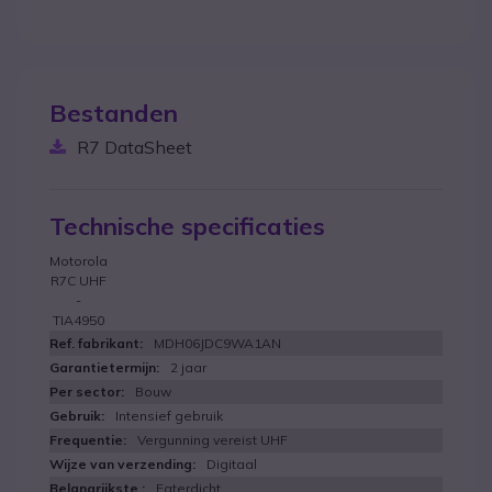
Bestanden
R7 DataSheet
Technische specificaties
Motorola
R7C UHF
-
TIA4950
MDH06JDC9WA1AN
2 jaar
Bouw
Intensief gebruik
Vergunning vereist UHF
Digitaal
Eaterdicht