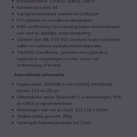
Kanaalafstand: 12.5KHz; 20KHz; 25KHz
Kanaalcapaciteit: 64
4 programmeerbare toetsen beschikbaar
PTI systeem en noodknop inbegrepen
IP68-certificering: bescherming tegen binnendringen
van stof en tijdelijke onderdompeling
Voldoet aan MIL-STD 810: bestand tegen schokken,
vallen en extreme bedrijfsomstandigheden
TIA4950-classificatie: geschikt voor gebruik in
explosieve omgevingen zonder risico van
ontbranding of brand
Aanvullende informatie :
Ingebouwde 3200mAh Li-Ion batterij: bedrijfstijd
tussen 21,5 en 28 uur
Uitbreidbare versie: Bluetooth 5.2-verbindingen; Wifi
en GNSS programmeerbaar
Afmetingen van het product: 132 x 56 x 41mm
Walkie-talkie gewicht: 366g
Verlengde fabrieksgarantie tot 2 jaar