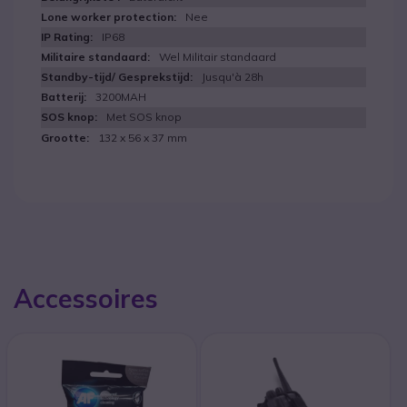
Nee
IP68
Wel Militair standaard
Jusqu'à 28h
3200MAH
Met SOS knop
132 x 56 x 37 mm
Accessoires