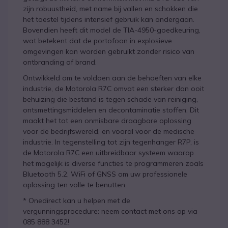
zijn robuustheid, met name bij vallen en schokken die
het toestel tijdens intensief gebruik kan ondergaan.
Bovendien heeft dit model de TIA-4950-goedkeuring,
wat betekent dat de portofoon in explosieve
omgevingen kan worden gebruikt zonder risico van
ontbranding of brand.
Ontwikkeld om te voldoen aan de behoeften van elke
industrie, de Motorola R7C omvat een sterker dan ooit
behuizing die bestand is tegen schade van reiniging,
ontsmettingsmiddelen en decontaminatie stoffen. Dit
maakt het tot een onmisbare draagbare oplossing
voor de bedrijfswereld, en vooral voor de medische
industrie. In tegenstelling tot zijn tegenhanger R7P, is
de Motorola R7C een uitbreidbaar systeem waarop
het mogelijk is diverse functies te programmeren zoals
Bluetooth 5.2, WiFi of GNSS om uw professionele
oplossing ten volle te benutten.
* Onedirect kan u helpen met de
vergunningsprocedure: neem contact met ons op via
085 888 3452!