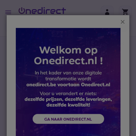
Ga naar de inhoud
Toggle
Nav
Sluit
B2B-webshop – Minimale bestelwaarde: 300 € (excl.
btw)
Home
Portofoons
Professionele Portofoons
Motorola R7C UHF - TIA4950
Ga naar het einde van de afbeeldingen-gallerij