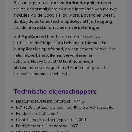
9
. Zo integreren ze
native Android-applicaties
en
zijn ze geoptimaliseerd voor de installatie van nieuwe
modules via de Google Play Store. Bovendien weet u
dankzij
de automatische updates altijd toegang
tot de nieuwste functies en verbeteringen.
Met
AppControl
heeft u de controle over uw
professionele Philips-beeldschermen. Hiermee kun
je
applicaties
op afstand, op een scherm of over het
hele netwerk
installeren
,
verwijderen
en
beheren. Het voordeel? U kunt
de inhoud
afstemmen
op uw gasten of klanten, ongeacht
hoeveel schermen u beheert.
Technische eigenschappen:
Besturingssysteem: Android TV™ 9
50'' (126 cm) LED-paneel met 4K Ultra HD-resolutie
Helderheid: 350 cd/m²
Contrastverhouding (typisch): 1200:1
Bedrijfsmodus: Horizontaal 16/7
Digitale televisie: DVB-T/T2/C