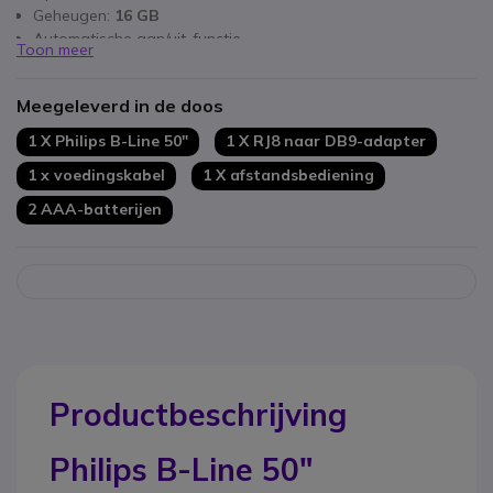
Geheugen:
16 GB
Automatische aan/uit-functie
Toon meer
Verbinding:
Wi-Fi
of
LAN-kabel
Chromecast en Android voor draadloos delen
Meegeleverd in de doos
1 X Philips B-Line 50"
1 X RJ8 naar DB9-adapter
1 x voedingskabel
1 X afstandsbediening
2 AAA-batterijen
Productbeschrijving
Philips B-Line 50"