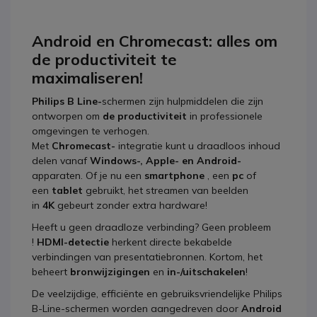
Android en Chromecast: alles om
de productiviteit te
maximaliseren!
Philips B Line-
schermen zijn hulpmiddelen die zijn
ontworpen om
de productiviteit
in professionele
omgevingen te verhogen.
Met
Chromecast-
integratie kunt u draadloos inhoud
delen vanaf
Windows-, Apple- en Android-
apparaten. Of je nu een
smartphone
, een
pc
of
een
tablet
gebruikt, het streamen van beelden
in
4K
gebeurt zonder extra hardware!
Heeft u geen draadloze verbinding? Geen probleem
!
HDMI-detectie
herkent directe bekabelde
verbindingen van presentatiebronnen. Kortom, het
beheert
bronwijzigingen
en
in-/uitschakelen
!
De veelzijdige, efficiënte en gebruiksvriendelijke Philips
B-Line-schermen worden aangedreven door
Android