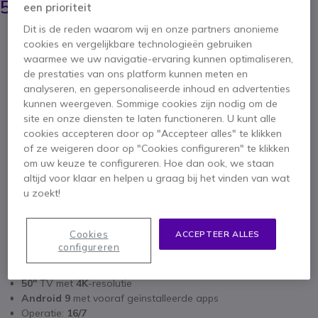
549,95 €
een prioriteit
ex. BTW
-
665,44 €
incl. BTW
Dit is de reden waarom wij en onze partners anonieme
Aantal
cookies en vergelijkbare technologieën gebruiken
IN WINKELWAGEN
waarmee we uw navigatie-ervaring kunnen optimaliseren,
de prestaties van ons platform kunnen meten en
OFFERTE BINNEN 4 UUR
analyseren, en gepersonaliseerde inhoud en advertenties
kunnen weergeven. Sommige cookies zijn nodig om de
site en onze diensten te laten functioneren. U kunt alle
Niet op voorraad
cookies accepteren door op "Accepteer alles" te klikken
18 producten in platformvoorraad
of ze weigeren door op "Cookies configureren" te klikken
Levering:
5-7 dagen
om uw keuze te configureren. Hoe dan ook, we staan
altijd voor klaar en helpen u graag bij het vinden van wat
u zoekt!
Cookies
ACCEPTEER ALLES
configureren
Belangrijkste kenmerken
50''
TV met
4K
-
resolutie
Android 9
met vooraf geïnstalleerde apps
Operatie:
16/7