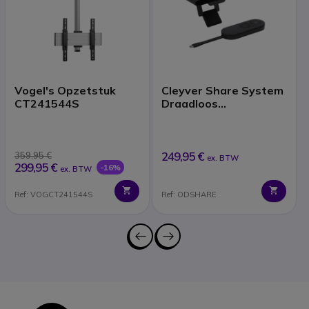
Vogel's Opzetstuk
Cleyver Share System
CT241544S
Draadloos
Presentatiesysteem
249,95 €
359,95 €
ex. BTW
299,95 €
-16%
ex. BTW
Ref: VOGCT241544S
Ref: ODSHARE