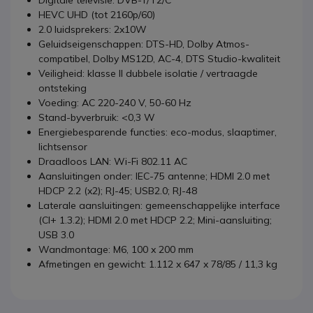
HEVC UHD (tot 2160p/60)
2.0 luidsprekers: 2x10W
Geluidseigenschappen: DTS-HD, Dolby Atmos-
compatibel, Dolby MS12D, AC-4, DTS Studio-kwaliteit
Veiligheid: klasse II dubbele isolatie / vertraagde
ontsteking
Voeding: AC 220-240 V, 50-60 Hz
Stand-byverbruik: <0,3 W
Energiebesparende functies: eco-modus, slaaptimer,
lichtsensor
Draadloos LAN: Wi-Fi 802.11 AC
Aansluitingen onder: IEC-75 antenne; HDMI 2.0 met
HDCP 2.2 (x2); RJ-45; USB2.0; RJ-48
Laterale aansluitingen: gemeenschappelijke interface
(CI+ 1.3.2); HDMI 2.0 met HDCP 2.2; Mini-aansluiting;
USB 3.0
Wandmontage: M6, 100 x 200 mm
Afmetingen en gewicht: 1.112 x 647 x 78/85 / 11,3 kg