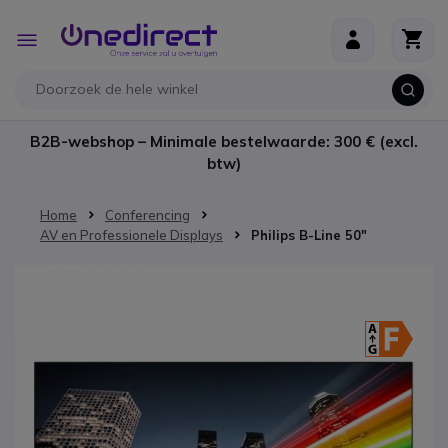
Ga naar de inhoud
Toggle
Nav
B2B-webshop – Minimale bestelwaarde: 300 € (excl.
btw)
Home
Conferencing
AV en Professionele Displays
Philips B-Line 50"
Ga naar het einde van de afbeeldingen-gallerij