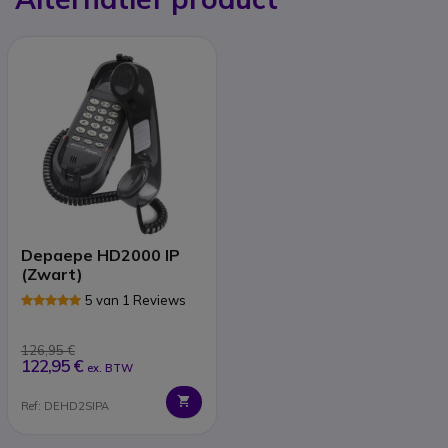
Depaepe HD2000 IP
(Zwart)
5 van 1 Reviews
126,95 €
122,95 €
ex. BTW
Ref: DEHD2SIPA