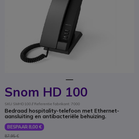
1
Snom HD 100
Ga naar het begin van de afbeeldingen-gallerij
SKU SMHD100 // Referentie fabrikant: 7000
Bedraad hospitality-telefoon met Ethernet-
aansluiting en antibacteriële behuizing.
BESPAAR 8,00 €
87,95 €