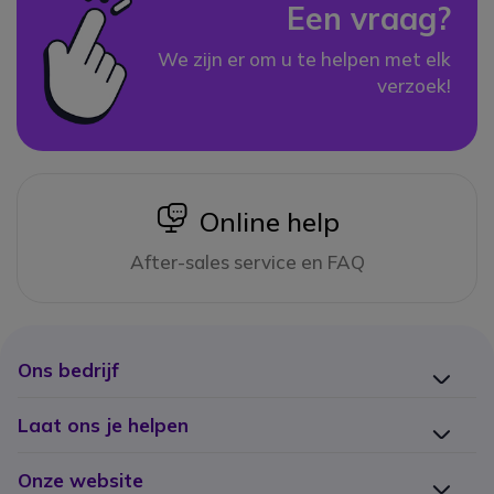
Een vraag?
We zijn er om u te helpen met elk
verzoek!
icon
Online help
After-sales service en FAQ
Ons bedrijf
Laat ons je helpen
Onze website