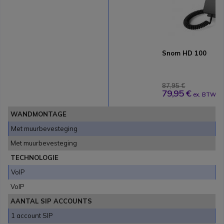
Snom HD 100
87,95 €
79,95 €
ex. BTW
WANDMONTAGE
Met muurbevesteging
Met muurbevesteging
TECHNOLOGIE
VoIP
VoIP
AANTAL SIP ACCOUNTS
1 account SIP