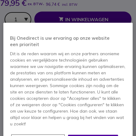
79,95 €
ex. BTW
-
96,74 €
incl. BTW
Aantal
IN WINKELWAGEN
OFFERTE BINNEN 4 UUR
Bij Onedirect is uw ervaring op onze website
een prioriteit
8 producten
op voorraad
Levering:
24/48 h
Dit is de reden waarom wij en onze partners anonieme
cookies en vergelijkbare technologieën gebruiken
waarmee we uw navigatie-ervaring kunnen optimaliseren,
de prestaties van ons platform kunnen meten en
analyseren, en gepersonaliseerde inhoud en advertenties
kunnen weergeven. Sommige cookies zijn nodig om de
site en onze diensten te laten functioneren. U kunt alle
Belangrijkste kenmerken
cookies accepteren door op "Accepteer alles" te klikken
of ze weigeren door op "Cookies configureren" te klikken
Bedrade telefoon (Ideaal voor hotels)
om uw keuze te configureren. Hoe dan ook, we staan
Power over Ethernet (PoE)
altijd voor klaar en helpen u graag bij het vinden van wat
2 LED-indicatoren
u zoekt!
26 toetsen (4 programmeerbare functietoetsen)
Compatibel met hoortoestellen (HAC)