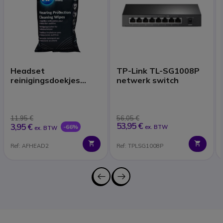
Headset
TP-Link TL-SG1008P
reinigingsdoekjes
netwerk switch
(x40)
11,95 €
56,05 €
53,95 €
3,95 €
-66%
ex. BTW
ex. BTW
Ref: AFHEAD2
Ref: TPLSG1008P