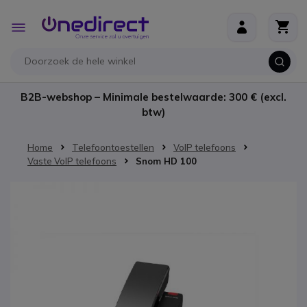
Ga naar de inhoud
Toggle
Nav
B2B-webshop – Minimale bestelwaarde: 300 € (excl.
btw)
Home
Telefoontoestellen
VoIP telefoons
Vaste VoIP telefoons
Snom HD 100
Ga naar het einde van de afbeeldingen-gallerij