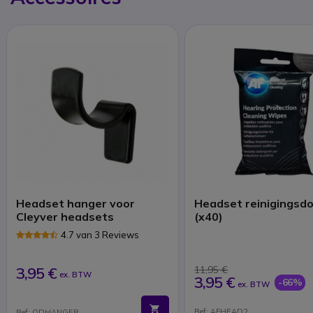
Headset hanger voor
Headset reinigingsd
Cleyver headsets
(x40)
4.7 van 3 Reviews
3,95 €
11,95 €
ex. BTW
3,95 €
-66%
ex. BTW
Ref: AFHEAD2
Ref: ODHANGER