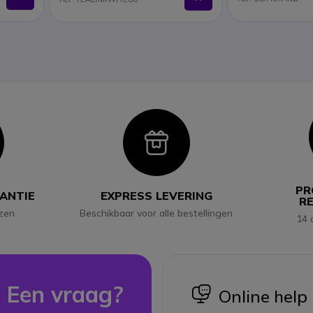
con
Icon
PR
RANTIE
EXPRESS LEVERING
R
jzen
Beschikbaar voor alle bestellingen
14 
Een vraag?
icon
Online help