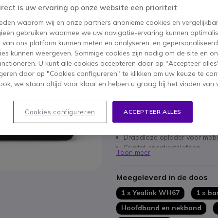
irect is uw ervaring op onze website een prioriteit
Aantal
IN WIN
 reden waarom wij en onze partners anonieme cookies en vergelijkba
ieën gebruiken waarmee we uw navigatie-ervaring kunnen optimalis
Niet op voorraad
s van ons platform kunnen meten en analyseren, en gepersonaliseer
ies kunnen weergeven. Sommige cookies zijn nodig om de site en on
functioneren. U kunt alle cookies accepteren door op "Accepteer alles"
2 jaar
Fabrieksgarantie
geren door op "Cookies configureren" te klikken om uw keuze te con
ok, we staan altijd voor klaar en helpen u graag bij het vinden van 
Belangrijkste kenmerken
Capacitief touchscreen van 4,0
Cookies configureren
ACCEPTEER ALLES
Yealink Acoustic Shield Tech
USB 3.0-hub met 2 poorten
Draadloze oplader voor mobi
Crystal-speakertelefoon
Toon meer
Ondersteunt bezig-lampje
Compatibel met Teams en Sky
Meegeleverd in de doos
1 x Yealink WH67
1 x ba
Hoofdband en nekband