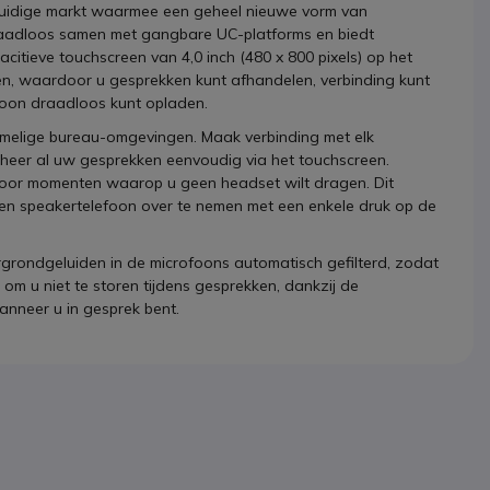
uidige markt waarmee een geheel nieuwe vorm van
naadloos samen met gangbare UC-platforms en biedt
citieve touchscreen van 4,0 inch (480 x 800 pixels) op het
gen, waardoor u gesprekken kunt afhandelen, verbinding kunt
foon draadloos kunt opladen.
melige bureau-omgevingen. Maak verbinding met elk
heer al uw gesprekken eenvoudig via het touchscreen.
voor momenten waarop u geen headset wilt dragen. Dit
 een speakertelefoon over te nemen met een enkele druk op de
grondgeluiden in de microfoons automatisch gefilterd, zodat
m u niet te storen tijdens gesprekken, dankzij de
nneer u in gesprek bent.