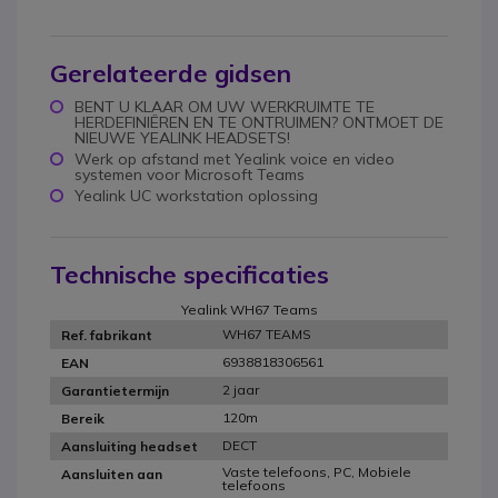
Gerelateerde gidsen
BENT U KLAAR OM UW WERKRUIMTE TE
HERDEFINIËREN EN TE ONTRUIMEN? ONTMOET DE
NIEUWE YEALINK HEADSETS!
Werk op afstand met Yealink voice en video
systemen voor Microsoft Teams
Yealink UC workstation oplossing
Technische specificaties
Yealink WH67 Teams
WH67 TEAMS
Ref. fabrikant
6938818306561
EAN
2 jaar
Garantietermijn
120m
Bereik
DECT
Aansluiting headset
Vaste telefoons, PC, Mobiele
Aansluiten aan
telefoons