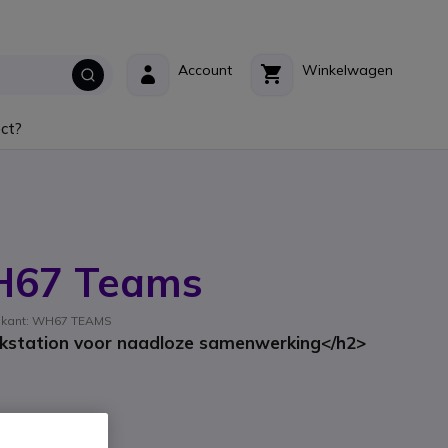
Account
Winkelwagen
ct?
H67 Teams
rikant: WH67 TEAMS
rkstation voor naadloze samenwerking</h2>
incl. BTW