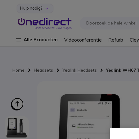
Hulp nodig?
Ga naar de inhoud
Alle Producten
Videoconferentie
Refurb
Cley
Home
Headsets
Yealink Headsets
Yealink WH67 
Ga naar het einde van de afbeeldingen-gallerij