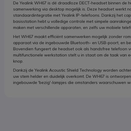
De Yealink WH67 is dé draadloze DECT-headset binnen de h
samenwerking via desktop mogelijk is. Deze headset werkt 
standaardintegratie met Yealink IP-telefoons. Dankzij het capa
basisstation hebt u volledige controle met simpele aanrakin
maken met verschillende apparaten, en zelfs uw mobiele tele
Het WH67 maakt efficiënt samenwerken mogelijk zonder rom
apparaat via de ingebouwde Bluetooth- en USB-poort, en be
Bovendien fungeert de headset ook als handsfree telefoon 
multifunctionele werkstation stelt u in staat om de taak van
knop.
Dankzij de Yealink Acoustic Shield Technology worden achter
uw stem helder en duidelijk overkomt. De WH67 is ontworpen o
ingebouwde 'bezig'-lampjes die omstanders waarschuwen wa