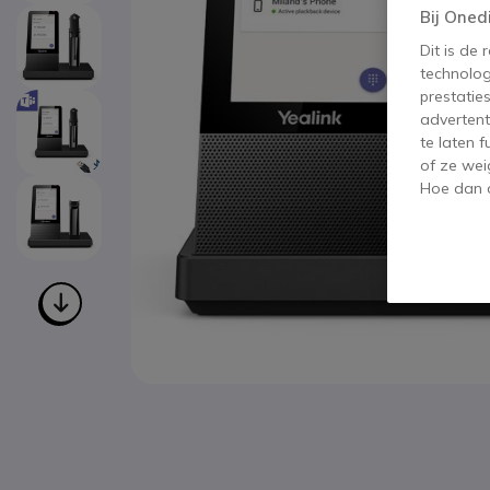
Bij Oned
Dit is de
technolog
prestatie
advertent
te laten 
of ze wei
Hoe dan o
Ga naar het begin van de afbeeldingen-gallerij