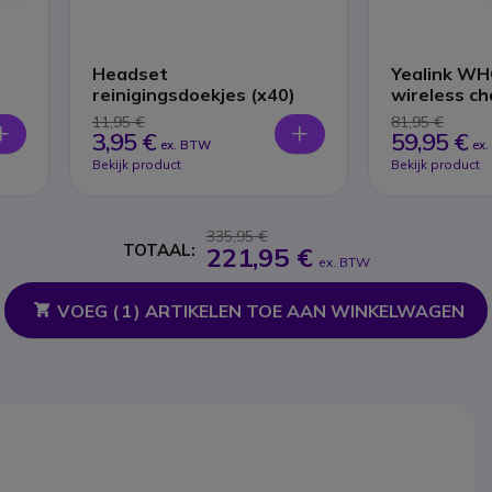
Headset
Yealink WH
reinigingsdoekjes (x40)
wireless ch
11,95 €
81,95 €
3,95 €
59,95 €
ex. BTW
ex
Bekijk product
Bekijk product
335,95 €
TOTAAL:
221,95 €
ex. BTW
VOEG (
1
) ARTIKELEN TOE AAN WINKELWAGEN