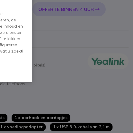
OFFERTE BINNEN 4 UUR
KELWAGEN
re
eren, de
de inhoud en
ze diensten
 te klikken
figureren.
wat u zoekt!
 inch (480 x 800 pixels)
nology
ele telefoons
pe for Business
sis
1 x oorhaak en oordopjes
1 x voedingsadapter
1 x USB 3.0-kabel van 2,1 m