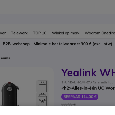
ver
Telewerk
TOP 10
Winkel op merk
Waarom Onedire
B2B-webshop – Minimale bestelwaarde: 300 € (excl. btw)
Teams
Yealink W
SKU YEALINKWH67 // Referentie fab
<h2>Alles-in-één UC Wo
BESPAAR 114,00 €
5-7.5
W
335,95 €
221,95 €
ex. BTW
-
268,56 €