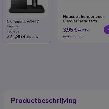
Headset hanger voor
Cleyver headsets
1
x Yealink WH67
Teams
3,95 €
ex. BTW
335,95 €
221,95 €
Bekijk product
ex. BTW
Productbeschrijving