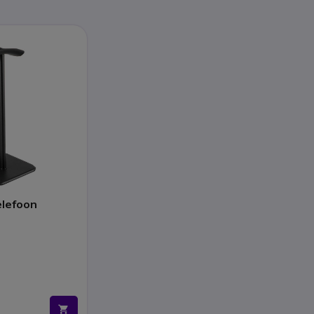
elefoon
W