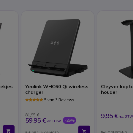
oekjes
Yealink WHC60 Qi wireless
Cleyver kopt
charger
houder
5 van 3 Reviews
9,95 €
81,95 €
ex. BT
59,95 €
-26%
ex. BTW
Ref: ODHSTAND
Ref: YEALINKWHC60