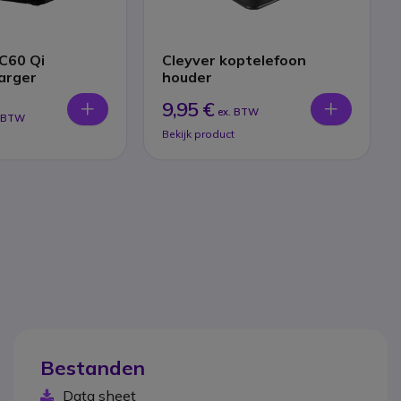
C60 Qi
Cleyver koptelefoon
arger
houder
9,95 €
ex. BTW
. BTW
Bekijk product
Bestanden
Data sheet