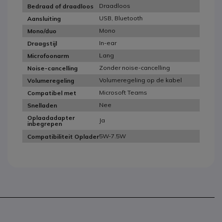
Draadloos
Bedraad of draadloos
USB, Bluetooth
Aansluiting
Mono
Mono/duo
In-ear
Draagstijl
Lang
Microfoonarm
Zonder noise-cancelling
Noise-cancelling
Volumeregeling op de kabel
Volumeregeling
Microsoft Teams
Compatibel met
Nee
Snelladen
Oplaadadapter
Ja
inbegrepen
5W-7.5W
Compatibiliteit Oplader