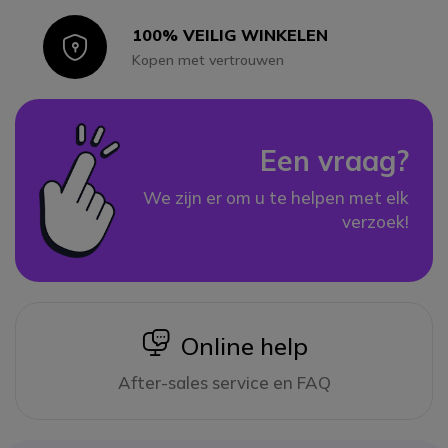
100% VEILIG WINKELEN
Icon
Kopen met vertrouwen
Een vraag?
We zijn er om u te helpen met elk
verzoek!
icon
Online help
After-sales service en FAQ