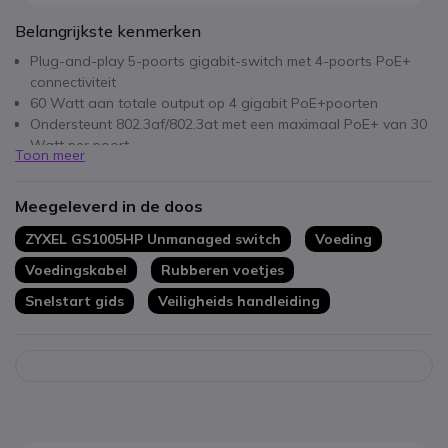
Belangrijkste kenmerken
Plug-and-play 5-poorts gigabit-switch met 4-poorts PoE+
connectiviteit
60 Watt aan totale output op 4 gigabit PoE+poorten
Ondersteunt 802.3af/802.3at met een maximaal PoE+ van 30
Watt per poort
Toon meer
LED-indicator voor max. vermogen
Geavanceerde energiebesparingen en geruisloos ontwerp
Meegeleverd in de doos
zonder ventilator
Robuuste metalen behuizing met de mogelijkheid van
ZYXEL GS1005HP Unmanaged switch
Voeding
wandmontage
Voedingskabel
Rubberen voetjes
Snelstart gids
Veiligheids handleiding