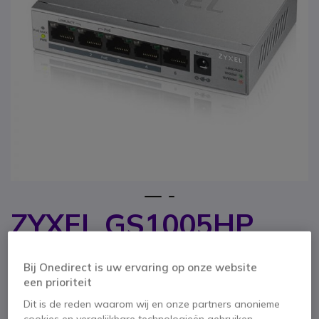
1
2
ZYXEL GS1005HP
Ga naar het begin van de afbeeldingen-gallerij
Unmanaged switch
Bij Onedirect is uw ervaring op onze website
SKU ZYXELGS1005HP // Referentie fabrikant: GS1005HP-EU0101F
een prioriteit
Zyxel 5-poorts gigabit Switch met 4 x PoE+, 60
Dit is de reden waarom wij en onze partners anonieme
Watt PoE budget, levenslange garantie