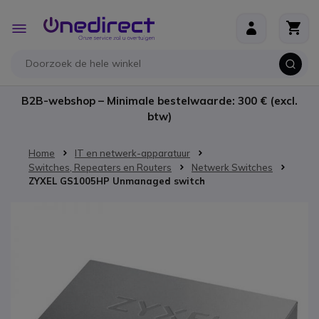
Ga naar de inhoud
Toggle
Nav
B2B-webshop – Minimale bestelwaarde: 300 € (excl.
btw)
Home
IT en netwerk-apparatuur
Switches, Repeaters en Routers
Netwerk Switches
ZYXEL GS1005HP Unmanaged switch
Ga naar het einde van de afbeeldingen-gallerij