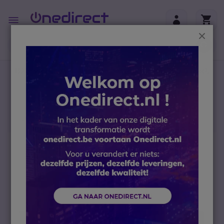
Ga naar de inhoud
Toggle
Nav
Sluit
B2B-webshop – Minimale bestelwaarde: 300 € (excl.
btw)
Home
Conferencing
Video conferencing
Conference camera
ProXtend X701
Ga naar het einde van de afbeeldingen-gallerij