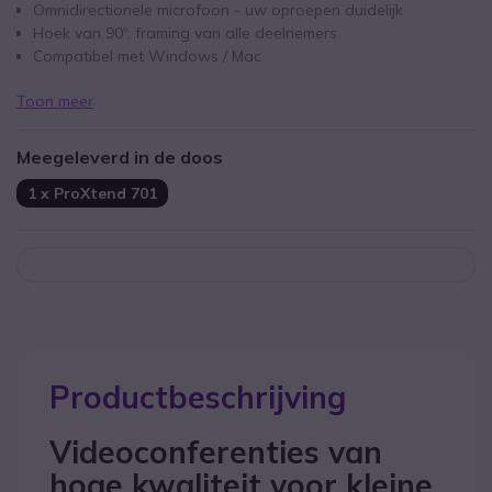
Omnidirectionele microfoon - uw oproepen duidelijk
Hoek van 90º: framing van alle deelnemers
Compatibel met Windows / Mac
Toon meer
Meegeleverd in de doos
1 x ProXtend 701
Productbeschrijving
Videoconferenties van
hoge kwaliteit voor kleine