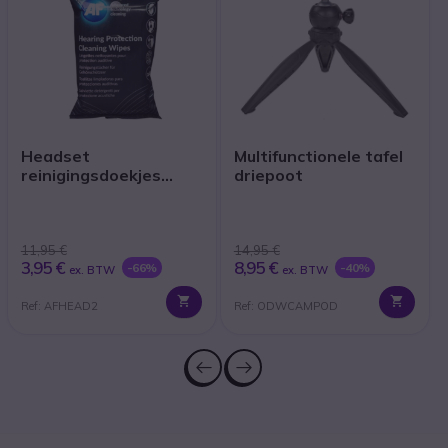
Headset
Multifunctionele tafel
reinigingsdoekjes
driepoot
(x40)
11,95 €
14,95 €
3,95 €
8,95 €
-66%
-40%
ex. BTW
ex. BTW
Ref: AFHEAD2
Ref: ODWCAMPOD