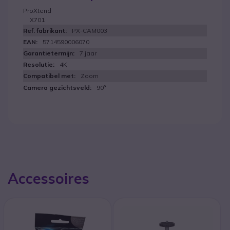
ProXtend
X701
PX-CAM003
5714590006070
7 jaar
4K
Zoom
90°
Accessoires