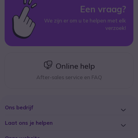
Een vraag?
We zijn er om u te helpen met elk
verzoek!
icon
Online help
After-sales service en FAQ
Ons bedrijf
Laat ons je helpen