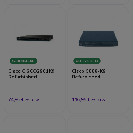
GEREVISEERD
GEREVISEERD
Cisco CISCO2901K9
Cisco C888-K9
Refurbished
Refurbished
74,95 €
116,95 €
ex. BTW
ex. BTW