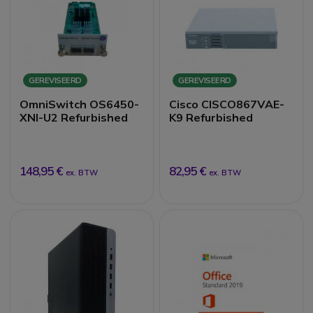
GEREVISEERD
GEREVISEERD
OmniSwitch OS6450-
Cisco CISCO867VAE-
XNI-U2 Refurbished
K9 Refurbished
148,95 €
82,95 €
ex. BTW
ex. BTW