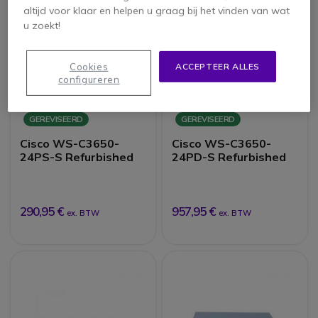
altijd voor klaar en helpen u graag bij het vinden van wat
u zoekt!
Cookies
ACCEPTEER ALLES
configureren
GEREVISEERD
GEREVISEERD
Cisco WS-C3650-
Cisco WS-C3650-
24PS-S Refurbished
24PD-S Refurbished
290,95 €
957,95 €
ex. BTW
ex. BTW