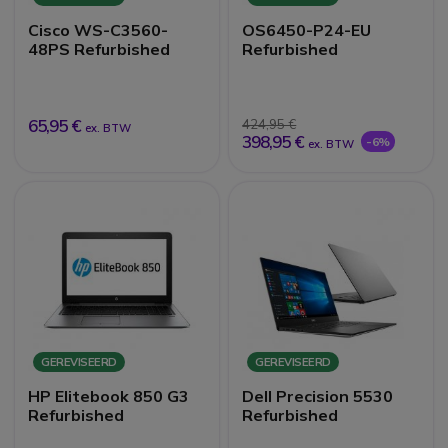
Cisco WS-C3560-
OS6450-P24-EU
48PS Refurbished
Refurbished
65,95 €
424,95 €
ex. BTW
398,95 €
-6%
ex. BTW
GEREVISEERD
GEREVISEERD
HP Elitebook 850 G3
Dell Precision 5530
Refurbished
Refurbished