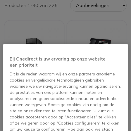
Producten 1-40 van 225
Bij Onedirect is uw ervaring op onze website
een prioriteit
GEREVISEERD
GEREVISEERD
Dit is de reden waarom wij en onze partners anonieme
cookies en vergelijkbare technologieën gebruiken
Dell Precision T3610
Avaya IP-telefoon
waarmee we uw navigatie-ervaring kunnen optimaliseren,
Refurbished
9608 Refurbished
de prestaties van ons platform kunnen meten en
analyseren, en gepersonaliseerde inhoud en advertenties
kunnen weergeven. Sommige cookies zijn nodig om de
279,95 €
site en onze diensten te laten functioneren. U kunt alle
149,95 €
ex. BTW
129,95 €
-13%
cookies accepteren door op "Accepteer alles" te klikken
ex. BTW
of ze weigeren door op "Cookies configureren" te klikken
om uw keuze te configureren. Hoe dan ook, we staan