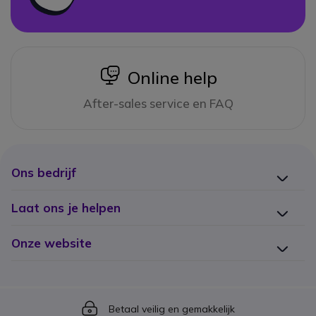
icon
Online help
After-sales service en FAQ
Ons bedrijf
Laat ons je helpen
Onze website
Icon
Betaal veilig en gemakkelijk