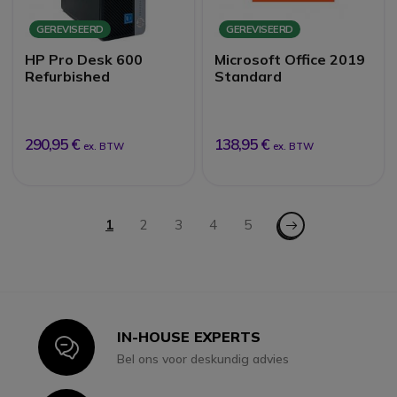
GEREVISEERD
GEREVISEERD
HP Pro Desk 600
Microsoft Office 2019
Refurbished
Standard
290,95 €
138,95 €
ex. BTW
ex. BTW
Pagina
Pagina - Volgende
U lees momenteel pagina
1
Pagina
2
Pagina
3
Pagina
4
Pagina
5
IN-HOUSE EXPERTS
Icon
Bel ons voor deskundig advies