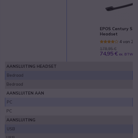
EPOS Century SC 
Headset
4 van 2 
178,95 €
74,95 €
ex. BTW
AANSLUITING HEADSET
Bedraad
Bedraad
AANSLUITEN AAN
PC
PC
AANSLUITING
USB
USB