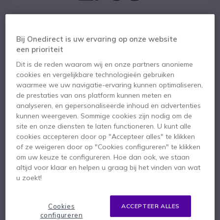
Belangrijkste kenmerken
Compatibel met elke softphone op de markt
Bij Onedirect is uw ervaring op onze website
Geoptimaliseerd voor Skype for Business
een prioriteit
Mono-model
Dit is de reden waarom wij en onze partners anonieme
Noise cancelling microfoon
cookies en vergelijkbare technologieën gebruiken
ActiveGard-Technologie
Toon meer
waarmee we uw navigatie-ervaring kunnen optimaliseren,
de prestaties van ons platform kunnen meten en
Meegeleverd in de doos
analyseren, en gepersonaliseerde inhoud en advertenties
kunnen weergeven. Sommige cookies zijn nodig om de
1x Handleiding
1x Veiligheidsgids
site en onze diensten te laten functioneren. U kunt alle
cookies accepteren door op "Accepteer alles" te klikken
1x Kunstleren oorkussen
1x Kabelclip
of ze weigeren door op "Cookies configureren" te klikken
om uw keuze te configureren. Hoe dan ook, we staan
altijd voor klaar en helpen u graag bij het vinden van wat
u zoekt!
Cookies
ACCEPTEER ALLES
configureren