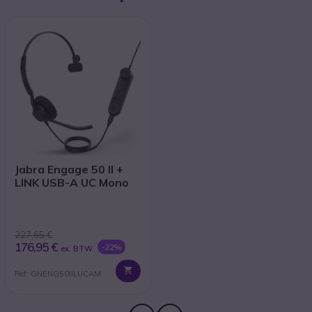
Jabra Engage 50 II +
LINK USB-A UC Mono
227,65 €
176,95 €
-22%
ex. BTW
Ref: GNENG50IILUCAM