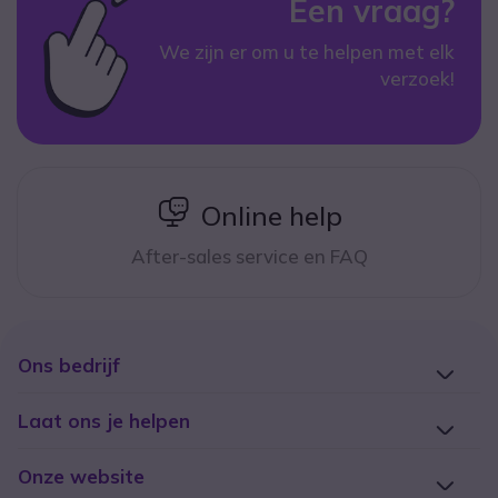
Een vraag?
We zijn er om u te helpen met elk
verzoek!
icon
Online help
After-sales service en FAQ
Ons bedrijf
Laat ons je helpen
Onze website