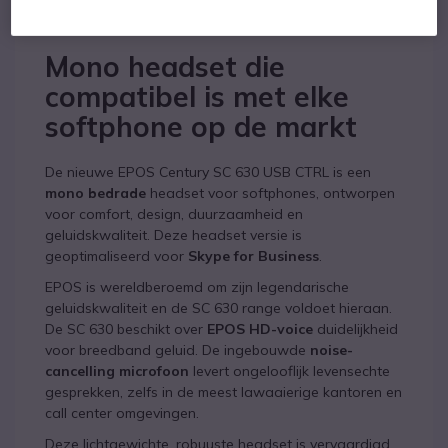
Productbeschrijving
Mono headset die
compatibel is met elke
softphone op de markt
De nieuwe EPOS Century SC 630 USB CTRL is een
mono bedrade
headset voor softphones, ontworpen
voor comfort, design, duurzaamheid en
geluidskwaliteit. Deze headset versie is
geoptimaliseerd voor
Skype for Business
.
EPOS is wereldberoemd om zijn legendarische
geluidskwaliteit en de SC 630 range voldoet hieraan.
De SC 630 beschikt over
EPOS HD-voice
duidelijkheid
voor breedband geluid. De ingebouwde
noise-
cancelling microfoon
levert ongelooflijk levensechte
gesprekken, zelfs in de meest lawaaierige kantoren en
call center omgevingen.
Deze lichtgewichte, robuuste headset is vervaardigd