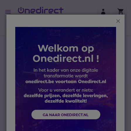
Ga naar de inhoud
Toggle
Nav
Sluit
B2B-webshop – Minimale bestelwaarde: 300 € (excl.
btw)
Home
Headsets
PC headsets
Microsoft Teams headset
EPOS Century SC 630 USB CTRL ML Headset
Ga naar het einde van de afbeeldingen-gallerij