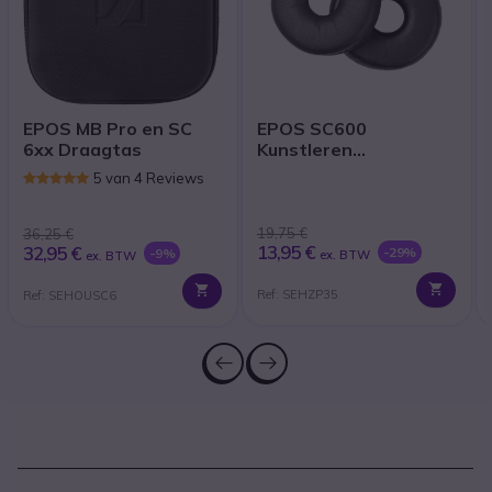
EPOS MB Pro en SC
EPOS SC600
6xx Draagtas
Kunstleren
oorkussens
5 van 4 Reviews
19,75 €
36,25 €
13,95 €
32,95 €
-29%
-9%
ex. BTW
ex. BTW
Ref: SEHZP35
Ref: SEHOUSC6