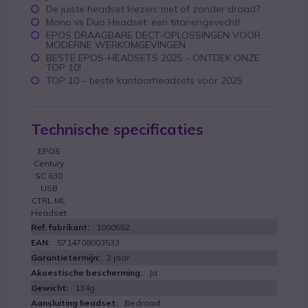
De juiste headset kiezen: met of zonder draad?
Mono vs Duo Headset: een titanengevecht!
EPOS DRAAGBARE DECT-OPLOSSINGEN VOOR
MODERNE WERKOMGEVINGEN
BESTE EPOS-HEADSETS 2025 - ONTDEK ONZE
TOP 10!
TOP 10 – beste kantoorheadsets voor 2025
Technische specificaties
EPOS
Century
SC 630
USB
CTRL ML
Headset
1000552
5714708003533
2 jaar
Ja
134g
Bedraad