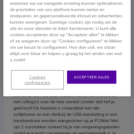
waarmee we uw navigatie-ervaring kunnen optimaliseren,
de prestaties van ons platform kunnen meten en
analyseren, en gepersonaliseerde inhoud en advertenties
kunnen weergeven. Sommige cookies zijn nodig om de
site en onze diensten te laten functioneren. U kunt alle
cookies accepteren door op "Accepteer alles" te klikken
Productbeschrijving
of ze weigeren door op "Cookies configureren" te klikken
om uw keuze te configureren. Hoe dan ook, we staan
EPOS PC8 USB
altijd voor klaar en helpen u graag bij het vinden van wat
u zoekt!
Robuuste, krachtige PC-headset
Cookies
ACCEPTEER ALLES
configureren
voor een geweldige prijs
Met de EPOS PC8 USB headset kun je communiceren
met collega's over de hele wereld zonder dat het je
geld kost! De headset is compatibel met alle
softphones en kan dankzij de USB-aansluiting in een
handomdraai worden aangesloten op je PC/Mac! Met
zijn 2 oorstukken isoleert hij je van omgevingsgeluiden
zodat je je kunt concentreren op wat belangrijk is: je