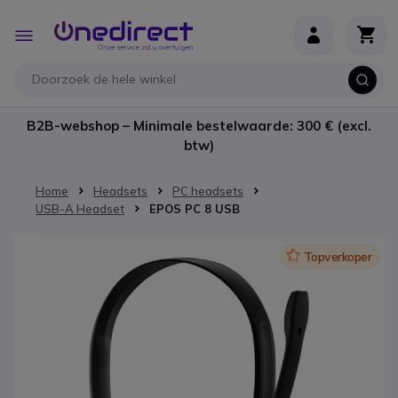
Ga naar de inhoud
Toggle
Nav
B2B-webshop – Minimale bestelwaarde: 300 € (excl.
btw)
Home
Headsets
PC headsets
USB-A Headset
EPOS PC 8 USB
Ga naar het einde van de afbeeldingen-gallerij
Icon
Topverkoper