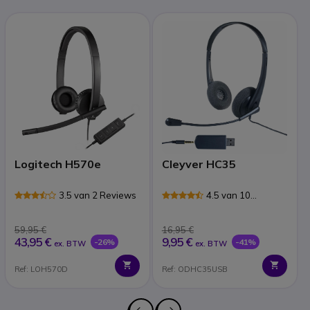
Logitech H570e
Cleyver HC35
3.5 van 2 Reviews
4.5 van 10
Reviews
59,95 €
16,95 €
43,95 €
9,95 €
-26%
-41%
ex. BTW
ex. BTW
Ref: LOH570D
Ref: ODHC35USB