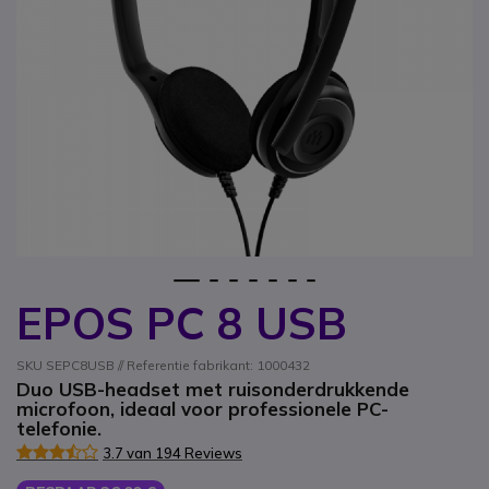
1
2
3
4
5
6
7
EPOS PC 8 USB
Ga naar het begin van de afbeeldingen-gallerij
SKU SEPC8USB // Referentie fabrikant: 1000432
Duo USB-headset met ruisonderdrukkende
microfoon, ideaal voor professionele PC-
telefonie.
3.7 van 194 Reviews