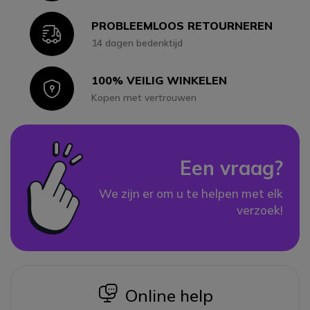
PROBLEEMLOOS RETOURNEREN
Icon
14 dagen bedenktijd
100% VEILIG WINKELEN
Icon
Kopen met vertrouwen
Een vraag?
We zijn er om u te helpen met elk
verzoek!
icon
Online help