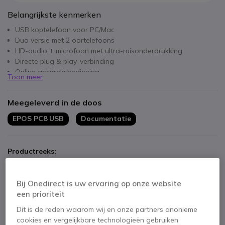
Belangrijkste kenmerken
USB koptelefoon voor PC/Mac
Duo versie met 2 oortelefoons
HD-audio + microfoon met ultra-ruisonderdrukking
Directe plug & play-verbinding
Online gespreksbediening
Toon meer
Kabellengte: 2m
Compatibel met alle softphones
Meegeleverd in de doos
EPOS PC8 USB
Documentatie
Productreeks:
EPOS PC 7 USB
Bij Onedirect is uw ervaring op onze website
27,45 €
een prioriteit
18,95 €
ex. BTW
Dit is de reden waarom wij en onze partners anonieme
cookies en vergelijkbare technologieën gebruiken