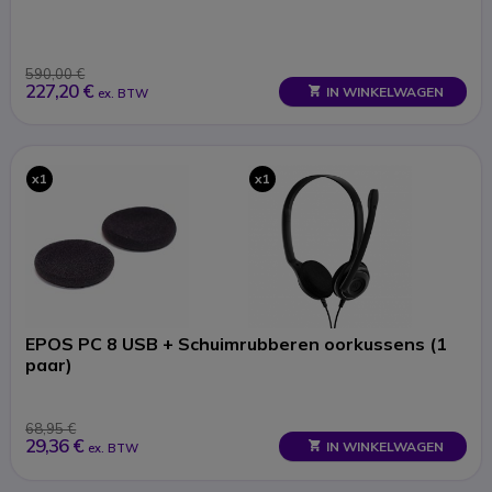
590,00 €
227,20 €
IN WINKELWAGEN
ex. BTW
x1
x1
EPOS PC 8 USB + Schuimrubberen oorkussens (1
paar)
68,95 €
29,36 €
IN WINKELWAGEN
ex. BTW