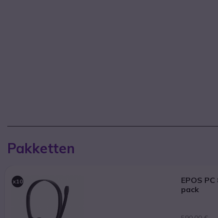
Pakketten
EPOS PC 
x10
pack
590,00 €