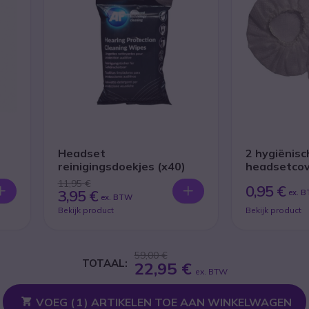
Headset
2 hygiënis
reinigingsdoekjes (x40)
headsetcov
11,95 €
0,95 €
3,95 €
ex. 
ex. BTW
Bekijk product
Bekijk product
59,00 €
TOTAAL:
22,95 €
ex. BTW
VOEG (
1
) ARTIKELEN TOE AAN WINKELWAGEN