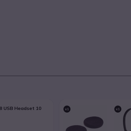
8 USB Headset 10
x1
x1