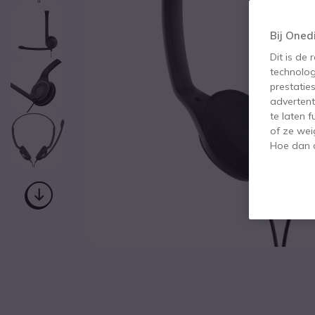
Bij Oned
Dit is de
technolog
prestatie
advertent
te laten 
of ze wei
Hoe dan o
Ga naar het begin van de afbeeldingen-gallerij