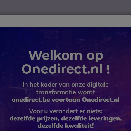
ver
Telewerk
TOP 10
Winkel op merk
Waarom Onedire
B2B-webshop – Minimale bestelwaarde: 300 € (excl. btw)
EPOS PC 8 USB
EPOS PC 
Icon
Topverkoper
SKU SEPC8USB // Referentie fabrika
Duo USB-headset met rui
professionele PC-telefoni
3.7 van 194 Reviews
BESPAAR 36,00 €