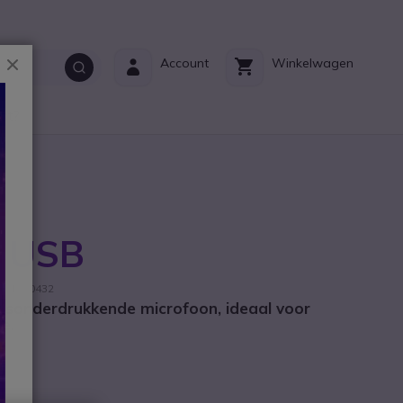
Sluiten
Account
Winkelwagen
ct?
8 USB
nt: 1000432
sonderdrukkende microfoon, ideaal voor
e.