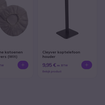
che katoenen
Cleyver koptelefoon
ers (Wit)
houder
9,95 €
BTW
ex. BTW
Bekijk product