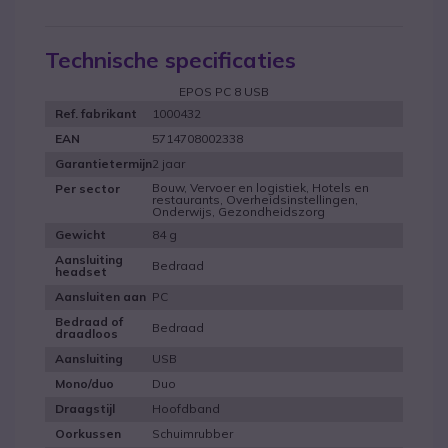
Technische specificaties
EPOS PC 8 USB
1000432
Ref. fabrikant
5714708002338
EAN
2 jaar
Garantietermijn
Bouw, Vervoer en logistiek, Hotels en
Per sector
restaurants, Overheidsinstellingen,
Onderwijs, Gezondheidszorg
84 g
Gewicht
Aansluiting
Bedraad
headset
PC
Aansluiten aan
Bedraad of
Bedraad
draadloos
USB
Aansluiting
Duo
Mono/duo
Hoofdband
Draagstijl
Schuimrubber
Oorkussen