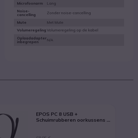
Lang
Microfoonarm
Noise-
Zonder noise-cancelling
cancelling
Met Mute
Mute
Volumeregeling op de kabel
Volumeregeling
Oplaadadapter
N/A
inbegrepen
EPOS PC 8 USB +
Schuimrubberen oorkussens (1
paar)
68,95 €