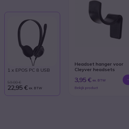
Headset hanger voor
Cleyver headsets
1
x EPOS PC 8 USB
3,95 €
ex. BTW
59,00 €
22,95 €
Bekijk product
ex. BTW