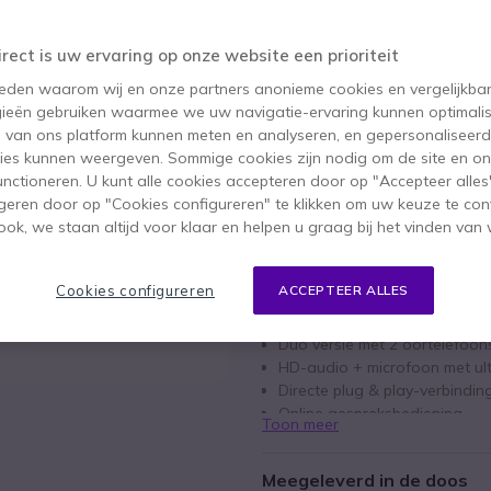
59,00 €
22,95 €
ex. BTW
-
27,77 €
inc
irect is uw ervaring op onze website een prioriteit
Aantal
IN WIN
 reden waarom wij en onze partners anonieme cookies en vergelijkba
ieën gebruiken waarmee we uw navigatie-ervaring kunnen optimalis
Meer dan
100 producten
op
s van ons platform kunnen meten en analyseren, en gepersonaliseer
ies kunnen weergeven. Sommige cookies zijn nodig om de site en on
100+ producten in platfor
functioneren. U kunt alle cookies accepteren door op "Accepteer alles"
geren door op "Cookies configureren" te klikken om uw keuze te con
2 jaar
Fabrieksgarantie
ok, we staan altijd voor klaar en helpen u graag bij het vinden van 
Belangrijkste kenmerken
Cookies configureren
ACCEPTEER ALLES
USB koptelefoon voor PC/Ma
Duo versie met 2 oortelefoon
HD-audio + microfoon met ul
Directe plug & play-verbindin
Online gespreksbediening
Toon meer
Kabellengte: 2m
Compatibel met alle softp
Meegeleverd in de doos