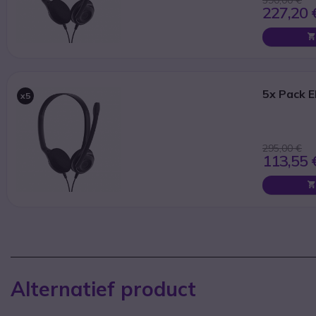
227,20 
5x Pack 
x5
295,00 €
113,55 
Alternatief product