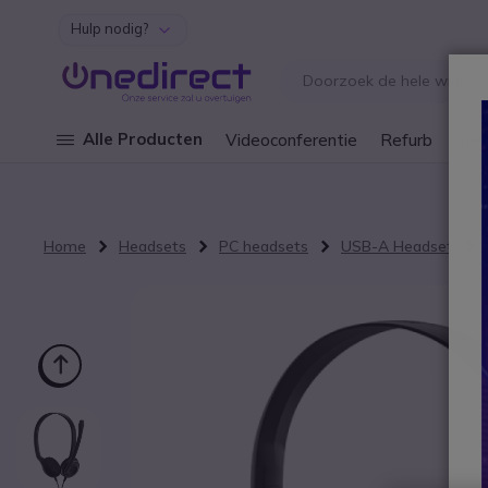
Hulp nodig?
Ga naar de inhoud
Alle Producten
Videoconferentie
Refurb
Cley
Home
Headsets
PC headsets
USB-A Headset
Ga naar het einde van de afbeeldingen-gallerij