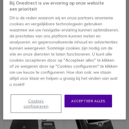
Bij Onedirect is uw ervaring op onze website
een prioriteit
Dit is de reden waarom wij en onze partners anonieme
cookies en vergelijkbare technologieën gebruiken
waarmee we uw navigatie-ervaring kunnen optimaliseren,
de prestaties van ons platform kunnen meten en
analyseren, en gepersonaliseerde inhoud en advertenties
kunnen weergeven. Sommige cookies zijn nodig om de
Cisco 7821 VoIP
Cisco 7821 VoIP
site en onze diensten te laten functioneren. U kunt alle
Desktop Phone
Desktop Phone
cookies accepteren door op "Accepteer alles" te klikken
5 van 3 Reviews
4.5 van 3 Reviews
of ze weigeren door op "Cookies configureren" te klikken
om uw keuze te configureren. Hoe dan ook, we staan
altijd voor klaar en helpen u graag bij het vinden van wat
237,55 €
168,25 €
167,95 €
u zoekt!
225,95 €
-5%
ex. BTW
ex. BTW
Cookies
ACCEPTEER ALLES
configureren