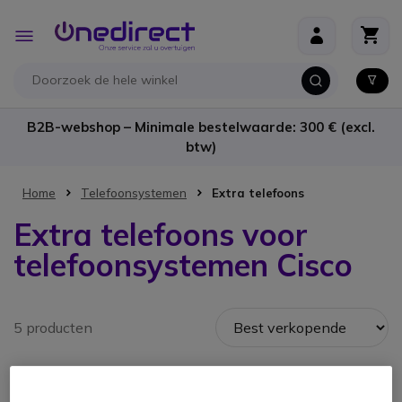
Ga naar de inhoud
Toggle
Nav
B2B-webshop – Minimale bestelwaarde: 300 € (excl.
btw)
Home
Telefoonsystemen
Extra telefoons
Extra telefoons voor
telefoonsystemen Cisco
5 producten