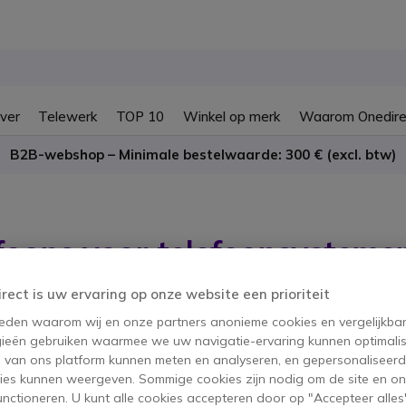
ver
Telewerk
TOP 10
Winkel op merk
Waarom Onedire
B2B-webshop – Minimale bestelwaarde: 300 € (excl. btw)
efoons voor telefoonsystem
irect is uw ervaring op onze website een prioriteit
oducten
 reden waarom wij en onze partners anonieme cookies en vergelijkba
ieën gebruiken waarmee we uw navigatie-ervaring kunnen optimalis
s van ons platform kunnen meten en analyseren, en gepersonaliseer
ies kunnen weergeven. Sommige cookies zijn nodig om de site en on
functioneren. U kunt alle cookies accepteren door op "Accepteer alles"