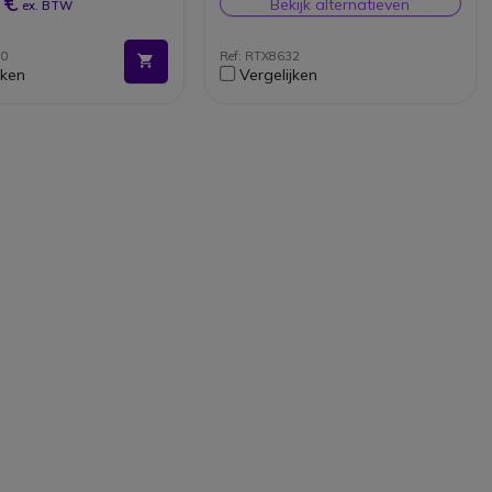
 €
Bekijk alternatieven
ex. BTW
locatie)
Live firmware-update
30
Ref: RTX8632
jken
Vergelijken