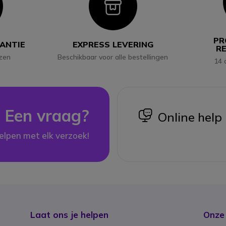
con
Icon
PR
RANTIE
EXPRESS LEVERING
R
jzen
Beschikbaar voor alle bestellingen
14 
Een vraag?
icon
Online help
elpen met elk verzoek!
Laat ons je helpen
Onze