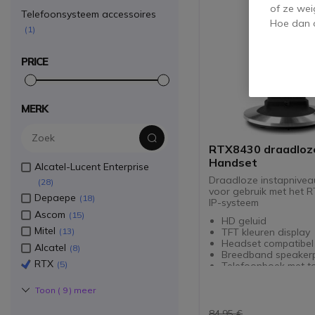
of ze wei
Telefoonsysteem accessoires
Hoe dan o
1
PRICE
MERK
RTX8430 draadloze
Handset
Alcatel-Lucent Enterprise
Draadloze instapnivea
28
voor gebruik met het 
Depaepe
18
IP-systeem
Ascom
15
HD geluid
Mitel
TFT kleuren display
13
Headset compatibel
Alcatel
8
Breedband speaker
RTX
5
Telefoonboek met to
contacten
Toon (
9
) meer
84,95 €