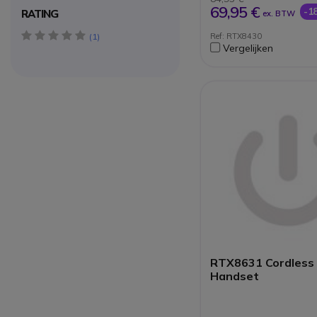
69,95 €
-1
RATING
ex. BTW
5 star(s)
1
Ref: RTX8430
Vergelijken
RTX8631 Cordless 
Handset