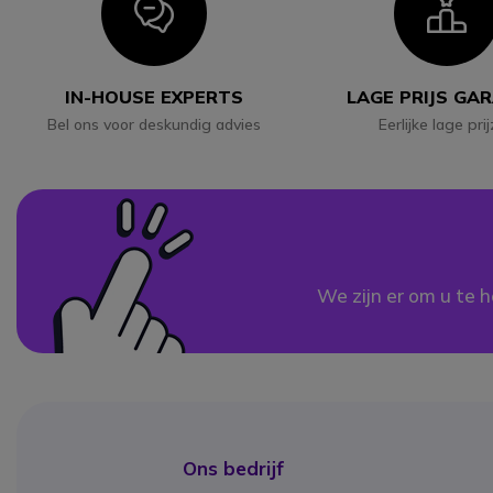
Icon
I
IN-HOUSE EXPERTS
LAGE PRIJS GA
Bel ons voor deskundig advies
Eerlijke lage pri
We zijn er om u te h
Ons bedrijf