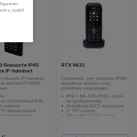
figureren.
wat u zoekt!
 Robuuste IP65
RTX 8632
ze IP-handset
 robuuste IP-handset
Functionele, zeer robuuste (IP65)
uik met het RTX8630
draadloze telefoon voor
teem
industriële omgevingen.
io
IP65 + MIL-STD-810G: schok-
en stofdichtheid IP65
en spatbestendig
t ontwerp
Draadloze DECT-transmissie
TFT-kleurenscherm
2'' TFT-scherm
kt voor headsets
HD-audio (G.722 codec)
and speakerphone
Ruisonderdrukking
 basisstation niet
Speciale alarmknop bovenop
epen
de handset
Bluetooth LE interface (voor