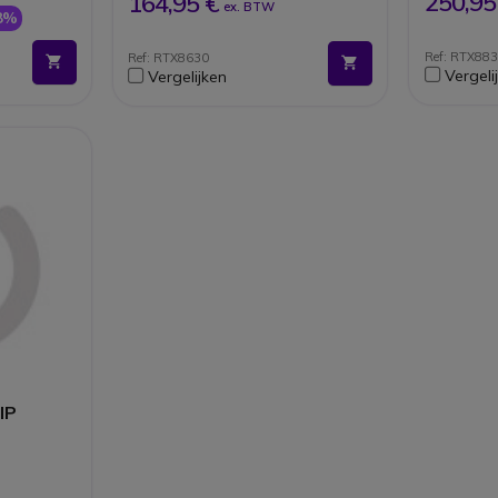
250,95
164,95 €
ex. BTW
8%
Ref: RTX88
Ref: RTX8630
Vergeli
Vergelijken
IP