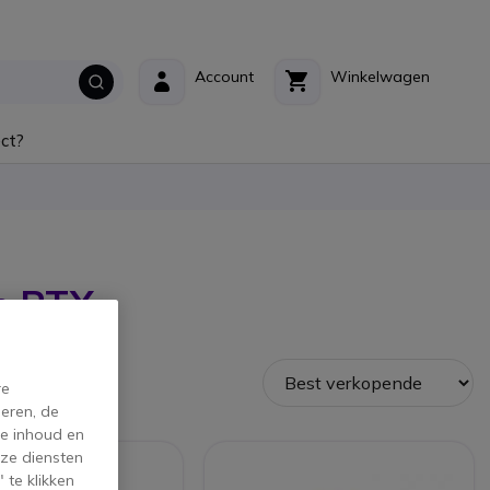
Account
Winkelwagen
ct?
en RTX
re
eren, de
de inhoud en
ze diensten
 te klikken