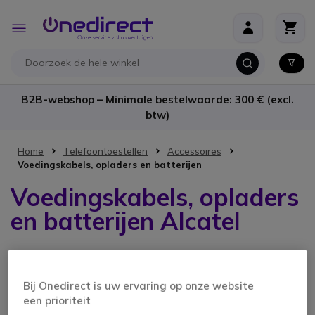
Ga naar de inhoud
Toggle
Nav
B2B-webshop – Minimale bestelwaarde: 300 € (excl.
btw)
Home
Telefoontoestellen
Accessoires
Voedingskabels, opladers en batterijen
Voedingskabels, opladers
en batterijen Alcatel
4 producten
Bij Onedirect is uw ervaring op onze website
een prioriteit