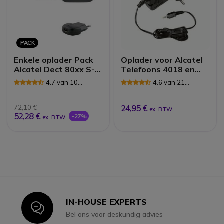
PACK
Enkele oplader Pack
Oplader voor Alcatel
Alcatel Dect 80xx S-
Telefoons 4018 en
serie + USB-adapter
4028
4.7 van 10
4.6 van 21
Reviews
Reviews
24,95 €
72,10 €
ex. BTW
52,28 €
-27%
ex. BTW
IN-HOUSE EXPERTS
Icon
Bel ons voor deskundig advies