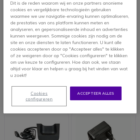
Dit is de reden waarom wij en onze partners anonieme
cookies en vergelijkbare technologieën gebruiken
waarmee we uw navigatie-ervaring kunnen optimaliseren,
de prestaties van ons platform kunnen meten en
analyseren, en gepersonaliseerde inhoud en advertenties
kunnen weergeven. Sommige cookies zijn nodig om de
site en onze diensten te laten functioneren. U kunt alle
cookies accepteren door op "Accepteer alles" te klikken
of ze weigeren door op "Cookies configureren" te klikken
om uw keuze te configureren. Hoe dan ook, we staan
Dubbele Lader voor
Voedingsadapter
Alcatel 8262
voor Alcatel-Lucent
altijd voor klaar en helpen u graag bij het vinden van wat
8008
u zoekt!
16,95 €
82,95 €
Cookies
ACCEPTEER ALLES
ex. BTW
39,95 €
-52%
configureren
ex. BTW