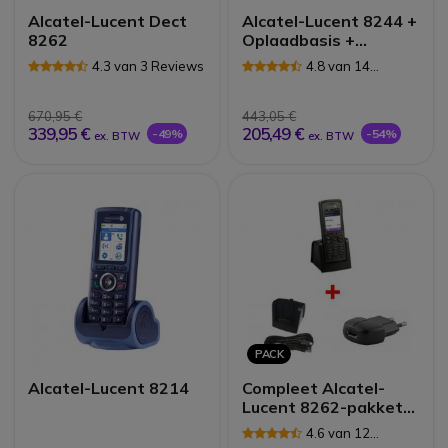
Alcatel-Lucent Dect
Alcatel-Lucent 8244 +
8262
Oplaadbasis +
Stroomvoorziening
4.3 van 3 Reviews
4.8 van 14
Reviews
670,95 €
443,05 €
339,95 €
205,49 €
-49%
-54%
ex. BTW
ex. BTW
PACK
Alcatel-Lucent 8214
Compleet Alcatel-
Lucent 8262-pakket
met lader en voeding
4.6 van 12