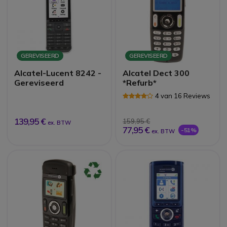
GEREVISEERD
GEREVISEERD
Alcatel-Lucent 8242 -
Alcatel Dect 300
Gereviseerd
*Refurb*
4 van 16 Reviews
139,95 €
159,95 €
ex. BTW
77,95 €
-51%
ex. BTW