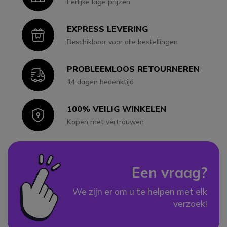
Eerlijke lage prijzen
EXPRESS LEVERING
Icon
Beschikbaar voor alle bestellingen
PROBLEEMLOOS RETOURNEREN
Icon
14 dagen bedenktijd
100% VEILIG WINKELEN
Icon
Kopen met vertrouwen
Een vraag?
We zijn er om u te helpen met elk
verzoek!