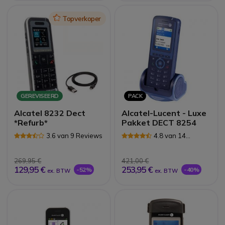
Icon
Topverkoper
GEREVISEERD
PACK
Alcatel 8232 Dect
Alcatel-Lucent - Luxe
*Refurb*
Pakket DECT 8254
3.6 van 9 Reviews
4.8 van 14
Reviews
269,95 €
421,00 €
129,95 €
253,95 €
-52%
-40%
ex. BTW
ex. BTW