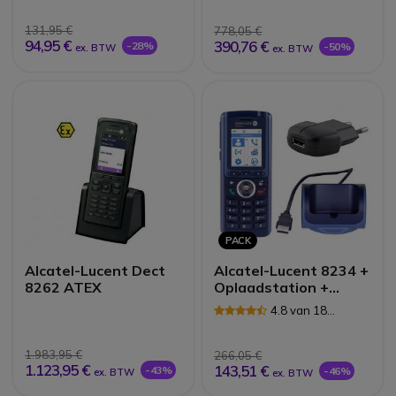
Reviews
131,95 €
778,05 €
94,95 €
390,76 €
-28%
-50%
ex. BTW
ex. BTW
PACK
Alcatel-Lucent Dect
Alcatel-Lucent 8234 +
8262 ATEX
Oplaadstation +
Stroomvoorziening
4.8 van 18
Reviews
1.983,95 €
266,05 €
1.123,95 €
143,51 €
-43%
-46%
ex. BTW
ex. BTW