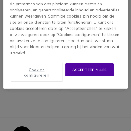
de prestaties van ons platform kunnen meten en
analyseren, en gepersonaliseerde inhoud en advertenties
kunnen weergeven. Sommige cookies zijn nodig om de
site en onze diensten te laten functioneren. U kunt alle
cookies accepteren door op "Accepteer alles" te klikken
of ze weigeren door op "Cookies configureren" te klikken
om uw keuze te configureren. Hoe dan ook, we staan
altijd voor klaar en helpen u graag bij het vinden van wat
Panasonic KX-
Panasonic KX-
u zoekt!
TGE310SP
TGC313 Trio pak
4.6 van 10
Reviews
Cookies
ACCEPTEER ALLES
configureren
Bekijk alternatieven
Bekijk alternatieven