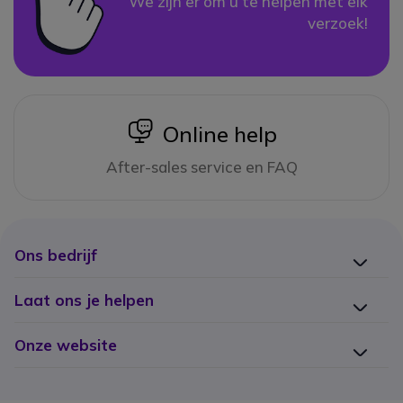
We zijn er om u te helpen met elk
verzoek!
icon
Online help
After-sales service en FAQ
Ons bedrijf
Laat ons je helpen
Onze website