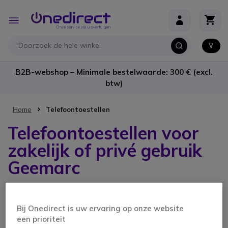
Ga naar de inhoud
Toggle
Nav
B2B-webshop – Minimale bestelwaarde: 300 € (excl.
btw)
Home
Telefoontoestellen
Telefoontoestellen voor
zakelijk of privé gebruik
Geemarc
3 producten
Bij Onedirect is uw ervaring op onze website
een prioriteit