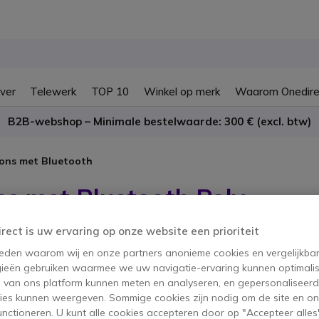
ver
Telewerk
TOP 10
Winkel op merk
Waarom Onedire
B2B-webshop – Minimale bestelwaarde: 300 € (excl. btw)
oons met Bluetooth
ns met Bluetooth Poly
irect is uw ervaring op onze website een prioriteit
oducten
 reden waarom wij en onze partners anonieme cookies en vergelijkba
ieën gebruiken waarmee we uw navigatie-ervaring kunnen optimalis
s van ons platform kunnen meten en analyseren, en gepersonaliseer
ies kunnen weergeven. Sommige cookies zijn nodig om de site en on
functioneren. U kunt alle cookies accepteren door op "Accepteer alles"