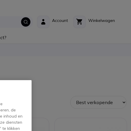
Account
Winkelwagen
ct?
re
eren, de
de inhoud en
ze diensten
 te klikken