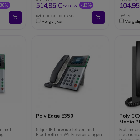
t-
omgevingsgeluid
USB-C 
514,95 €
104,95
-36%
-13%
ex. BTW
Gemakkelijk te installeren en
aanslui
 (PoE)
heeft ingebouwde Wi-Fi
Geïnteg
Ref: POCCX600TEAMS
Ref: POEDG
allatie
Flexibele headset-
draadl
Vergelijken
Vergeli
connectiviteit
(headse
Tekst-
toegank
Microba
besche
Ergono
bureau
standen
wandm
Poly Edge E350
Poly CC
Media P
on met
8-lijns IP bureautelefoon met
Multimedia
ng.
Bluetooth en Wi-Fi verbindingen.
met aanra
professio