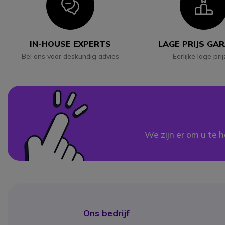
Icon
I
IN-HOUSE EXPERTS
LAGE PRIJS GA
Bel ons voor deskundig advies
Eerlijke lage pri
We zijn er om u te h
Ons bedrijf