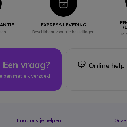
con
Icon
PR
RANTIE
EXPRESS LEVERING
R
jzen
Beschikbaar voor alle bestellingen
14 
Een vraag?
icon
Online help
elpen met elk verzoek!
Laat ons je helpen
Onze