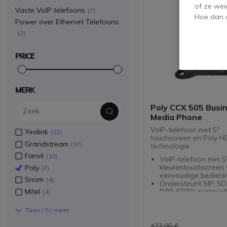
of ze wei
Vaste VoIP telefoons
7
Hoe dan o
Power over Ethernet Telefoons
2
PRICE
MERK
Poly CCX 505 Busi
Media Phone
VoIP-telefoon met 5"
Yealink
22
touchscreen en Poly H
Grandstream
17
technologie
Fanvil
10
VoIP-telefoon met 5
kleurentouchscreen 
Poly
7
eenvoudige bedieni
Snom
4
Ondersteunt SIP, SD
Mitel
RTP, SRTP-protocol
4
Poly HD Voice en Ac
Fence voor eerstekl
Toon (
5
) meer
spraakkwaliteit
Bluetooth 4.2, USB-
477,95 €