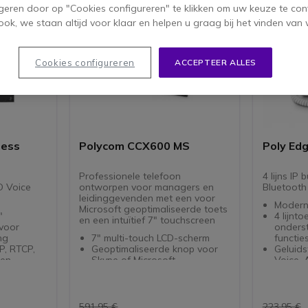
geren door op "Cookies configureren" te klikken om uw keuze te con
ok, we staan altijd voor klaar en helpen u graag bij het vinden van 
Cookies configureren
ACCEPTEER ALLES
ness
Polycom CCX600 MS
Poly Ed
Professionele telefoon
4 lijns IP
D Voice
ontworpen voor managers en
Bluetooth 
leidinggevenden met een voor
Modern
Microsoft geoptimaliseerde toets
"
4 lijnt
en een intuïtief 7" touchscreen
voor
onderst
ng
7" multi-touch LCD-scherm
functie
P, RTCP,
Geoptimaliseerde knop voor
Geluids
len
Skype of Microsoft
Voice, 
oustic
Poly HD-stem en akoestische
Acousti
as
helderheid zorgen voor een
AI
uitzonderlijk geluid
2,8" kl
C, USB-A
Poly Acoustic Fence elimineert
met
591,95 €
223,95 €