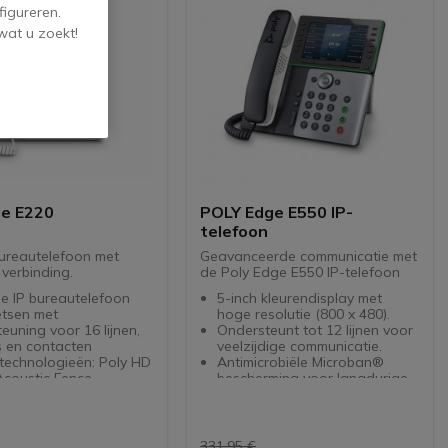
figureren.
wat u zoekt!
ge E220
POLY Edge E550 IP-
telefoon
 bureautelefoon met
Geavanceerde communicatie met
verbinding.
de Poly Edge E550 IP-telefoon
e IP bureautelefoon
5-inch kleurendisplay met
oetsen met
hoge resolutie (800 x 480).
euning voor 16 lijnen,
Ondersteunt tot 12 lijnen voor
s en contacten
veelzijdige communicatie.
technologieën: Poly HD
Antimicrobiële Microban®
Acoustic Fence,
bescherming voor langdurige
c Clarity en NoiseBlock
hygiëne.
Uitstekende audio met Poly
euren IPS LCD-scherm
HD Voice en NoiseBlock AI.
PoE-ondersteuning voor
331,95 €