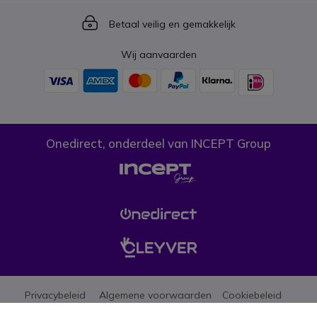
Icon
Betaal veilig en gemakkelijk
Wij aanvaarden
Onedirect, onderdeel van INCEPT Group
Privacybeleid
Algemene voorwaarden
Cookiebeleid