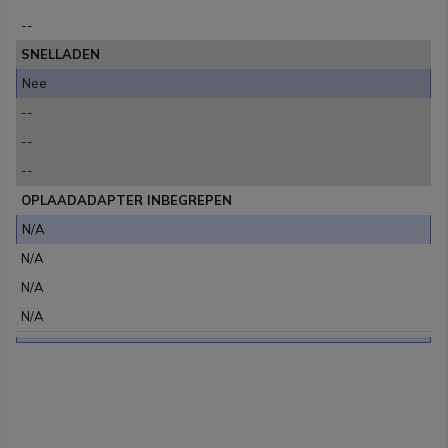
--
SNELLADEN
Nee
--
--
--
OPLAADADAPTER INBEGREPEN
N/A
N/A
N/A
N/A