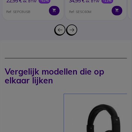
22,95 €
34,95 €
-61%
-11%
ex. BTW
ex. BTW
Ref: SEPC8USB
Ref: SESC60M
Vergelijk modellen die op
elkaar lijken