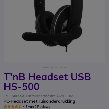
1
2
3
4
5
T'nB Headset USB
Ga naar het begin van de afbeeldingen-gallerij
HS-500
SKU TNBHS500 // Referentie fabrikant: CSMHS500
PC-Headset met ruisonderdrukking
4.5 van 2 Reviews