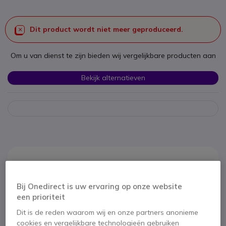
Dit product wordt niet meer geproduceerd.
Om u van dienst te zijn bieden wij vergelijkbare producten aan
Bekijk alternatieven
Productbeschrijving
Bij Onedirect is uw ervaring op onze website
T'nB HS-500 USB-
een prioriteit
Headset
Dit is de reden waarom wij en onze partners anonieme
cookies en vergelijkbare technologieën gebruiken