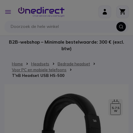
Ga naar de inhoud
Toggle
Nav
B2B-webshop – Minimale bestelwaarde: 300 € (excl.
btw)
Home
Headsets
Bedrade headset
Voor PC en mobiele telefoons
T'nB Headset USB HS-500
Ga naar het einde van de afbeeldingen-gallerij
5-7.5
W