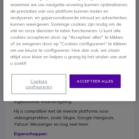
Duik in de kern van uw online communicatie! Met de
waarmee we uw navigatie-ervaring kunnen optimaliseren,
USB T'nB-headset haalt u het meeste uit uw
de prestaties van ons platform kunnen meten en
natuurlijke geluidsweergave en in High Definition. Het
analyseren, en gepersonaliseerde inhoud en advertenties
HS 500-model past zich aan zowel zakelijk of
kunnen weergeven. Sommige cookies zijn nodig om de
persoonlijk gebruik als de gamerwereld aan. Deze
site en onze diensten te laten functioneren. U kunt alle
duo-headset met verstelbare hoofdband biedt u een
cookies accepteren door op "Accepteer alles" te klikken
uitzonderlijke balans en geluidskwaliteit.
of ze weigeren door op "Cookies configureren" te klikken
om uw keuze te configureren. Hoe dan ook, we staan
Geniet van krachtige lage tonen en kristalheldere
altijd voor klaar en helpen u graag bij het vinden van wat
hoge tonen met langdurig comfort dankzij de
u zoekt!
gewatteerde oorkussens, de zachte rubberen
buitenkant en de kunstleren hoofdband.
Cookies
ACCEPTEER ALLES
Deze headset is uitgerust met een unidirectionele
configureren
microfoon en heeft volledige controle over uw
communicatie met de "mute" -functie en de
ingebouwde volumeregeling.
Hij is compatibel met de meeste platforms voor
videogesprekken, zoals Skype, Google Hangouts,
Yahoo!, Messenger en nog veel meer.
Eigenschappen: