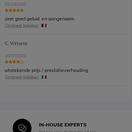
02/10/2020
zeer goed geluid. en aangenaam.
Origineel bekijken
C. Vittorio
20/07/2020
uitstekende prijs / prestatieverhouding
Origineel bekijken
IN-HOUSE EXPERTS
Icon