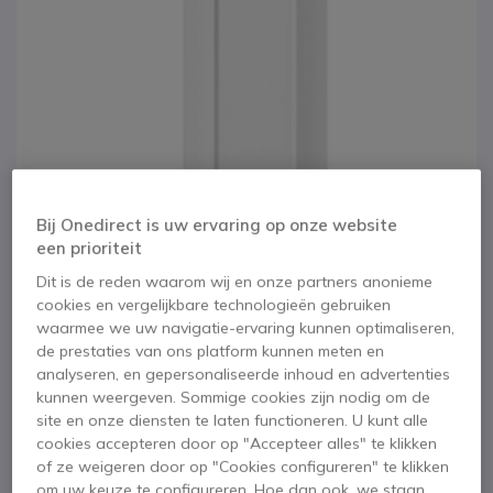
Bij Onedirect is uw ervaring op onze website
een prioriteit
Dit is de reden waarom wij en onze partners anonieme
cookies en vergelijkbare technologieën gebruiken
waarmee we uw navigatie-ervaring kunnen optimaliseren,
1
TP-Link Omada
de prestaties van ons platform kunnen meten en
Ga naar het begin van de afbeeldingen-gallerij
analyseren, en gepersonaliseerde inhoud en advertenties
EAP610-Outdoor -
kunnen weergeven. Sommige cookies zijn nodig om de
site en onze diensten te laten functioneren. U kunt alle
Draadloze
cookies accepteren door op "Accepteer alles" te klikken
of ze weigeren door op "Cookies configureren" te klikken
om uw keuze te configureren. Hoe dan ook, we staan