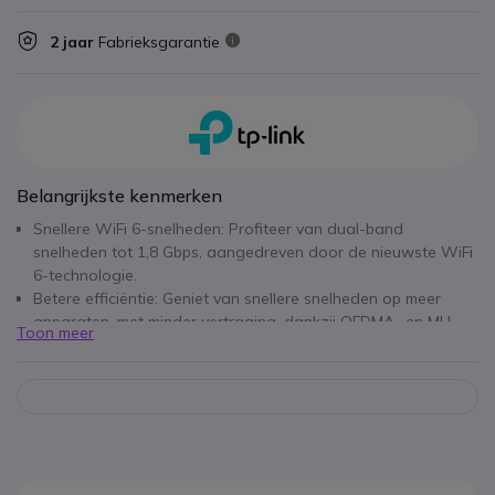
2 jaar
Fabrieksgarantie
Belangrijkste kenmerken
Snellere WiFi 6-snelheden: Profiteer van dual-band
snelheden tot 1,8 Gbps, aangedreven door de nieuwste WiFi
6-technologie.
Betere efficiëntie: Geniet van snellere snelheden op meer
apparaten, met minder vertraging, dankzij OFDMA- en MU-
Toon meer
MIMO-technologie.
Groot bereik: Voorzien van een toegewijde high-power
versterker en professionele antennes, met een IP67
weerbestendige behuizing, voor uitgebreide dekking.