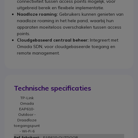
connectiviteit tussen access points mogelijk, voor
uitgebreid bereik en flexibele implementatie.
Naadloze roaming:
Gebruikers kunnen genieten van
naadloze roaming in het hele pand, waarbij hun
apparaten moeiteloos overschakelen tussen access
points.
Cloudgebaseerd centraal beheer:
Integreert met
Omada SDN, voor cloudgebaseerde toegang en
remote management.
Technische specificaties
TP-Link
Omada
EAP610-
Outdoor -
Draadloze
toegangspunt
- Wi-Fi 6
EAP610-OUTDOOR