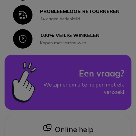
PROBLEEMLOOS RETOURNEREN
Icon
14 dagen bedenktijd
100% VEILIG WINKELEN
Icon
Kopen met vertrouwen
Een vraag?
We zijn er om u te helpen met elk
verzoek!
icon
Online help