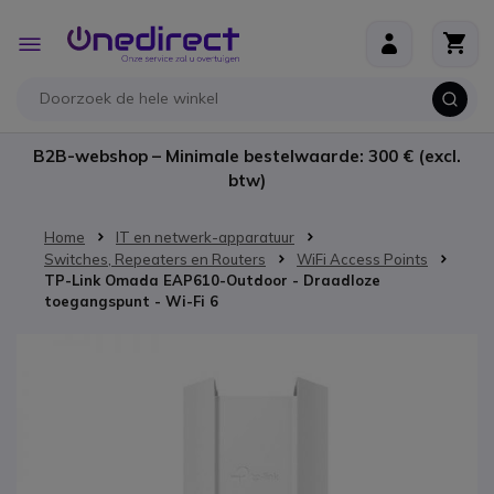
Ga naar de inhoud
Toggle
Nav
B2B-webshop – Minimale bestelwaarde: 300 € (excl.
btw)
Home
IT en netwerk-apparatuur
Switches, Repeaters en Routers
WiFi Access Points
TP-Link Omada EAP610-Outdoor - Draadloze
toegangspunt - Wi-Fi 6
Ga naar het einde van de afbeeldingen-gallerij