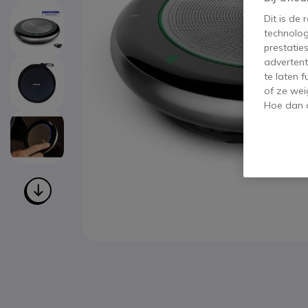
Dit is de
technolog
prestatie
advertent
te laten 
of ze wei
Hoe dan o
Ga naar het begin van de afbeeldingen-gallerij