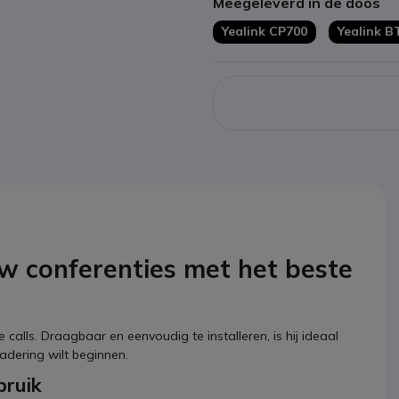
Meegeleverd in de doos
360º bereik en 1 5 meter
PACK: Dongle voor draadloze
Yealink CP700
Yealink B
Geoptimaliseerd voor Micros
uw conferenties met het beste
 calls. Draagbaar en eenvoudig te installeren, is hij ideaal
adering wilt beginnen.
bruik