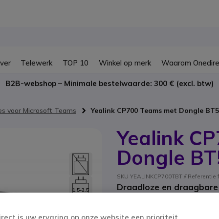
ver
Telewerk
TOP 10
Winkel op merk
Waarom Onedire
B2B-webshop – Minimale bestelwaarde: 300 € (excl. btw)
s voor Microsoft Teams
Yealink CP700 Teams met Dongle BT
Yealink C
Dongle BT
SKU YEALINKCP700TBT // Referentie
Draadloze en draagbare 
1.5-2.5
met Bluetooth-dongle - i
W
4 van 1 Reviews
irect is uw ervaring op onze website een prioriteit