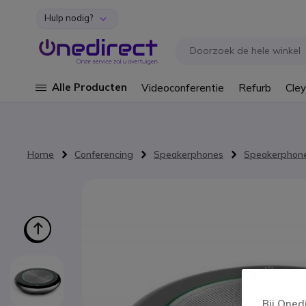
Hulp nodig?
Ga naar de inhoud
Alle Producten
Videoconferentie
Refurb
Cley
Home
Conferencing
Speakerphones
Speakerphone
Ga naar het einde van de afbeeldingen-gallerij
Bij Oned