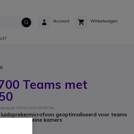
Account
Winkelwagen
ct?
50
P700 Teams met
50
 fabrikant: CP700 WITH BT50 TM
luidsprekermicrofoon geoptimaliseerd voor teams
deaal voor kleine kamers