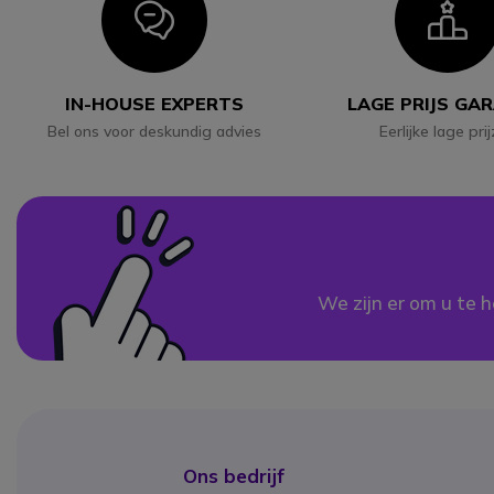
Icon
I
IN-HOUSE EXPERTS
LAGE PRIJS GA
Bel ons voor deskundig advies
Eerlijke lage pri
We zijn er om u te h
Ons bedrijf