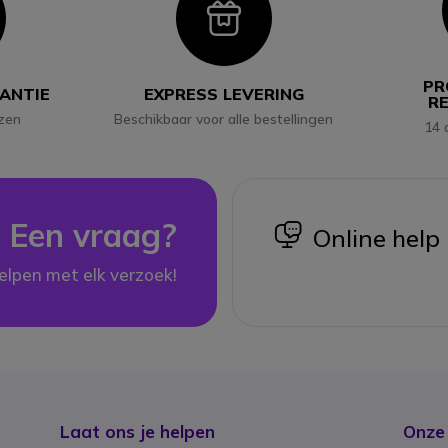
con
Icon
PR
RANTIE
EXPRESS LEVERING
R
jzen
Beschikbaar voor alle bestellingen
14 
Een vraag?
icon
Online help
elpen met elk verzoek!
Laat ons je helpen
Onze