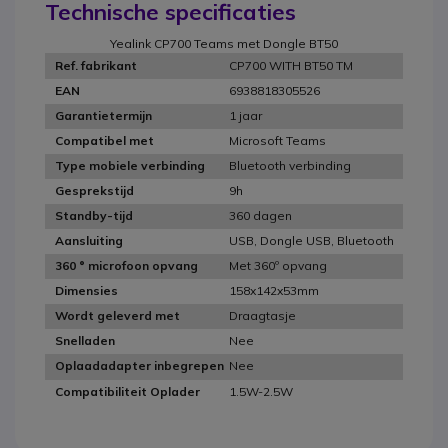
Technische specificaties
Yealink CP700 Teams met Dongle BT50
CP700 WITH BT50 TM
Ref. fabrikant
6938818305526
EAN
1 jaar
Garantietermijn
Microsoft Teams
Compatibel met
Bluetooth verbinding
Type mobiele verbinding
9h
Gesprekstijd
360 dagen
Standby-tijd
USB, Dongle USB, Bluetooth
Aansluiting
Met 360º opvang
360 ° microfoon opvang
158x142x53mm
Dimensies
Draagtasje
Wordt geleverd met
Nee
Snelladen
Nee
Oplaadadapter inbegrepen
1.5W-2.5W
Compatibiliteit Oplader