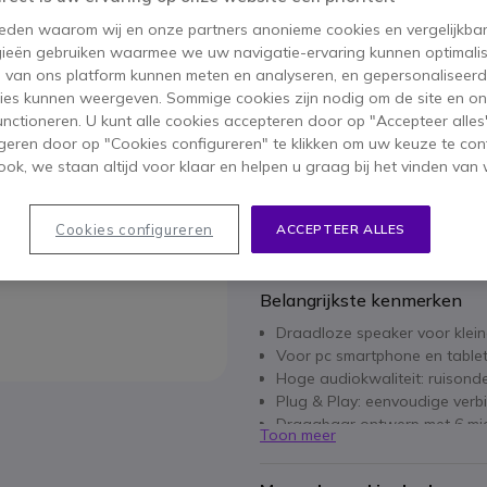
BESPAAR 80,00 €
 reden waarom wij en onze partners anonieme cookies en vergelijkba
203,95 €
ieën gebruiken waarmee we uw navigatie-ervaring kunnen optimalis
123,95 €
ex. BTW
-
149,98 €
s van ons platform kunnen meten en analyseren, en gepersonaliseer
ies kunnen weergeven. Sommige cookies zijn nodig om de site en on
Aantal
functioneren. U kunt alle cookies accepteren door op "Accepteer alles"
IN WIN
geren door op "Cookies configureren" te klikken om uw keuze te con
ok, we staan altijd voor klaar en helpen u graag bij het vinden van 
1 producten
op voorraad
Cookies configureren
ACCEPTEER ALLES
1 jaar
Fabrieksgarantie
Belangrijkste kenmerken
Draadloze speaker voor klei
Voor pc smartphone en table
Hoge audiokwaliteit: ruisond
Plug & Play: eenvoudige verb
Draagbaar ontwerp met 6 mi
Toon meer
Met Bluetooth en USB-A aans
Slimme aanraaktoetsen