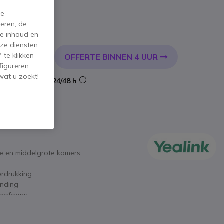
re
eren, de
incl. BTW
de inhoud en
ze diensten
 te klikken
OFFERTE BINNEN 4 UUR
KELWAGEN
figureren.
wat u zoekt!
Levering:
24/48 h
ne en middelgrote kamers
t
erdrukking
inding
crofoons
luiting