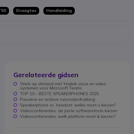
 verbinding met pc
T50
Draagtas
Handleiding
oft
Teams
Gerelateerde gidsen
Werk op afstand met Yealink voice en video
systemen voor Microsoft Teams
TOP 10 – BESTE SPEAKERPHONES 2025
Passieve en actieve ruisonderdrukking
Speakerphone vs. headset: welke moet u kiezen?
Videoconferenties: de juiste softwaretools kiezen
Videoconferenties: welk platform moet ik kiezen?