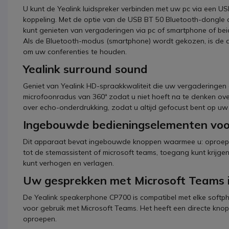
U kunt de Yealink luidspreker verbinden met uw pc via een U
koppeling. Met de optie van de USB BT 50 Bluetooth-dongle 
kunt genieten van vergaderingen via pc of smartphone of beid
Als de Bluetooth-modus (smartphone) wordt gekozen, is de a
om uw conferenties te houden.
Yealink surround sound
Geniet van Yealink HD-spraakkwaliteit die uw vergaderingen 
microfoonradus van 360ª zodat u niet hoeft na te denken over
over echo-onderdrukking, zodat u altijd gefocust bent op uw
Ingebouwde bedieningselementen voo
Dit apparaat bevat ingebouwde knoppen waarmee u: oproep
tot de stemassistent of microsoft teams, toegang kunt krijgen
kunt verhogen en verlagen.
Uw gesprekken met Microsoft Teams i
De Yealink speakerphone CP700 is compatibel met elke softp
voor gebruik met Microsoft Teams. Het heeft een directe kn
oproepen.