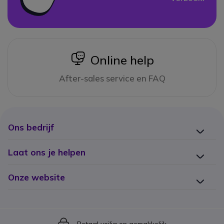
icon
Online help
After-sales service en FAQ
Ons bedrijf
Laat ons je helpen
Onze website
Icon
Betaal veilig en gemakkelijk