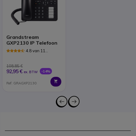
Grandstream
GXP2130 IP Telefoon
4.8 van 11
Reviews
108,85 €
92,95 €
-14%
ex. BTW
Ref: GRAGXP2130