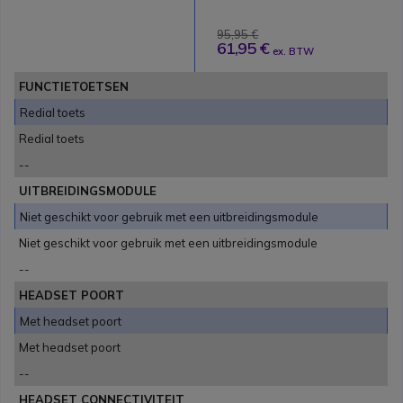
95,95 €
61,95 €
ex. BTW
FUNCTIETOETSEN
Redial toets
Redial toets
--
UITBREIDINGSMODULE
Niet geschikt voor gebruik met een uitbreidingsmodule
Niet geschikt voor gebruik met een uitbreidingsmodule
--
HEADSET POORT
Met headset poort
Met headset poort
--
HEADSET CONNECTIVITEIT