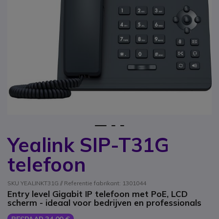
1
2
3
Yealink SIP-T31G
Ga naar het begin van de afbeeldingen-gallerij
telefoon
SKU YEALINKT31G // Referentie fabrikant: 1301044
Entry level Gigabit IP telefoon met PoE, LCD
scherm - ideaal voor bedrijven en professionals