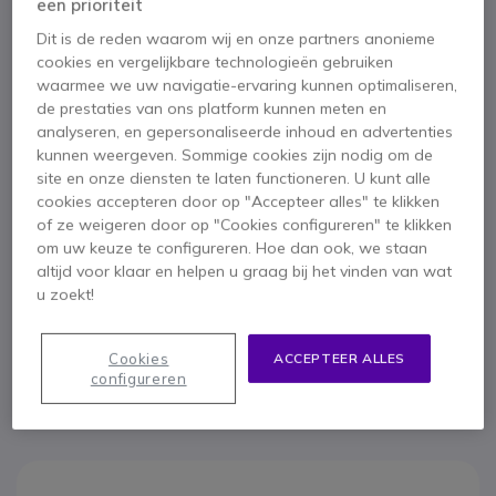
Belangrijkste kenmerken
een prioriteit
IP-telefoon met 2 SIP-accounts
Dit is de reden waarom wij en onze partners anonieme
Full Duplex HD-geluidskwaliteit voor heldere gesprekken
cookies en vergelijkbare technologieën gebruiken
Conferentie voor 5 deelnemers
waarmee we uw navigatie-ervaring kunnen optimaliseren,
Programmeerbare functies voor 6 knoppen
de prestaties van ons platform kunnen meten en
2 3 '' LCD-scherm om informatie snel te bekijken
analyseren, en gepersonaliseerde inhoud en advertenties
Toon meer
Power over PoE (enkele kabel)
kunnen weergeven. Sommige cookies zijn nodig om de
Dubbele Gigabit Ethernet-poorten
site en onze diensten te laten functioneren. U kunt alle
Meegeleverd in de doos
cookies accepteren door op "Accepteer alles" te klikken
of ze weigeren door op "Cookies configureren" te klikken
Yealink SIP-T31G IP-telefoon
Hoorn met kabel
om uw keuze te configureren. Hoe dan ook, we staan
Ethernet-kabel (1,5 m CAT5E UTP-kabel)
Stand
altijd voor klaar en helpen u graag bij het vinden van wat
u zoekt!
Snelstartgids
Cookies
ACCEPTEER ALLES
configureren