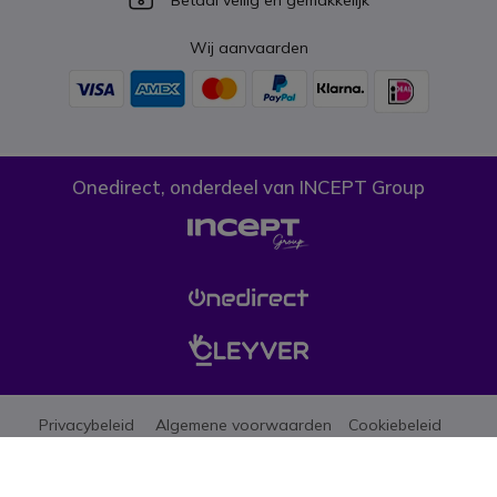
Wij aanvaarden
Onedirect, onderdeel van INCEPT Group
Privacybeleid
Algemene voorwaarden
Cookiebeleid