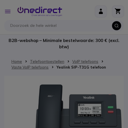
Ga naar de inhoud
Toggle
Nav
B2B-webshop – Minimale bestelwaarde: 300 € (excl.
btw)
Home
Telefoontoestellen
VoIP telefoons
Vaste VoIP telefoons
Yealink SIP-T31G telefoon
Ga naar het einde van de afbeeldingen-gallerij