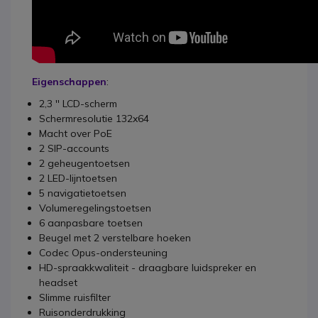
Eigenschappen
:
2,3 '' LCD-scherm
Schermresolutie 132x64
Macht over PoE
2 SIP-accounts
2 geheugentoetsen
2 LED-lijntoetsen
5 navigatietoetsen
Volumeregelingstoetsen
6 aanpasbare toetsen
Beugel met 2 verstelbare hoeken
Codec Opus-ondersteuning
HD-spraakkwaliteit - draagbare luidspreker en
headset
Slimme ruisfilter
Ruisonderdrukking