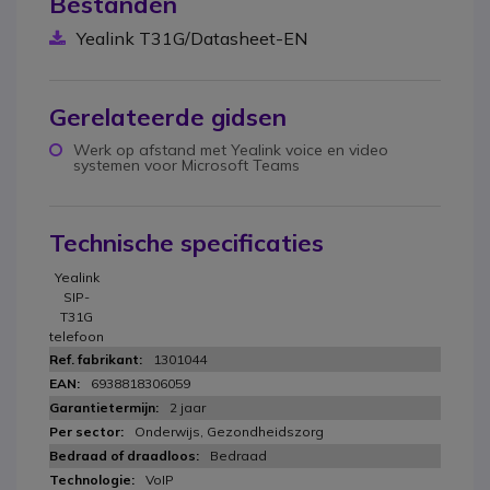
Bestanden
Yealink T31G/Datasheet-EN
Gerelateerde gidsen
Werk op afstand met Yealink voice en video
systemen voor Microsoft Teams
Technische specificaties
Yealink
SIP-
T31G
telefoon
1301044
6938818306059
2 jaar
Onderwijs, Gezondheidszorg
Bedraad
VoIP