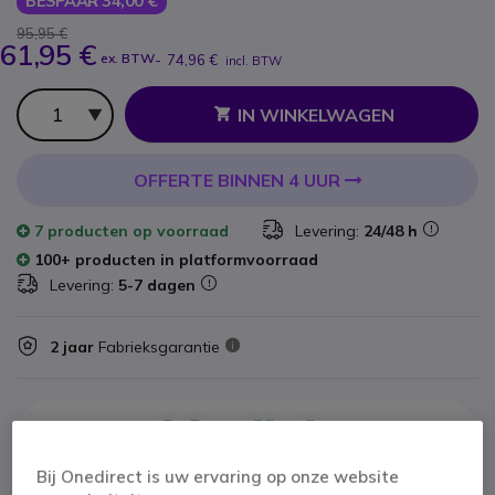
BESPAAR 34,00 €
95,95 €
61,95 €
ex. BTW
-
74,96 €
incl. BTW
Aantal
IN WINKELWAGEN
OFFERTE BINNEN 4 UUR
7 producten
op voorraad
Levering:
24/48 h
100+ producten in platformvoorraad
Levering:
5-7 dagen
2 jaar
Fabrieksgarantie
Bij Onedirect is uw ervaring op onze website