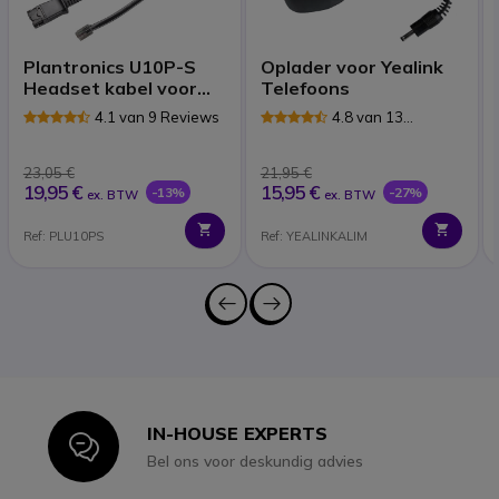
Plantronics U10P-S
Oplader voor Yealink
Headset kabel voor
Telefoons
Panasonic
4.1 van 9 Reviews
4.8 van 13
Reviews
23,05 €
21,95 €
19,95 €
15,95 €
-13%
-27%
ex. BTW
ex. BTW
Ref: PLU10PS
Ref: YEALINKALIM
IN-HOUSE EXPERTS
Icon
Bel ons voor deskundig advies