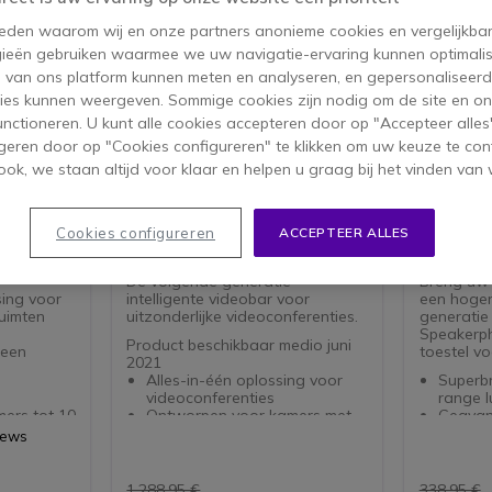
 reden waarom wij en onze partners anonieme cookies en vergelijkba
ieën gebruiken waarmee we uw navigatie-ervaring kunnen optimalis
s van ons platform kunnen meten en analyseren, en gepersonaliseer
ies kunnen weergeven. Sommige cookies zijn nodig om de site en on
functioneren. U kunt alle cookies accepteren door op "Accepteer alles"
geren door op "Cookies configureren" te klikken om uw keuze te con
ok, we staan altijd voor klaar en helpen u graag bij het vinden van 
 + Barco
Jabra PanaCast 50 - Grijs
Jabra S
Cookies configureren
ACCEPTEER ALLES
De volgende generatie
Breng uw 
sing voor
intelligente videobar voor
een hoger
ruimten
uitzonderlijke videoconferenties.
generatie
Speakerph
Product beschikbaar medio juni
 een
toestel vo
2021
Alles-in-één oplossing voor
Superb
videoconferenties
range l
ers tot 10
Ontworpen voor kamers met
Geavanc
maximaal 10 personen
audio
iews
t 3
4K videokwaliteit met met 3
4 beam
PTZ-camera's
ruison
eld
Breed 180º gezichtsveld
microf
1.288,95 €
338,95 €