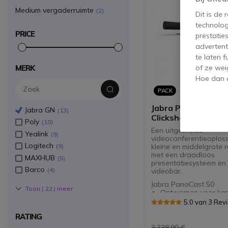
Medium vergaderruimte
2
Dit is de
technolog
PRICE
prestatie
advertent
te laten 
MERK
of ze wei
Hoe dan o
PACK
Jabra Panacast 50
Jabra GN
13
Clickshare CX-20
Poly
10
Een uitgebreide
Yealink
9
videoconferentieoplos
Logitech
kleine en middelgrote 
9
met een draadloos
MAXHUB
5
presentatiesysteem en
Barco
4
videobar.
Jabra PanaCast 50
Toon (
22
) meer
Ontworpen voor kam
personen
5.0 van 3 Rev
4K videokwaliteit me
RATING
camera's
Wijd 180º gezichtsv
3.338,90 €