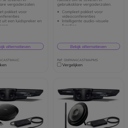
lare vergaderzalen.
gebruiksklare vergaderzalen.
et pakket voor
Compleet pakket voor
nferenties
videoconferenties
 uit een luidspreker en
Intelligente audio-visuele
mera
functies
aan kleine
Microsoft Teams gecertificeerd
erkingsruimtes
Geïntegreerde draagtas voor
gente audio-visuele
gemakkelijk transport
s
Inclusief tafelstandaard:
ijk alternatieven
Bekijk alternatieven
ified Communications)
optimale kijkhoek
ficeerd
Play USB-aansluiting
NACASTMAUC
Ref: GNPANACASTMAPMS
greerde draagtas voor
jken
Vergelijken
lijk transport