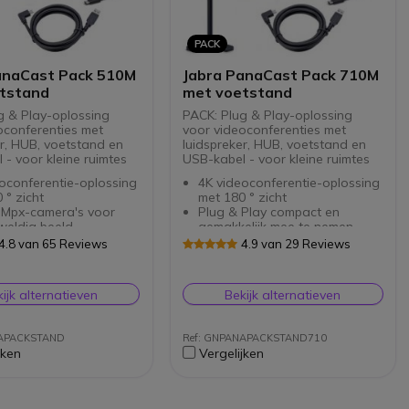
PACK
anaCast Pack 510M
Jabra PanaCast Pack 710M
tstand
met voetstand
g & Play-oplossing
PACK: Plug & Play-oplossing
oconferenties met
voor videoconferenties met
er, HUB, voetstand en
luidspreker, HUB, voetstand en
- voor kleine ruimtes
USB-kabel - voor kleine ruimtes
oconferentie-oplossing
4K videoconferentie-oplossing
 ° zicht
met 180 ° zicht
3 Mpx-camera's voor
Plug & Play compact en
weldig beeld
gemakkelijk mee te nemen
bra Speak 510 voor
Drie 13 Mpx-camera's voor
4.8 van 65 Reviews
4.9 van 29 Reviews
nd sound
een geweldig beeld
naCast HUB USB-C om
Met Jabra Speak 710 voor
erdelen gemakkelijk
U kunt nu de Jabra PanaCast
surround sound
ijk alternatieven
Bekijk alternatieven
sluiten
gebruiken om uw whiteboard te
Met PanaCast HUB USB-C om
bel met Microsoft
projecteren tijdens uw
uw onderdelen gemakkelijk
en Zoom
videoconferenties. Het enige wat
aan te sluiten
NAPACKSTAND
Ref: GNPANAPACKSTAND710
u hoeft te doen is de nieuwe
Werkt met alle softphones op
jken
Vergelijken
Jabra Whiteboard-applicatie te
de markt
downloaden, die momenteel
Compatibel met Microsoft
alleen beschikbaar is voor
Teams en Zoom
Windows.De app kunt u hier