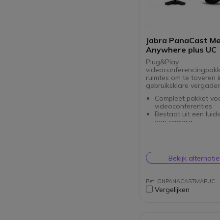
Jabra PanaCast M
Anywhere plus UC
Plug&Play
videoconferencingpak
ruimtes om te toveren i
gebruiksklare vergader
Compleet pakket vo
videoconferenties
Bestaat uit een luid
een camera
Gewijd aan kleine
samenwerkingsruim
Intelligente audio-vi
functies
Bekijk alternati
UC (Unified Communi
gecertificeerd
Plug & Play USB-aan
Ref: GNPANACASTMAPUC
Geïntegreerde draa
Vergelijken
gemakkelijk te verv
Inclusief tafelstand
optimale kijkhoek