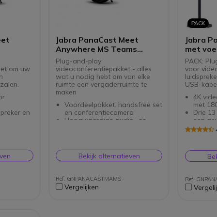
PACK
eet
Jabra PanaCast Meet
Jabra P
Anywhere MS Teams
met voe
bundel
Plug-and-play
PACK: Plu
ket om uw
videoconferentiepakket - alles
voor vide
n
wat u nodig hebt om van elke
luidsprek
zalen.
ruimte een vergaderruimte te
USB-kabel 
maken
or
4K vide
Voordeelpakket: handsfree set
met 180
spreker en
en conferentiecamera
Drie 1
Hoogwaardige audio- en
een ge
visuele functies
Met Ja
tes
Drie 13 megapixel camera's
surrou
suele
Gecertificeerd voor Microsoft
Met Pa
Teams
uw ond
even
Bekijk alternatieven
Bek
cations)
Plug&Play USB-aansluiting
aan te 
Hoogwaardige reiskoffer:
Compati
sluiting
gemakkelijk te vervoeren
Teams 
Ref: GNPANACASTMAMS
Ref: GNPA
gtas:
Vergelijken
Vergeli
oeren
aard: