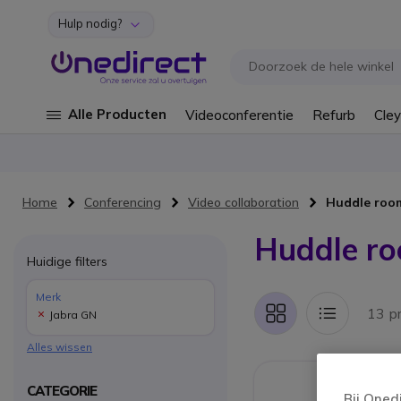
Hulp nodig?
Ga naar de inhoud
Alle Producten
Videoconferentie
Refurb
Cley
Home
Conferencing
Video collaboration
Huddle room
Huddle ro
Huidige filters
Merk
13 p
Jabra GN
Foto-
Lijst
tabel
Alles wissen
CATEGORIE
Bij Oned