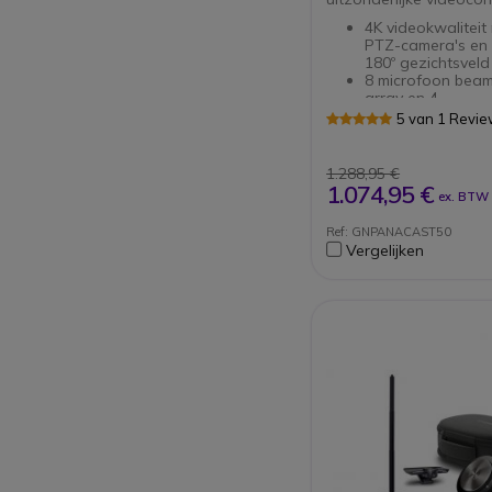
4K videokwaliteit
PTZ-camera's en
180º gezichtsveld
8 microfoon bea
array en 4
stereoluidspreker
5 van 1 Revi
trillingonderdrukk
Kan worden gebru
een whiteboard
1.288,95 €
Plug & Play connec
1.074,95 €
ex. BTW
USB-A; USB-C; Et
(RJ45)
Ref: GNPANACAST50
Microsoft Teams
Vergelijken
gecertificeerd pr