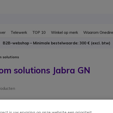
ver
Telewerk
TOP 10
Winkel op merk
Waarom Onedire
B2B-webshop – Minimale bestelwaarde: 300 € (excl. btw)
 solutions
om solutions Jabra GN
roducten
irect is uw ervaring op onze website een prioriteit