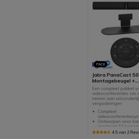
PACK
Jabra PanaCast 50
Montagebeugel +
Afstandsbedienin
Een compleet pakket v
videoconferenties om d
nemen aan uitzonderlijk
vergaderingen
Compleet
videoconferentiesy
Ontworpen voor ka
maximaal 10 person
4K videokwaliteit m
4.5 van 2 Rev
camera's