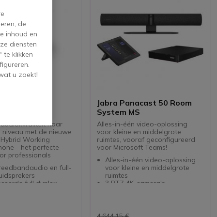
re
eren, de
de inhoud en
ze diensten
 te klikken
figureren.
wat u zoekt!
peak2 75 UC
Jabra Panacast 50 Room
System MS
audiokwaliteit naar
Alles-in-één video-oplossing
 niveau met de nieuwe
voor kleine en middelgrote
 Hybrid Working
ruimtes, vooraf geconfigureerd
one - het perfecte
voor Microsoft Teams!
or professionals
Alles-in-één video-oplossing
reedbandaudio en full-
voor kleine en middelgrote
uidsprekers
ruimtes
eerde full duplex-
3 PTZ 4K-camera's
Breed gezichtsveld van 180
forming
8 straalvormende microfoons
derdrukkende
+ 4 stereoluidsprekers
oons
Ondersteuning voor
4.644,15 €