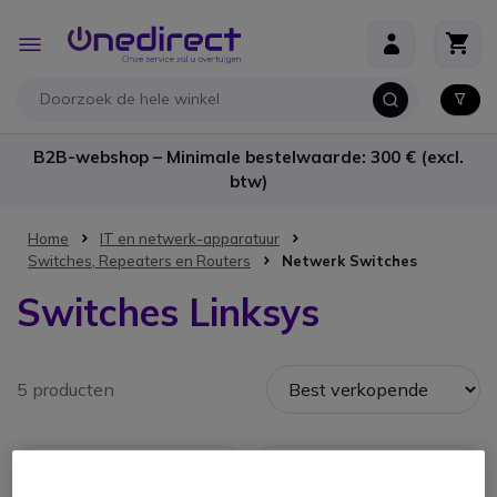
Ga naar de inhoud
Toggle
Nav
B2B-webshop – Minimale bestelwaarde: 300 € (excl.
btw)
Home
IT en netwerk-apparatuur
Switches, Repeaters en Routers
Netwerk Switches
Switches Linksys
5 producten