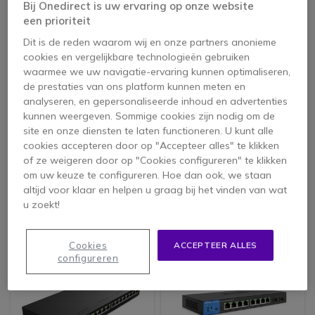
Bij Onedirect is uw ervaring op onze website
een prioriteit
Dit is de reden waarom wij en onze partners anonieme
cookies en vergelijkbare technologieën gebruiken
waarmee we uw navigatie-ervaring kunnen optimaliseren,
de prestaties van ons platform kunnen meten en
analyseren, en gepersonaliseerde inhoud en advertenties
kunnen weergeven. Sommige cookies zijn nodig om de
Linksys LGS116P 16
Linksys LGS105 5
site en onze diensten te laten functioneren. U kunt alle
poorten
poorten
cookies accepteren door op "Accepteer alles" te klikken
2.8 van 6 Reviews
of ze weigeren door op "Cookies configureren" te klikken
om uw keuze te configureren. Hoe dan ook, we staan
Bekijk alternatieven
altijd voor klaar en helpen u graag bij het vinden van wat
Bekijk alternatieven
u zoekt!
Cookies
ACCEPTEER ALLES
configureren