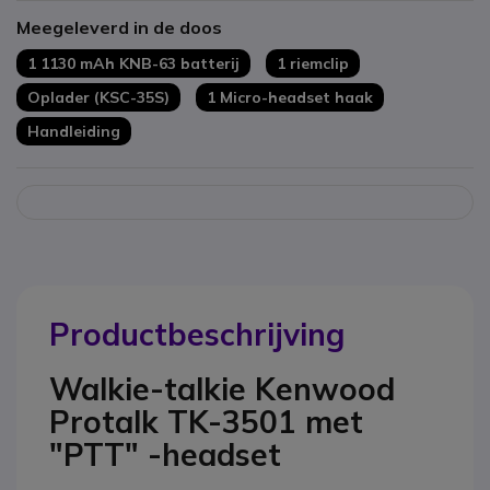
Voldoet aan militaire norm MIL-STD 810 C D E F & G
Meegeleverd in de doos
Met ingebouwde VOX
Inclusief oorhaak (oor controne) met PTT-microfoon.
1 1130 mAh KNB-63 batterij
1 riemclip
Oplader (KSC-35S)
1 Micro-headset haak
Handleiding
Productbeschrijving
Walkie-talkie Kenwood
Protalk TK-3501 met
"PTT" -headset