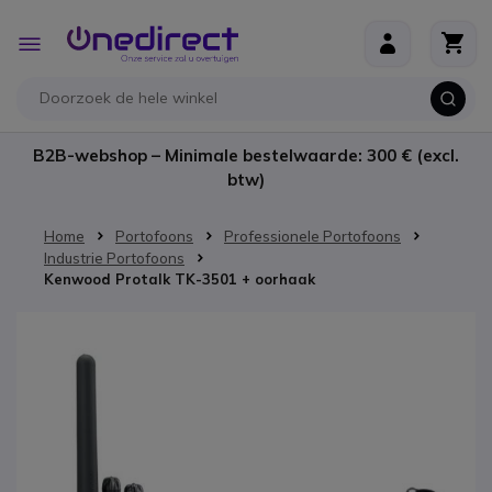
Ga naar de inhoud
Toggle
Nav
B2B-webshop – Minimale bestelwaarde: 300 € (excl.
btw)
Home
Portofoons
Professionele Portofoons
Industrie Portofoons
Kenwood Protalk TK-3501 + oorhaak
Ga naar het einde van de afbeeldingen-gallerij