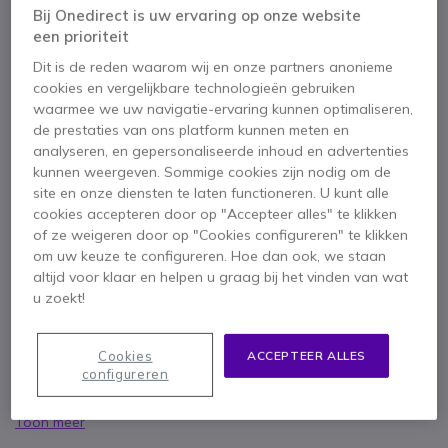
Bij Onedirect is uw ervaring op onze website
x1
Kenwood TK-3501
een prioriteit
Dit is de reden waarom wij en onze partners anonieme
136,72 €
cookies en vergelijkbare technologieën gebruiken
waarmee we uw navigatie-ervaring kunnen optimaliseren,
de prestaties van ons platform kunnen meten en
analyseren, en gepersonaliseerde inhoud en advertenties
1 jaar
Fabrieksgarantie
kunnen weergeven. Sommige cookies zijn nodig om de
site en onze diensten te laten functioneren. U kunt alle
cookies accepteren door op "Accepteer alles" te klikken
of ze weigeren door op "Cookies configureren" te klikken
om uw keuze te configureren. Hoe dan ook, we staan
altijd voor klaar en helpen u graag bij het vinden van wat
Belangrijkste kenmerken
u zoekt!
Walkietalkie zonder licenties
Eenvoudig en gemakkelijk te gebruiken
Cookies
ACCEPTEER ALLES
16 kanalen
configureren
Krachtig geluid: verbeterd audiovolume met de 1 5 W BLT-
versterker
Toon meer
Robuust en licht: voldoet aan IP54-voorschriften