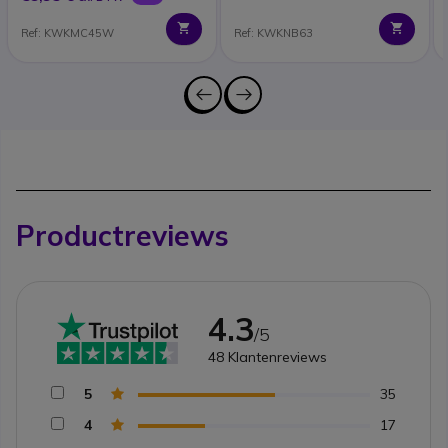
Ref: KWKMC45W
Ref: KWKNB63
Productreviews
4.3
/5
48
Klantenreviews
5
35
4
17