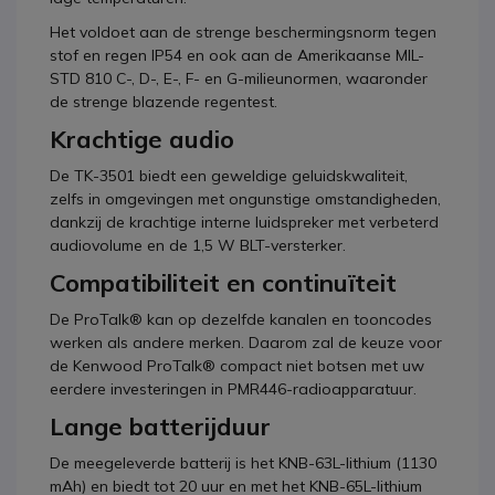
Het voldoet aan de strenge beschermingsnorm tegen
stof en regen IP54 en ook aan de Amerikaanse MIL-
STD 810 C-, D-, E-, F- en G-milieunormen, waaronder
de strenge blazende regentest.
Krachtige audio
De TK-3501 biedt een geweldige geluidskwaliteit,
zelfs in omgevingen met ongunstige omstandigheden,
dankzij de krachtige interne luidspreker met verbeterd
audiovolume en de 1,5 W BLT-versterker.
Compatibiliteit en continuïteit
De ProTalk® kan op dezelfde kanalen en tooncodes
werken als andere merken. Daarom zal de keuze voor
de Kenwood ProTalk® compact niet botsen met uw
eerdere investeringen in PMR446-radioapparatuur.
Lange batterijduur
De meegeleverde batterij is het KNB-63L-lithium (1130
mAh) en biedt tot 20 uur en met het KNB-65L-lithium