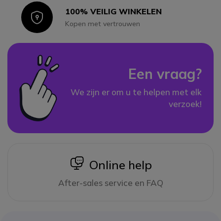
100% VEILIG WINKELEN
Icon
Kopen met vertrouwen
Een vraag?
We zijn er om u te helpen met elk
verzoek!
icon
Online help
After-sales service en FAQ