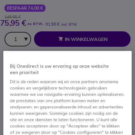
BESPAAR 74,00 €
149,95 €
75,95 €
ex. BTW
-
91,90 €
incl. BTW
Aantal
IN WINKELWAGEN
OFFERTE BINNEN 4 UUR
Bij Onedirect is uw ervaring op onze website
Niet op voorraad
een prioriteit
100+ producten in platformvoorraad
Dit is de reden waarom wij en onze partners anonieme
Levering:
5-7 dagen
cookies en vergelijkbare technologieën gebruiken
waarmee we uw navigatie-ervaring kunnen optimaliseren,
de prestaties van ons platform kunnen meten en
2 jaar
Fabrieksgarantie
analyseren, en gepersonaliseerde inhoud en advertenties
kunnen weergeven. Sommige cookies zijn nodig om de
site en onze diensten te laten functioneren. U kunt alle
cookies accepteren door op "Accepteer alles" te klikken
of ze weigeren door op "Cookies configureren" te klikken