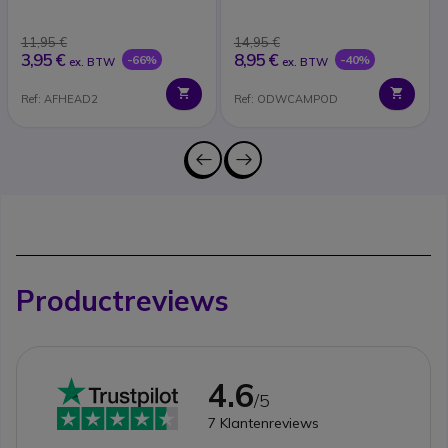
11,95 €
14,95 €
3,95 €
8,95 €
-66%
-40%
ex. BTW
ex. BTW
Ref: AFHEAD2
Ref: ODWCAMPOD
Productreviews
4.6
/5
7
Klantenreviews