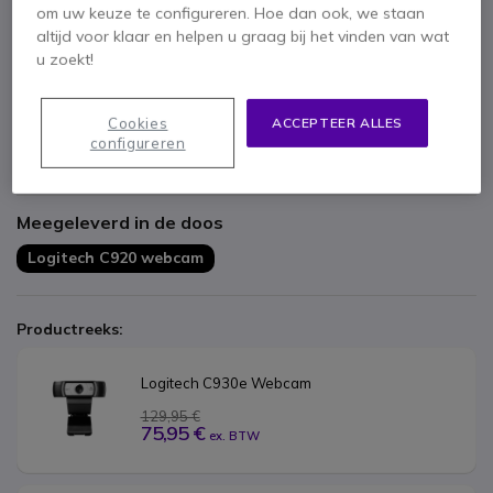
om uw keuze te configureren. Hoe dan ook, we staan
Belangrijkste kenmerken
altijd voor klaar en helpen u graag bij het vinden van wat
u zoekt!
Full HD 1080p videobellen
autofocus
Stabiele bevestigingsklem
Cookies
ACCEPTEER ALLES
Snapshots van 15 megapixels
configureren
Carl Zeiss®-optiek
Toon meer
Meegeleverd in de doos
Logitech C920 webcam
Productreeks:
Logitech C930e Webcam
129,95 €
75,95 €
ex. BTW