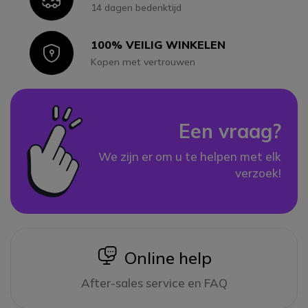
14 dagen bedenktijd
100% VEILIG WINKELEN
Icon
Kopen met vertrouwen
Een vraag?
We zijn er om u te helpen met elk
verzoek!
icon
Online help
After-sales service en FAQ