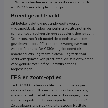
H.264 te ondersteunen met schaalbare videocodering
en UVC 1,5 encoding technologie.
Breed gezichtsveld
Dit betekent dat uw pc bandbreedte wordt
vrijgemaakt, als video-verwerking plaatsvindt in de
camera, wat resulteert in een soepeler video-stream.
Daarnaast heeft dit model de breedste webcam
gezichtsveld ooit: 90º, een ideale weergave voor
webconferenties. De C930e is gelanceerd als
onderdeel van Logitech's nieuwe 'Logitech voor
bedrijven' gamma van producten, die zijn ontworpen
voor gebruik met Unified Communications-
toepassingen.
FPS en zoom-opties
De HD 1080p video-kwaliteit met 30 frames per
seconde brengt HD-beelden op conference calls,
waardoor het makkelijker om uitdrukkingen, non-
verbale signalen en bewegingen te zien en de Carl
Zeiss glazen lens met 4x digitale zoom biedt de