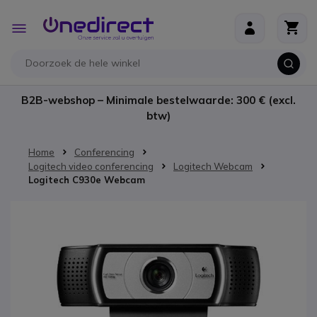
Ga naar de inhoud
Toggle
Nav
B2B-webshop – Minimale bestelwaarde: 300 € (excl.
btw)
Home
Conferencing
Logitech video conferencing
Logitech Webcam
Logitech C930e Webcam
Ga naar het einde van de afbeeldingen-gallerij