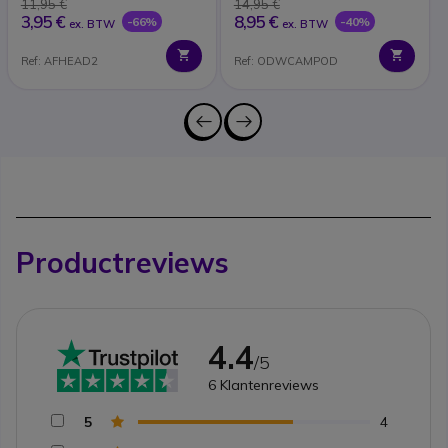
11,95 €
14,95 €
3,95 €
8,95 €
-66%
-40%
ex. BTW
ex. BTW
Ref: AFHEAD2
Ref: ODWCAMPOD
Productreviews
4.4
/5
6
Klantenreviews
5
4