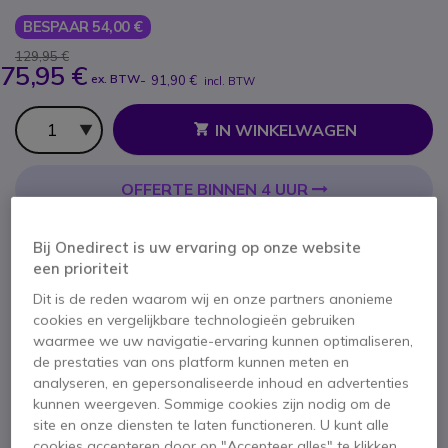
BESPAAR 54,00 €
129,95 €
75,95 €
ex. BTW
-
91,90 €
incl. BTW
Aantal
IN WINKELWAGEN
OFFERTE BINNEN 4 UUR
7 producten
op voorraad
Levering:
24/48 h
Bij Onedirect is uw ervaring op onze website
100+ producten in platformvoorraad
een prioriteit
Levering:
5-7 dagen
Dit is de reden waarom wij en onze partners anonieme
cookies en vergelijkbare technologieën gebruiken
2 jaar
Fabrieksgarantie
waarmee we uw navigatie-ervaring kunnen optimaliseren,
de prestaties van ons platform kunnen meten en
analyseren, en gepersonaliseerde inhoud en advertenties
kunnen weergeven. Sommige cookies zijn nodig om de
site en onze diensten te laten functioneren. U kunt alle
cookies accepteren door op "Accepteer alles" te klikken