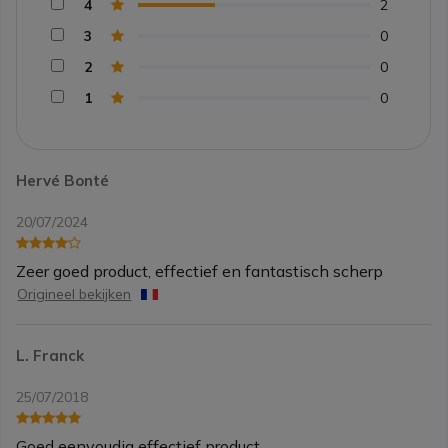
4
2
3
0
2
0
1
0
Hervé Bonté
20/07/2024
Zeer goed product, effectief en fantastisch scherp
Origineel bekijken
L. Franck
25/07/2018
Goed eenvoudig effectief product.