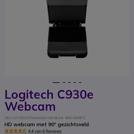
1
2
3
4
5
Logitech C930e
Ga naar het begin van de afbeeldingen-gallerij
Webcam
SKU LOC930 // Referentie fabrikant: 960-000972
HD webcam met 90º gezichtsveld
4.4 van 6 Reviews