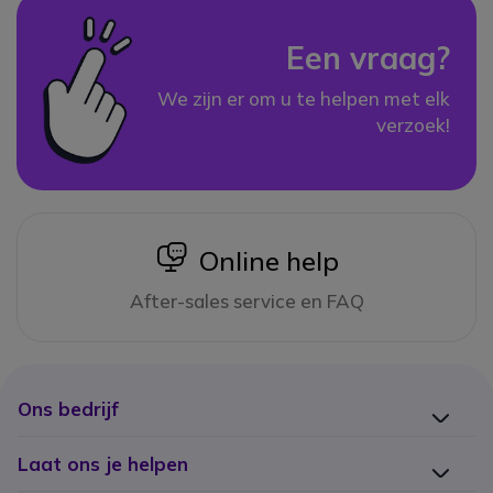
Een vraag?
We zijn er om u te helpen met elk
verzoek!
icon
Online help
After-sales service en FAQ
Ons bedrijf
Laat ons je helpen