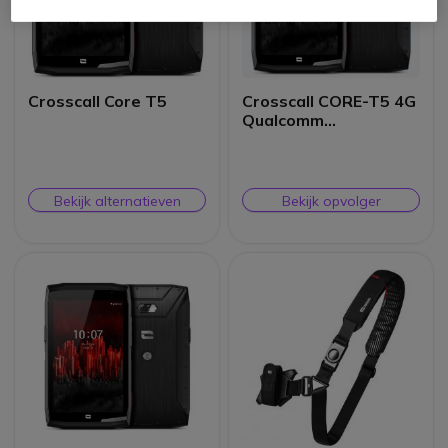
Crosscall Core T5
Crosscall CORE-T5 4G
Qualcomm
Snapdragon LTE-TDD
& LTE-FDD 64 GB 20,3
cm (8") 4 GB Wi-Fi 5
(802.11ac) Zwart
Bekijk alternatieven
Bekijk opvolger