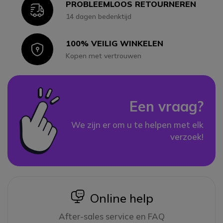
PROBLEEMLOOS RETOURNEREN
Icon
14 dagen bedenktijd
100% VEILIG WINKELEN
Icon
Kopen met vertrouwen
Een vraag?
We zijn er om u te helpen met elk
verzoek!
icon
Online help
After-sales service en FAQ