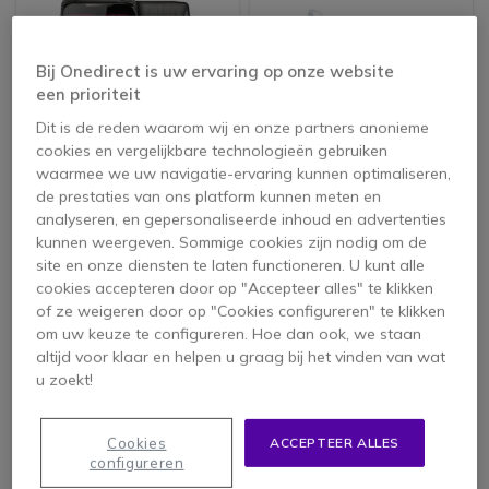
Bij Onedirect is uw ervaring op onze website
een prioriteit
Dit is de reden waarom wij en onze partners anonieme
cookies en vergelijkbare technologieën gebruiken
waarmee we uw navigatie-ervaring kunnen optimaliseren,
de prestaties van ons platform kunnen meten en
Crosscall Core Z5
Oortelefoons kit PTT
analyseren, en gepersonaliseerde inhoud en advertenties
128GB
kunnen weergeven. Sommige cookies zijn nodig om de
site en onze diensten te laten functioneren. U kunt alle
cookies accepteren door op "Accepteer alles" te klikken
648,95 €
73,65 €
of ze weigeren door op "Cookies configureren" te klikken
579,95 €
62,95 €
-11%
-15%
ex. BTW
ex. BTW
om uw keuze te configureren. Hoe dan ook, we staan
altijd voor klaar en helpen u graag bij het vinden van wat
u zoekt!
Cookies
ACCEPTEER ALLES
configureren