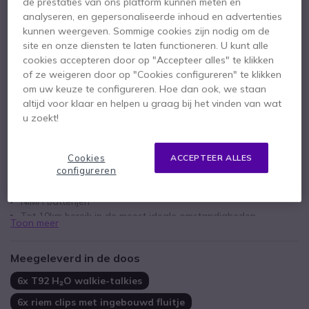
de prestaties van ons platform kunnen meten en
78,52 €
analyseren, en gepersonaliseerde inhoud en advertenties
kunnen weergeven. Sommige cookies zijn nodig om de
site en onze diensten te laten functioneren. U kunt alle
cookies accepteren door op "Accepteer alles" te klikken
of ze weigeren door op "Cookies configureren" te klikken
om uw keuze te configureren. Hoe dan ook, we staan
altijd voor klaar en helpen u graag bij het vinden van wat
u zoekt!
Belangrijkste kenmerken
IP-67 blijft drijven en is waterbestendig
Cookies
ACCEPTEER ALLES
configureren
Robuuste constructie
16 kanalen + 121 codes
NiMH batterijen
Tot 10km bereik in de meest ideale omstandigheden
Toon meer
Meegeleverd in de doos
6x T92 H₂O walkie-talkies
6x riem clips met ingebouwd fluitje