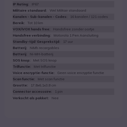
IP67
Wel Militair standaard
16 kanalen / 121 codes
Tot 10 km
Handsfree zonder oortje
Motorola 1 Pen Aansluiting
17 uur
NiMh recargables
Ni-MH-batterij
Met SOS knop
Met trilfunctie
Geen voice encryptie functie
Met scan functie
17,8x6,1x3,8 cm
1 pin
Nee