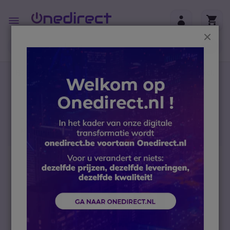
Ga naar de inhoud
Toggle
Nav
Sluit
B2B-webshop – Minimale bestelwaarde: 300 € (excl.
btw)
Home
Portofoons
Vergunningsvrije portofoon
Portofoon Bundels
Motorola TLKR T92 H₂O Walkie Talkie - 6-Pack
Ga naar het einde van de afbeeldingen-gallerij