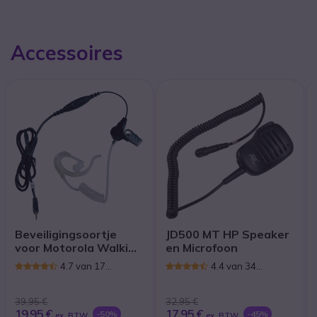
Accessoires
Beveiligingsoortje
JD500 MT HP Speaker
voor Motorola Walkie
en Microfoon
Talkies
4.7 van 17
4.4 van 34
Reviews
Reviews
39,95 €
32,95 €
19,95 €
17,95 €
-50%
-45%
ex. BTW
ex. BTW