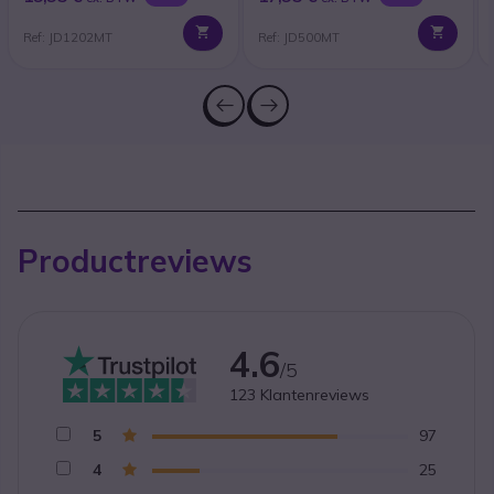
Ref: JD1202MT
Ref: JD500MT
Productreviews
4.6
/5
123
Klantenreviews
5
97
4
25