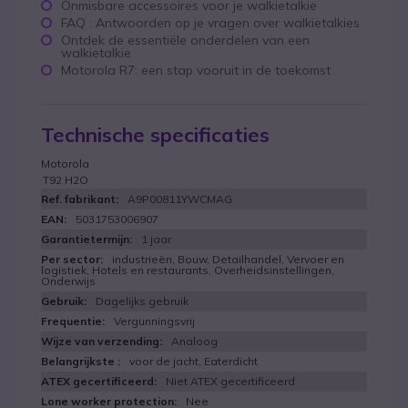
Onmisbare accessoires voor je walkietalkie
FAQ : Antwoorden op je vragen over walkietalkies
Ontdek de essentiële onderdelen van een
walkietalkie
Motorola R7: een stap vooruit in de toekomst
Technische specificaties
Motorola
T92 H2O
A9P00811YWCMAG
5031753006907
1 jaar
industrieën, Bouw, Detailhandel, Vervoer en
logistiek, Hotels en restaurants, Overheidsinstellingen,
Onderwijs
Dagelijks gebruik
Vergunningsvrij
Analoog
voor de jacht, Eaterdicht
Niet ATEX gecertificeerd
Nee