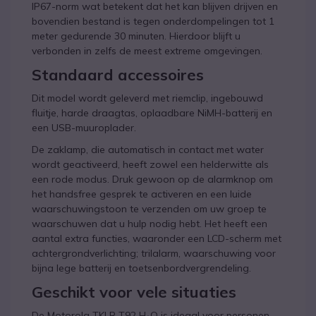
IP67-norm wat betekent dat het kan blijven drijven en
bovendien bestand is tegen onderdompelingen tot 1
meter gedurende 30 minuten. Hierdoor blijft u
verbonden in zelfs de meest extreme omgevingen.
Standaard accessoires
Dit model wordt geleverd met riemclip, ingebouwd
fluitje, harde draagtas, oplaadbare NiMH-batterij en
een USB-muuroplader.
De zaklamp, die automatisch in contact met water
wordt geactiveerd, heeft zowel een helderwitte als
een rode modus. Druk gewoon op de alarmknop om
het handsfree gesprek te activeren en een luide
waarschuwingstoon te verzenden om uw groep te
waarschuwen dat u hulp nodig hebt. Het heeft een
aantal extra functies, waaronder een LCD-scherm met
achtergrondverlichting; trilalarm, waarschuwing voor
bijna lege batterij en toetsenbordvergrendeling.
Geschikt voor vele situaties
De Motorola TKLR T92 H₂O is ideaal voor personen