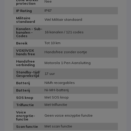
Nee
protection
IP67
IP Rating
Militaire
Wel Militair standaard
standaard
Kanalen - Sub-
16 kanalen / 121 codes
kanalen -
Codes
Tot 10 km
Bereik
VOX/iVOX
Handsfree zonder oortje
hands free
Handsfree
Motorola 1 Pen Aansluiting
verbinding
Standby-tijd/
17 uur
Gesprekstijd
NiMh recargables
Batterij
Ni-MH-batterij
Batterij
Met SOS knop
SOS knop
Met trilfunctie
Trilfunctie
Voice
Geen voice encryptie functie
encryptie-
functie
Met scan functie
Scan functie