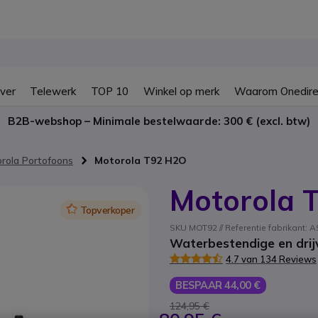
ver
Telewerk
TOP 10
Winkel op merk
Waarom Onedire
B2B-webshop – Minimale bestelwaarde: 300 € (excl. btw)
rola Portofoons
Motorola T92 H2O
Motorola 
Icon
Topverkoper
SKU MOT92 // Referentie fabrikan
Waterbestendige en drij
4.7 van 134 Reviews
BESPAAR 44,00 €
124,95 €