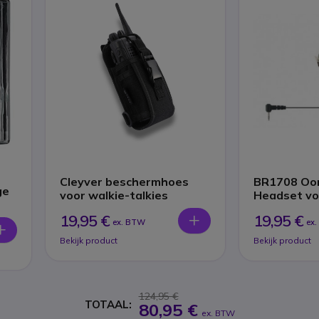
Cleyver beschermhoes
BR1708 Oor
ge
voor walkie-talkies
Headset vo
portofoons
19,95 €
19,95 €
ex. BTW
ex
Bekijk product
Bekijk product
124,95 €
TOTAAL:
80,95 €
ex. BTW