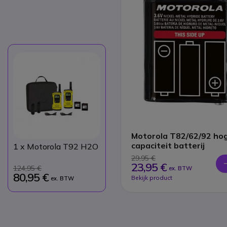
Motorola T82/62/92 ho
capaciteit batterij
1
x Motorola T92 H2O
29,95 €
23,95 €
124,95 €
ex. BTW
80,95 €
Bekijk product
ex. BTW