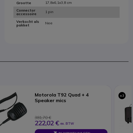
17,8x6,1x3,8 cm
Grootte
Connector
1 pin
accessoire
Verkocht als
Nee
pakket
Motorola T92 Quad + 4
x3
Speaker mics
381,70 €
222,02 €
ex. BTW