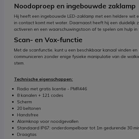
Noodoproep en ingebouwde zaklamp
Hij heeft een ingebouwde LED-zaklamp met een heldere wit en
in contact komt met water. Daarnaast heeft hij een duidelij
activeren en een waarschuwingstoon af te spelen om hulp in 
Scan- en Vox-functie
Met de scanfunctie, kunt u een beschikbaar kanaal vinden en
communiceren zonder enige fysieke manipulatie van de walki
stem.
Technische eigenschappen:
Radio met gratis licentie - PMR446
8 kanalen + 121 codes
Scherm
20 beltonen
Handsfree
Alarmknop voor noodgevallen
Standaard IP67: onderdompelbaar tot 1m gedurende 30 mi
Draagtas