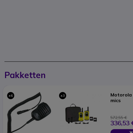
Pakketten
Motorola 
x6
x3
mics
572,55 €
336,53 