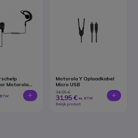
schelp
Motorola Y Oplaadkabel
or Motorola
Micro USB
34,05 €
31,95 €
. BTW
ex. BTW
Bekijk product