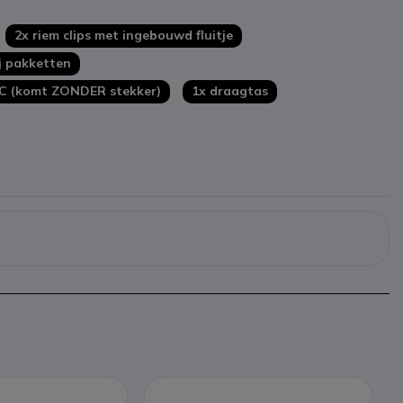
2x riem clips met ingebouwd fluitje
j pakketten
C (komt ZONDER stekker)
1x draagtas