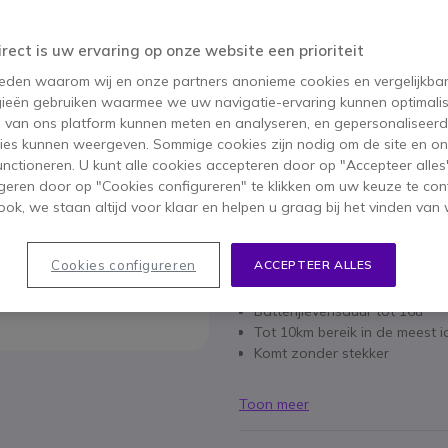
80,95 €
ex. BTW
-
97,95 €
inc
Aantal
irect is uw ervaring op onze website een prioriteit
IN WIN
 reden waarom wij en onze partners anonieme cookies en vergelijkba
ieën gebruiken waarmee we uw navigatie-ervaring kunnen optimalis
Meer dan
100 producten
op
s van ons platform kunnen meten en analyseren, en gepersonaliseer
ies kunnen weergeven. Sommige cookies zijn nodig om de site en on
1 jaar
Fabrieksgarantie
functioneren. U kunt alle cookies accepteren door op "Accepteer alles"
geren door op "Cookies configureren" te klikken om uw keuze te con
ok, we staan altijd voor klaar en helpen u graag bij het vinden van 
Belangrijkste kenmerken
Waterdichte, vergunningsvije wa
Cookies configureren
ACCEPTEER ALLES
8 kanalen + 121 subkanalen 
Alarmknop voor noodgevallen
Batterijlevensduur tot 16u
Tot 10km bereik in de meest
Komt zonder stekker
Toon meer