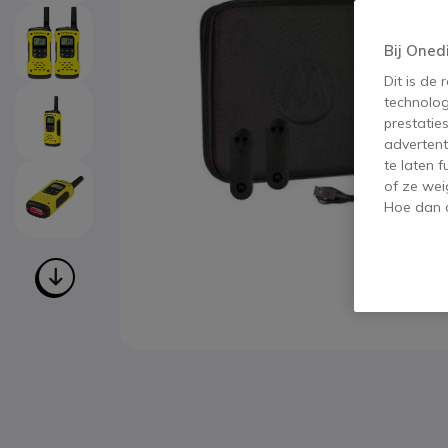
Bij Oned
Dit is de
technolog
prestatie
advertent
te laten 
of ze wei
Hoe dan o
Ga naar het begin van de afbeeldingen-gallerij