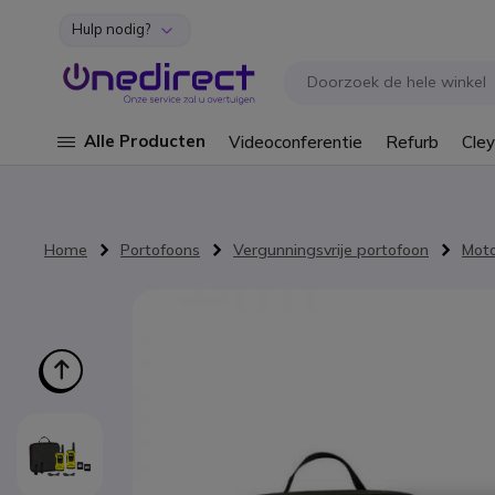
Hulp nodig?
Ga naar de inhoud
Alle Producten
Videoconferentie
Refurb
Cley
Home
Portofoons
Vergunningsvrije portofoon
Moto
Ga naar het einde van de afbeeldingen-gallerij