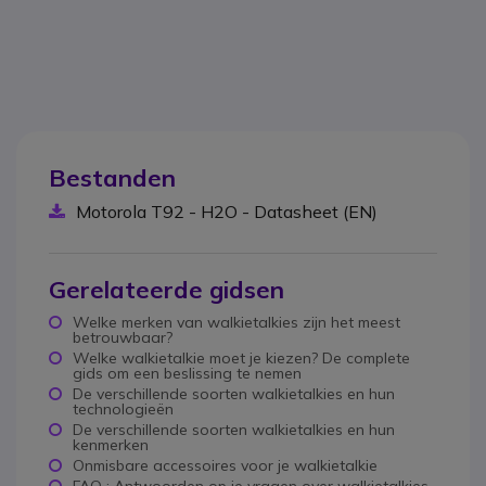
Bestanden
Motorola T92 - H2O - Datasheet (EN)
Gerelateerde gidsen
Welke merken van walkietalkies zijn het meest
betrouwbaar?
Welke walkietalkie moet je kiezen? De complete
gids om een beslissing te nemen
De verschillende soorten walkietalkies en hun
technologieën
De verschillende soorten walkietalkies en hun
kenmerken
Onmisbare accessoires voor je walkietalkie
FAQ : Antwoorden op je vragen over walkietalkies