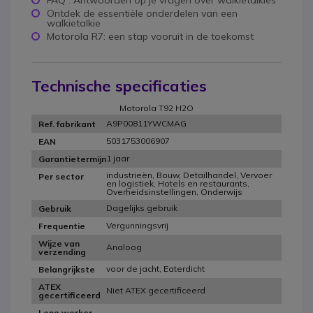
Ontdek de essentiële onderdelen van een
walkietalkie
Motorola R7: een stap vooruit in de toekomst
Technische specificaties
Motorola T92 H2O
A9P00811YWCMAG
Ref. fabrikant
5031753006907
EAN
1 jaar
Garantietermijn
industrieën, Bouw, Detailhandel, Vervoer
Per sector
en logistiek, Hotels en restaurants,
Overheidsinstellingen, Onderwijs
Dagelijks gebruik
Gebruik
Vergunningsvrij
Frequentie
Wijze van
Analoog
verzending
voor de jacht, Eaterdicht
Belangrijkste
ATEX
Niet ATEX gecertificeerd
gecertificeerd
Lone worker