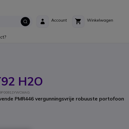
Account
Winkelwagen
ct?
T92 H2O
t: A9P00811YWCMAG
vende PMR446 vergunningsvrije robuuste portofoon