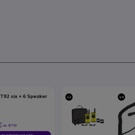
T92 six + 6 Speaker
x2
x4
€
ex. BTW