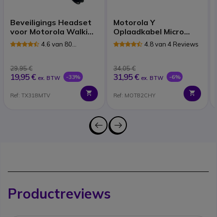
Beveiligings Headset
Motorola Y
voor Motorola Walkie
Oplaadkabel Micro
Talkies
USB
4.6 van 80
4.8 van 4 Reviews
Reviews
29,95 €
34,05 €
19,95 €
31,95 €
-33%
-6%
ex. BTW
ex. BTW
Ref: TX318MTV
Ref: MOT82CHY
Productreviews