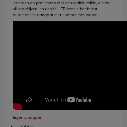
iedereen op pad sturen met een walkie talkie, die zal
blijven drijven, en een fel LED lampje heeft dat
automatisch aangaat met contact met water.
Eigenschappen:
Licentievrij