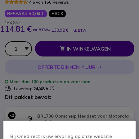
4.6 van 166 Reviews
BESPAAR 50,04 €
PACK
164,85 €
114,81 €
ex. BTW
-
138,92 €
incl. BTW
Aantal
IN WINKELWAGEN
OFFERTE BINNEN 4 UUR
Meer dan
100 producten
op voorraad
Levering:
24/48 h
Dit pakket bevat:
x2
BR1708 Oorschelp Headset voor Motorola
portofoons
18,95 €
Bij Onedirect is uw ervaring op onze website