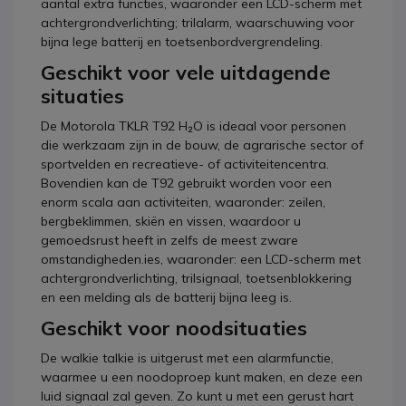
aantal extra functies, waaronder een LCD-scherm met
achtergrondverlichting; trilalarm, waarschuwing voor
bijna lege batterij en toetsenbordvergrendeling.
Geschikt voor vele uitdagende
situaties
De Motorola TKLR T92 H₂O is ideaal voor personen
die werkzaam zijn in de bouw, de agrarische sector of
sportvelden en recreatieve- of activiteitencentra.
Bovendien kan de T92 gebruikt worden voor een
enorm scala aan activiteiten, waaronder: zeilen,
bergbeklimmen, skiën en vissen, waardoor u
gemoedsrust heeft in zelfs de meest zware
omstandigheden.ies, waaronder: een LCD-scherm met
achtergrondverlichting, trilsignaal, toetsenblokkering
en een melding als de batterij bijna leeg is.
Geschikt voor noodsituaties
De walkie talkie is uitgerust met een alarmfunctie,
waarmee u een noodoproep kunt maken, en deze een
luid signaal zal geven. Zo kunt u met een gerust hart