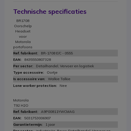
Technische specificaties
BR1708
Oorschelp
Headset
voor
Motorola
portofoons
BR-1708 E/C - 0555
8435550807328
Detailhandel, Vervoer en logistiek
Oortje
Walkie Talkie
Nee
Motorola
T92 H2O
A9P00811YWCMAG
5031753006907
1 jaar
industrieën, Bouw, Detailhandel, Vervoer en