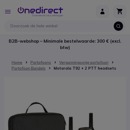
Ga naar de inhoud
Toggle
Nav
B2B-webshop – Minimale bestelwaarde: 300 € (excl.
btw)
Home
Portofoons
Vergunningsvrije portofoon
Portofoon Bundels
Motorola T92 + 2 PTT headsets
Ga naar het einde van de afbeeldingen-gallerij