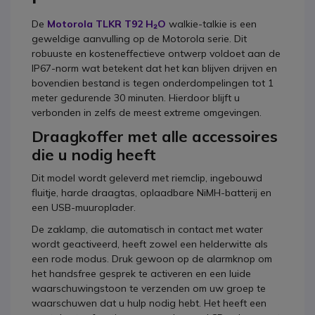
De
Motorola TLKR T92 H₂O
walkie-talkie
is een
geweldige aanvulling op de Motorola serie. Dit
robuuste en kosteneffectieve ontwerp voldoet aan de
IP67-norm wat betekent dat het kan blijven drijven en
bovendien bestand is tegen onderdompelingen tot 1
meter gedurende 30 minuten. Hierdoor blijft u
verbonden in zelfs de meest extreme omgevingen.
Draagkoffer met alle accessoires
die u nodig heeft
Dit model wordt geleverd met riemclip, ingebouwd
fluitje, harde draagtas, oplaadbare NiMH-batterij en
een USB-muuroplader.
De zaklamp, die automatisch in contact met water
wordt geactiveerd, heeft zowel een helderwitte als
een rode modus. Druk gewoon op de alarmknop om
het handsfree gesprek te activeren en een luide
waarschuwingstoon te verzenden om uw groep te
waarschuwen dat u hulp nodig hebt. Het heeft een