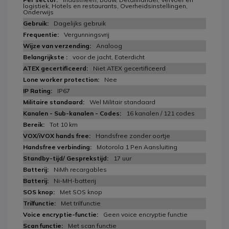
logistiek, Hotels en restaurants, Overheidsinstellingen,
Onderwijs
Dagelijks gebruik
Vergunningsvrij
Analoog
voor de jacht, Eaterdicht
Niet ATEX gecertificeerd
Nee
IP67
Wel Militair standaard
16 kanalen / 121 codes
Tot 10 km
Handsfree zonder oortje
Motorola 1 Pen Aansluiting
17 uur
NiMh recargables
Ni-MH-batterij
Met SOS knop
Met trilfunctie
Geen voice encryptie functie
Met scan functie