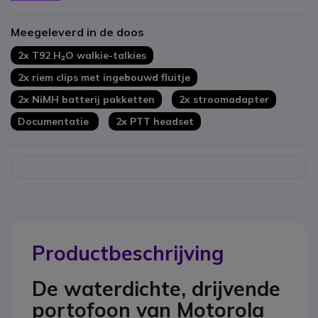
Handsfree VOX
Tot 10km bereik in de meest ideale omstandigheden
Meegeleverd in de doos
2x T92 H₂O walkie-talkies
2x riem clips met ingebouwd fluitje
2x NiMH batterij pakketten
2x stroomadapter
Documentatie
2x PTT headset
Productbeschrijving
De waterdichte, drijvende
portofoon van Motorola