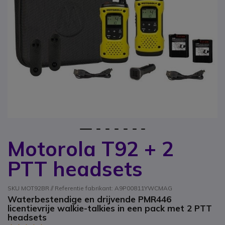
1
2
3
4
5
6
7
Motorola T92 + 2
Ga naar het begin van de afbeeldingen-gallerij
PTT headsets
SKU MOT92BR // Referentie fabrikant: A9P00811YWCMAG
Waterbestendige en drijvende PMR446
licentievrije walkie-talkies in een pack met 2 PTT
headsets