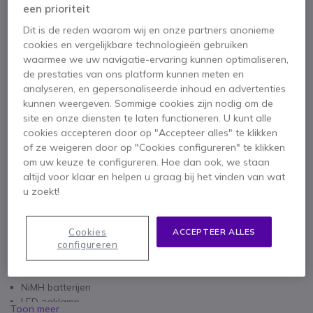
een prioriteit
Dit is de reden waarom wij en onze partners anonieme
x1
Motorola T92 H2O
cookies en vergelijkbare technologieën gebruiken
waarmee we uw navigatie-ervaring kunnen optimaliseren,
76,90 €
de prestaties van ons platform kunnen meten en
analyseren, en gepersonaliseerde inhoud en advertenties
kunnen weergeven. Sommige cookies zijn nodig om de
site en onze diensten te laten functioneren. U kunt alle
1 jaar
Fabrieksgarantie
cookies accepteren door op "Accepteer alles" te klikken
of ze weigeren door op "Cookies configureren" te klikken
om uw keuze te configureren. Hoe dan ook, we staan
altijd voor klaar en helpen u graag bij het vinden van wat
u zoekt!
Belangrijkste kenmerken
Cookies
ACCEPTEER ALLES
Waterdichte walkie talkie die blijft drijven: IP-67
configureren
Robuuste constructie voor buitengebruik
16 kanalen + 121 codes
NiMH batterijen
LED zaklamp
Toon meer