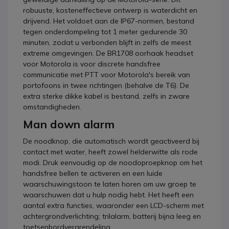
robuuste, kosteneffectieve ontwerp is waterdicht en
drijvend. Het voldoet aan de IP67-normen, bestand
tegen onderdompeling tot 1 meter gedurende 30
minuten, zodat u verbonden blijft in zelfs de meest
extreme omgevingen. De BR1708 oorhaak headset
voor Motorola is voor discrete handsfree
communicatie met PTT voor Motorola's bereik van
portofoons in twee richtingen (behalve de T6). De
extra sterke dikke kabel is bestand, zelfs in zware
omstandigheden.
Man down alarm
De noodknop, die automatisch wordt geactiveerd bij
contact met water, heeft zowel helderwitte als rode
modi. Druk eenvoudig op de noodoproepknop om het
handsfree bellen te activeren en een luide
waarschuwingstoon te laten horen om uw groep te
waarschuwen dat u hulp nodig hebt. Het heeft een
aantal extra functies, waaronder een LCD-scherm met
achtergrondverlichting; trilalarm, batterij bijna leeg en
toetsenbordvergrendeling.