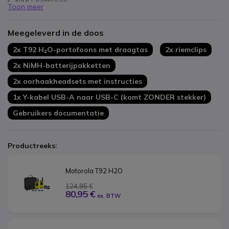
NiMH-batterijen
Toon meer
Tot 10 km *
Push to talk (PTT) microfoon
Meegeleverd in de doos
Wordt geleverd met draagtas en dubbele USB-lader.
2x T92 H₂O-portofoons met draagtas
2x riemclips
2x NiMH-batterijpakketten
2x oorhaakheadsets met instructies
1x Y-kabel USB-A naar USB-C (komt ZONDER stekker)
Gebruikers documentatie
Productreeks:
Motorola T92 H2O
124,95 €
80,95 €
ex. BTW