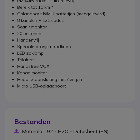
PMR446-radio's - licentievrij
Bereik tot 10 km *
Oplaadbare NiMH-batterijen (meegeleverd)
8 kanalen + 121 codes
Scan / monitor
20 beltonen
Handenvrij
Speciale oranje noodknop
LED zaklamp
Trilalarm
Handsfree VOX
Kanaalmonitor
Headsetaansluiting met één pin
Micro USB-oplaadpoort
Bestanden
Motorola T92 - H2O - Datasheet (EN)