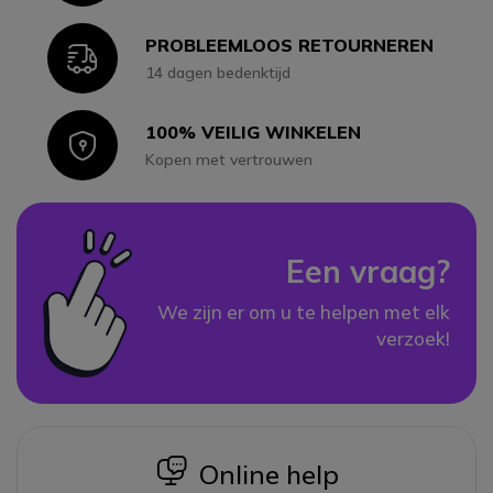
PROBLEEMLOOS RETOURNEREN
Icon
14 dagen bedenktijd
100% VEILIG WINKELEN
Icon
Kopen met vertrouwen
Een vraag?
We zijn er om u te helpen met elk
verzoek!
icon
Online help