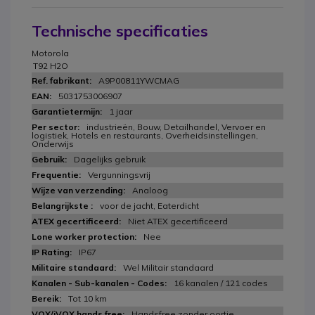
Technische specificaties
Motorola
T92 H2O
A9P00811YWCMAG
5031753006907
1 jaar
industrieën, Bouw, Detailhandel, Vervoer en
logistiek, Hotels en restaurants, Overheidsinstellingen,
Onderwijs
Dagelijks gebruik
Vergunningsvrij
Analoog
voor de jacht, Eaterdicht
Niet ATEX gecertificeerd
Nee
IP67
Wel Militair standaard
16 kanalen / 121 codes
Tot 10 km
Handsfree zonder oortje