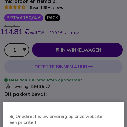
microfoon en riemclip.
4.6 van 166 Reviews
BESPAAR 50,04 €
PACK
164,85 €
114,81 €
ex. BTW
-
138,92 €
incl. BTW
Aantal
IN WINKELWAGEN
OFFERTE BINNEN 4 UUR
Meer dan
100 producten
op voorraad
Levering:
24/48 h
Dit pakket bevat:
x1
Motorola T92 H2O
Bij Onedirect is uw ervaring op onze website
een prioriteit
76,90 €