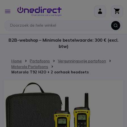
Ga naar de inhoud
Toggle
Nav
B2B-webshop – Minimale bestelwaarde: 300 € (excl.
btw)
Home
Portofoons
Vergunningsvrije portofoon
Motorola Portofoons
Motorola T92 H2O + 2 oorhaak headsets
Ga naar het einde van de afbeeldingen-gallerij