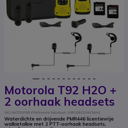
1
2
3
4
5
6
7
8
9
10
11
12
Motorola T92 H2O +
Ga naar het begin van de afbeeldingen-gallerij
2 oorhaak headsets
SKU MOT92PBR // Referentie fabrikant: A9P00811YWCMAG
Waterdichte en drijvende PMR446 licentievrije
walkietalkie met 2 PTT-oorhaak headsets,