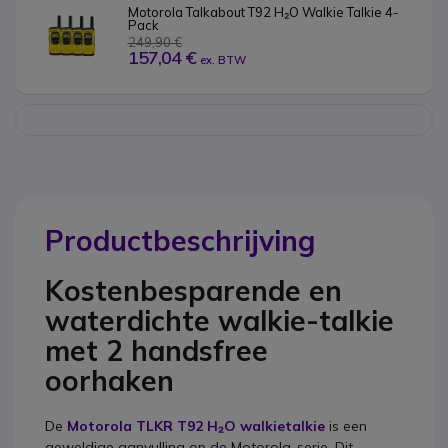
Motorola Talkabout T92 H₂O Walkie Talkie 4-
Pack
249,90 €
157,04 €
ex. BTW
Productbeschrijving
Kostenbesparende en
waterdichte walkie-talkie
met 2 handsfree
oorhaken
De
Motorola TLKR T92 H₂O walkietalkie
is een
geweldige aanvulling op de Motorola-serie. Dit