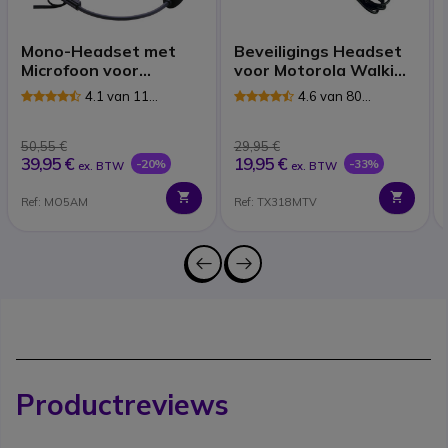
Mono-Headset met
Beveiligings Headset
Microfoon voor
voor Motorola Walkie
Motorola Walkie
Talkies
4.1 van 11
4.6 van 80
Talkies (1-Pin)
Reviews
Reviews
50,55 €
29,95 €
39,95 €
19,95 €
-20%
-33%
ex. BTW
ex. BTW
Ref: MO5AM
Ref: TX318MTV
Productreviews