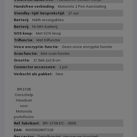
Motorola 1 Pen Aansluiting
17 uur
NiMh recargables
Ni-MH-batterij
Met SOS knop
Met trilfunctie
Geen voice encryptie functie
Met scan functie
17,8x6,1x3,8 cm
1 pin
Nee
BR1708
Oorschelp
Headset
voor
Motorola
portofoons
BR-1708 E/C - 0555
8435550807328
Detailhandel, Vervoer en logistiek