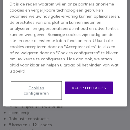
Dit is de reden waarom wij en onze partners anonieme
cookies en vergelijkbare technologieën gebruiken
waarmee we uw navigatie-ervaring kunnen optimaliseren,
x2
BR1708 Oorschelp Headset voor Motorola
de prestaties van ons platform kunnen meten en
portofoons
analyseren, en gepersonaliseerde inhoud en advertenties
18,95 €
kunnen weergeven. Sommige cookies zijn nodig om de
site en onze diensten te laten functioneren. U kunt alle
cookies accepteren door op "Accepteer alles" te klikken
of ze weigeren door op "Cookies configureren" te klikken
2 jaar
Fabrieksgarantie
om uw keuze te configureren. Hoe dan ook, we staan
altijd voor klaar en helpen u graag bij het vinden van wat
u zoekt!
Cookies
ACCEPTEER ALLES
configureren
Belangrijkste kenmerken
IP 67 - drijvend en waterdicht
Licentievrije
Robuuste constructie
8 kanalen + 121 codes