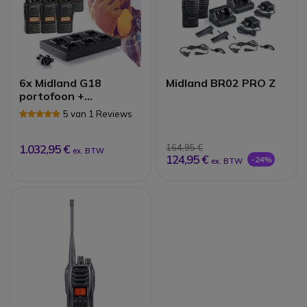
6x Midland G18
Midland BR02 PRO Z
portofoon +
multilader
5 van 1 Reviews
1.032,95 €
164,95 €
ex. BTW
124,95 €
-24%
ex. BTW