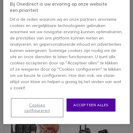
Bij Onedirect is uw ervaring op onze website
Icon
Topverkoper
een prioriteit
Dit is de reden waarom wij en onze partners anonieme
cookies en vergelijkbare technologieën gebruiken
waarmee we uw navigatie-ervaring kunnen optimaliseren,
de prestaties van ons platform kunnen meten en
analyseren, en gepersonaliseerde inhoud en advertenties
kunnen weergeven. Sommige cookies zijn nodig om de
site en onze diensten te laten functioneren. U kunt alle
Midland G10 Pro
Midland G15 Pro
cookies accepteren door op "Accepteer alles" te klikken
of ze weigeren door op "Cookies configureren" te klikken
4.9 van 9 Reviews
4 van 2 Reviews
om uw keuze te configureren. Hoe dan ook, we staan
altijd voor klaar en helpen u graag bij het vinden van wat
u zoekt!
79,95 €
122,95 €
54,95 €
94,95 €
-31%
-23%
ex. BTW
ex. BTW
Cookies
ACCEPTEER ALLES
configureren