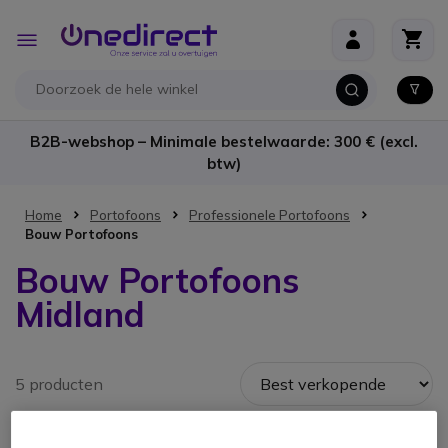
Ga naar de inhoud
Toggle
Nav
B2B-webshop – Minimale bestelwaarde: 300 € (excl.
btw)
Home
Portofoons
Professionele Portofoons
Bouw Portofoons
Bouw Portofoons
Midland
5 producten