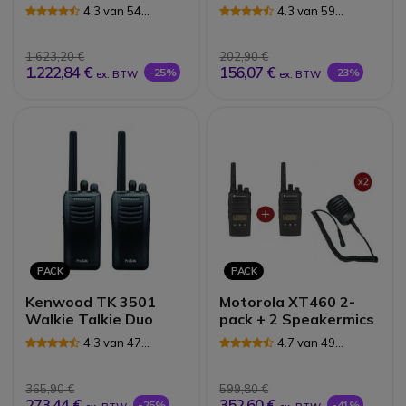
PTT oortjes
4.3 van 54
4.3 van 59
Reviews
Reviews
1.623,20 €
202,90 €
1.222,84 €
156,07 €
-25%
-23%
ex. BTW
ex. BTW
PACK
PACK
Kenwood TK 3501
Motorola XT460 2-
Walkie Talkie Duo
pack + 2 Speakermics
4.3 van 47
4.7 van 49
Reviews
Reviews
365,90 €
599,80 €
273,44 €
352,60 €
-25%
-41%