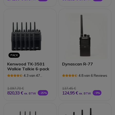
PACK
Kenwood TK-3501
Dynascan R-77
Walkie Talkie 6-pack
4.3 van 47
4.8 van 6 Reviews
Reviews
1.097,70 €
137,45 €
820,33 €
124,95 €
-25%
-9%
ex. BTW
ex. BTW