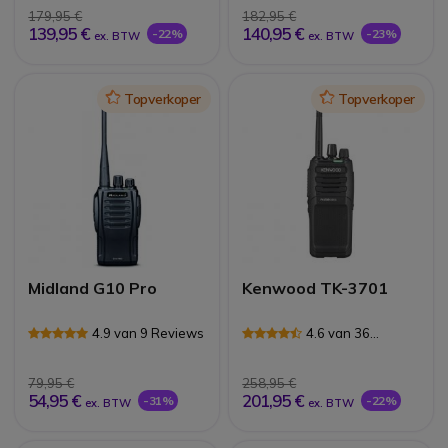
179,95 €
182,95 €
139,95 €
140,95 €
-22%
-23%
ex. BTW
ex. BTW
Icon
Topverkoper
Icon
Topverkoper
Midland G10 Pro
Kenwood TK-3701
4.9 van 9 Reviews
4.6 van 36
Reviews
79,95 €
258,95 €
54,95 €
201,95 €
-31%
-22%
ex. BTW
ex. BTW