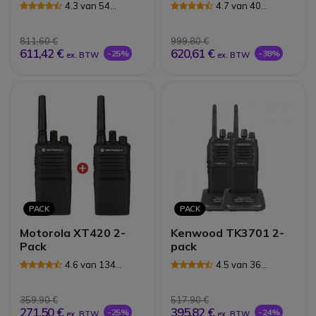
PTT oortjes
4.3 van 54
4.7 van 40
Reviews
Reviews
811,60 €
999,80 €
611,42 €
620,61 €
-25%
-38%
ex. BTW
ex. BTW
PACK
PACK
Motorola XT420 2-
Kenwood TK3701 2-
Pack
pack
4.6 van 134
4.5 van 36
Reviews
Reviews
359,90 €
517,90 €
271,50 €
395,82 €
-25%
-24%
ex. BTW
ex. BTW