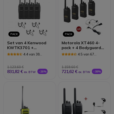
PACK
PACK
Set van 4 Kenwood
Motorola XT460 4-
KWTK3701 +
pack + 4 Bodyguard
headsets
kits
4.4 van 38
4.5 van 67
Reviews
Reviews
1.123,60 €
1.159,60 €
831,82 €
721,62 €
-26%
-38%
ex. BTW
ex. BTW