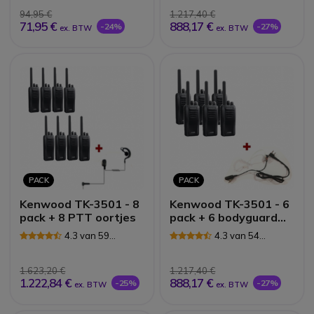
94,95 €
1.217,40 €
71,95 €
888,17 €
-24%
-27%
ex. BTW
ex. BTW
PACK
PACK
Kenwood TK-3501 - 8
Kenwood TK-3501 - 6
pack + 8 PTT oortjes
pack + 6 bodyguard
PTT oortjes
4.3 van 59
4.3 van 54
Reviews
Reviews
1.623,20 €
1.217,40 €
1.222,84 €
888,17 €
-25%
-27%
ex. BTW
ex. BTW