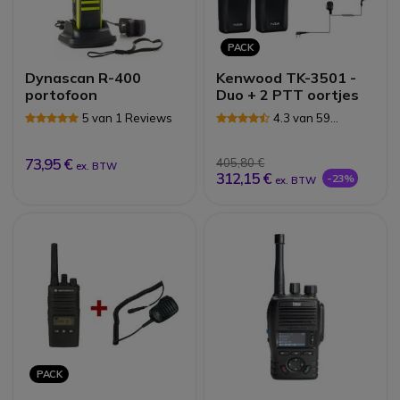
PACK
Dynascan R-400
Kenwood TK-3501 -
portofoon
Duo + 2 PTT oortjes
5 van 1 Reviews
4.3 van 59
Reviews
73,95 €
405,80 €
ex. BTW
312,15 €
-23%
ex. BTW
PACK