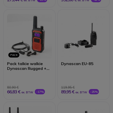
ex. BTW
ex. BTW
PACK
Pack talkie walkie
Dynascan EU-85
Dynascan Rugged +
Oortje F-15
80,90 €
119,95 €
66,83 €
89,95 €
-17%
-25%
ex. BTW
ex. BTW