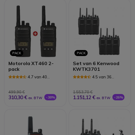
PACK
PACK
Motorola XT460 2-
Set van 6 Kenwood
pack
KWTK3701
4.7 van 40
4.5 van 36
Reviews
Reviews
499,90 €
1.553,70 €
310,30 €
1.151,12 €
-38%
-26%
ex. BTW
ex. BTW