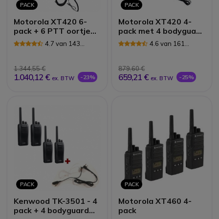
PACK
PACK
Motorola XT420 6-
Motorola XT420 4-
pack + 6 PTT oortjes
pack met 4 bodyguard
& draagkoffer
headsets
4.7 van 143
4.6 van 161
Reviews
Reviews
1.344,55 €
879,60 €
1.040,12 €
659,21 €
-23%
-25%
ex. BTW
ex. BTW
PACK
PACK
Kenwood TK-3501 - 4
Motorola XT460 4-
pack + 4 bodyguard
pack