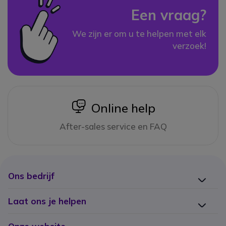
Een vraag?
We zijn er om u te helpen met elk
verzoek!
icon
Online help
After-sales service en FAQ
Ons bedrijf
Laat ons je helpen