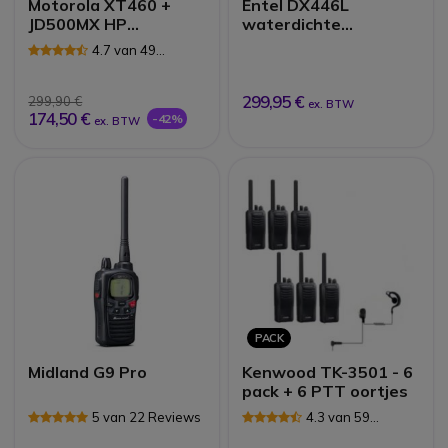
Motorola XT460 +
Entel DX446L
JD500MX HP
waterdichte
Microfoon
portofoon met display
4.7 van 49
Reviews
299,95 €
299,90 €
ex. BTW
174,50 €
-42%
ex. BTW
PACK
Midland G9 Pro
Kenwood TK-3501 - 6
pack + 6 PTT oortjes
5 van 22 Reviews
4.3 van 59
Reviews