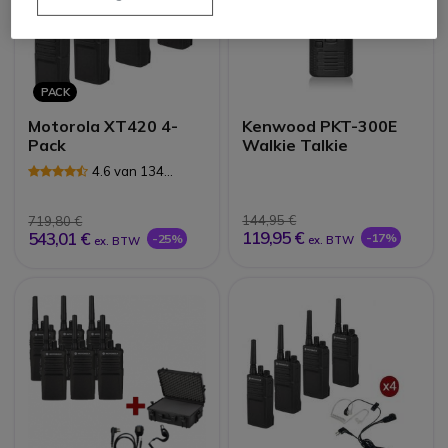
PACK
Motorola XT420 4-
Kenwood PKT-300E
Pack
Walkie Talkie
4.6 van 134
Reviews
144,95 €
719,80 €
119,95 €
543,01 €
-17%
-25%
ex. BTW
ex. BTW