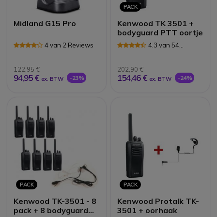
PACK
Midland G15 Pro
Kenwood TK 3501 +
bodyguard PTT oortje
4 van 2 Reviews
4.3 van 54
Reviews
122,95 €
202,90 €
94,95 €
154,46 €
-23%
-24%
ex. BTW
ex. BTW
PACK
PACK
Kenwood TK-3501 - 8
Kenwood Protalk TK-
pack + 8 bodyguard
3501 + oorhaak