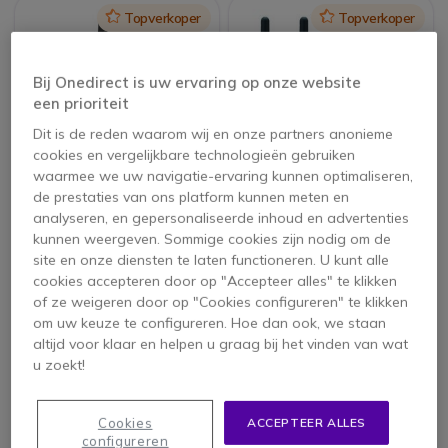
Icon
Topverkoper
Icon
Topverkoper
Bij Onedirect is uw ervaring op onze website
een prioriteit
Dit is de reden waarom wij en onze partners anonieme
cookies en vergelijkbare technologieën gebruiken
PACK
waarmee we uw navigatie-ervaring kunnen optimaliseren,
de prestaties van ons platform kunnen meten en
Motorola XT460 met
Kenwood TK-3501
analyseren, en gepersonaliseerde inhoud en advertenties
Oplader
Walkie Talkie 4-pack
kunnen weergeven. Sommige cookies zijn nodig om de
4.8 van 40
4.3 van 47
site en onze diensten te laten functioneren. U kunt alle
Reviews
Reviews
cookies accepteren door op "Accepteer alles" te klikken
of ze weigeren door op "Cookies configureren" te klikken
249,95 €
731,80 €
159,95 €
552,52 €
-36%
-25%
om uw keuze te configureren. Hoe dan ook, we staan
ex. BTW
ex. BTW
altijd voor klaar en helpen u graag bij het vinden van wat
u zoekt!
Cookies
ACCEPTEER ALLES
configureren