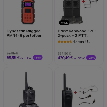
PACK
Dynascan Rugged
Pack: Kenwood 3701
PMR446 portofoon
2-pack + 2 PTT
IP67
headsets
4.4 van 48
Reviews
69,95 €
557,80 €
59,95 €
430,49 €
-14%
-23%
ex. BTW
ex. BTW