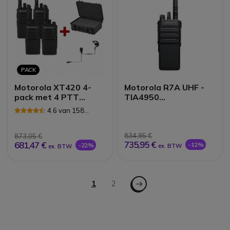
PACK
Motorola XT420 4-
Motorola R7A UHF -
pack met 4 PTT
TIA4950
headsets &
gecertificeerd
4.6 van 158
draagkoffer
Reviews
834,95 €
873,05 €
735,95 €
681,47 €
-12%
-22%
ex. BTW
ex. BTW
Pagina
Pagina - Volgende
U lees momenteel pagina
1
Pagina
2